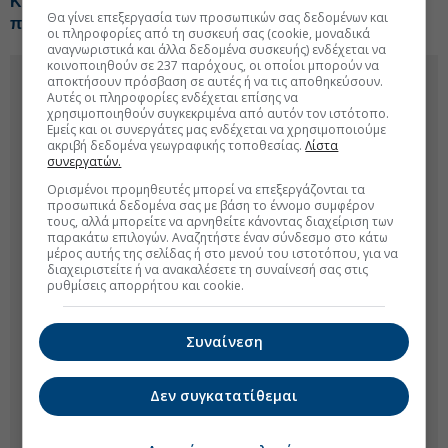
Κατεβάζει ταχύτητα η ανάπτυξη των Airbnb, ποιοι
Θα γίνει επεξεργασία των προσωπικών σας δεδομένων και
προορισμοί ξεχωρίζουν
οι πληροφορίες από τη συσκευή σας (cookie, μοναδικά
αναγνωριστικά και άλλα δεδομένα συσκευής) ενδέχεται να
κοινοποιηθούν σε 237 παρόχους, οι οποίοι μπορούν να
αποκτήσουν πρόσβαση σε αυτές ή να τις αποθηκεύσουν.
Αυτές οι πληροφορίες ενδέχεται επίσης να
χρησιμοποιηθούν συγκεκριμένα από αυτόν τον ιστότοπο.
Εμείς και οι συνεργάτες μας ενδέχεται να χρησιμοποιούμε
ακριβή δεδομένα γεωγραφικής τοποθεσίας.
Λίστα
συνεργατών.
Ορισμένοι προμηθευτές μπορεί να επεξεργάζονται τα
προσωπικά δεδομένα σας με βάση το έννομο συμφέρον
τους, αλλά μπορείτε να αρνηθείτε κάνοντας διαχείριση των
παρακάτω επιλογών. Αναζητήστε έναν σύνδεσμο στο κάτω
μέρος αυτής της σελίδας ή στο μενού του ιστοτόπου, για να
διαχειριστείτε ή να ανακαλέσετε τη συναίνεσή σας στις
ρυθμίσεις απορρήτου και cookie.
Συναίνεση
Δεν συγκατατίθεμαι