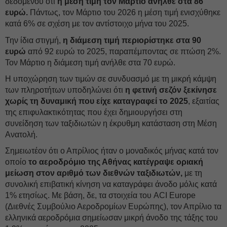
δεδομένου ότι
η μέση τιμή τον Μάρτιο ανήλθε στα 86
ευρώ.
Πάντως, τον Μάρτιο του 2026 η μέση τιμή ενισχύθηκε
κατά 6% σε σχέση με τον αντίστοιχο μήνα του 2025.
Την ίδια στιγμή,
η διάμεση τιμή περιορίστηκε στα 90
ευρώ
από 92 ευρώ το 2025, παραπέμποντας σε πτώση 2%.
Τον Μάρτιο η διάμεση τιμή ανήλθε στα 70 ευρώ.
Η υποχώρηση των τιμών σε συνδυασμό με τη μικρή κάμψη
των πληροτήτων υποδηλώνει ότι
η φετινή σεζόν ξεκίνησε
χωρίς τη δυναμική που είχε καταγραφεί το 2025
, εξαιτίας
της επιφυλακτικότητας που έχει δημιουργήσει στη
συνείδηση των ταξιδιωτών η έκρυθμη κατάσταση στη Μέση
Ανατολή.
Σημειωτέον ότι ο Απρίλιος ήταν ο μοναδικός μήνας κατά τον
οποίο
το αεροδρόμιο της Αθήνας κατέγραψε οριακή
μείωση στον αριθμό των διεθνών ταξιδιωτών,
με τη
συνολική επιβατική κίνηση να καταγράφει άνοδο μόλις κατά
1% ετησίως. Με βάση, δε, τα στοιχεία του ACI Europe
(Διεθνές Συμβούλιο Αεροδρομίων Ευρώπης), τον Απρίλιο τα
ελληνικά αεροδρόμια σημείωσαν μικρή άνοδο της τάξης του