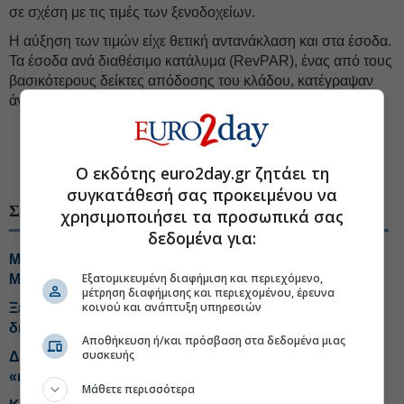
σε σχέση με τις τιμές των ξενοδοχείων.
Η αύξηση των τιμών είχε θετική αντανάκλαση και στα έσοδα.
Τα έσοδα ανά διαθέσιμο κατάλυμα (RevPAR), ένας από τους
βασικότερους δείκτες απόδοσης του κλάδου, κατέγραψαν
άνοδο 2,1% και διαμορφώθηκαν στα 58,7 ευρώ.
#Βραχυχρόνια μίσθωση ακινήτων
#Ελληνικά ξενοδοχεία
#Τουρισμός Ελλάδα
Ο εκδότης euro2day.gr ζητάει τη
συγκατάθεσή σας προκειμένου να
ΣΧΕΤΙΚΑ ΘΕΜΑΤΑ
χρησιμοποιήσει τα προσωπικά σας
δεδομένα για:
MINOAN LINES: Έως 50% έκπτωση για ταξίδια στη
Εξατομικευμένη διαφήμιση και περιεχόμενο,
Μήλο
μέτρηση διαφήμισης και περιεχομένου, έρευνα
κοινού και ανάπτυξη υπηρεσιών
Ξενοδοχεία: Ανοδος 10% στον τζίρο με στάσιμες
διανυκτερεύσεις
Αποθήκευση ή/και πρόσβαση στα δεδομένα μιας
συσκευής
Διπλό ξενοδοχειακό χτύπημα από ισραηλινούς στην
«καρδιά» της Αθήνας
Μάθετε περισσότερα