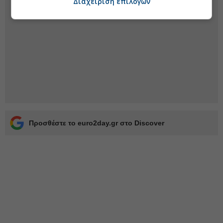
Διαχείριση επιλογών
Προσθέστε το euro2day.gr στο Discover