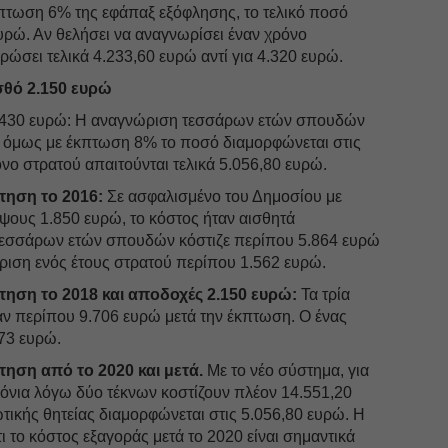
κπτωση 6% της εφάπαξ εξόφλησης, το τελικό ποσό
ευρώ. Αν θελήσει να αναγνωρίσει έναν χρόνο
ρώσει τελικά 4.233,60 ευρώ αντί για 4.320 ευρώ.
σθό 2.150 ευρώ
ς 430 ευρώ: Η αναγνώριση τεσσάρων ετών σπουδών
ώ, όμως με έκπτωση 8% το ποσό διαμορφώνεται στις
όνο στρατού απαιτούνται τελικά 5.056,80 ευρώ.
τηση το 2016:
Σε ασφαλισμένο του Δημοσίου με
ους 1.850 ευρώ, το κόστος ήταν αισθητά
τεσσάρων ετών σπουδών κόστιζε περίπου 5.864 ευρώ
ριση ενός έτους στρατού περίπου 1.562 ευρώ.
τηση το 2018 και αποδοχές 2.150 ευρώ:
Τα τρία
ζαν περίπου 9.706 ευρώ μετά την έκπτωση. Ο ένας
73 ευρώ.
τηση από το 2020 και μετά.
Με το νέο σύστημα, για
χρόνια λόγω δύο τέκνων κοστίζουν πλέον 14.551,20
τικής θητείας διαμορφώνεται στις 5.056,80 ευρώ. Η
ι το κόστος εξαγοράς μετά το 2020 είναι σημαντικά