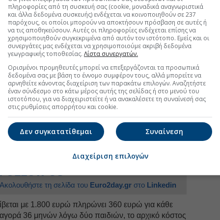
πληροφορίες από τη συσκευή σας (cookie, μοναδικά αναγνωριστικά
υ αριθμού μηνών, καθώς όσο αυξάνεται ο
και άλλα δεδομένα συσκευής) ενδέχεται να κοινοποιηθούν σε 237
ο μεγαλώνει και η συνολική έκπτωση στην εφάπαξ
παρόχους, οι οποίοι μπορούν να αποκτήσουν πρόσβαση σε αυτές ή
να τις αποθηκεύσουν. Αυτές οι πληροφορίες ενδέχεται επίσης να
ό κόστος μπορεί να ανέλθει σε αρκετές χιλιάδες ή
χρησιμοποιηθούν συγκεκριμένα από αυτόν τον ιστότοπο. Εμείς και οι
ευρώ, γεγονός που οδηγεί αρκετούς ασφαλισμένους
συνεργάτες μας ενδέχεται να χρησιμοποιούμε ακριβή δεδομένα
ίτε στην επιλογή παρακράτησης από τη μελλοντική
γεωγραφικής τοποθεσίας.
Λίστα συνεργατών.
Ορισμένοι προμηθευτές μπορεί να επεξεργάζονται τα προσωπικά
δεδομένα σας με βάση το έννομο συμφέρον τους, αλλά μπορείτε να
είχνουν το πραγματικό κόστος
αρνηθείτε κάνοντας διαχείριση των παρακάτω επιλογών. Αναζητήστε
έναν σύνδεσμο στο κάτω μέρος αυτής της σελίδας ή στο μενού του
σθό 1.800 ευρώ
ιστοτόπου, για να διαχειριστείτε ή να ανακαλέσετε τη συναίνεσή σας
στις ρυθμίσεις απορρήτου και cookie.
Δεν συγκατατίθεμαι
Συναίνεση
uro2day.gr
στο
Google Discover!
 εξελίξεις με την υπογραφη εγκυρότητας του Euro2day.gr
Διαχείριση επιλογών
FOLLOW US
Ακολουθήστε τη σελίδα του
Euro2day.gr
στο
Linkedin
βεται με 1.800 ευρώ πληρώνει 360 ευρώ για κάθε
ξαγορά 36 μηνών λόγω δύο παιδιών, το αρχικό κόστος