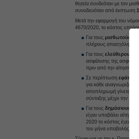
θητεία συνδεόταν με τον μι
συνοδευόταν από έκπτωση
Μετά την εφαρμογή του νόμο
4670/2020, το κόστος υπολογ
Για τους
μισθωτούς
αντ
πλήρους απασχόλησης π
Για τους
ελεύθερους ε
ασφάλισης της ασφαλιστι
πριν από την αίτηση.
Σε περίπτωση
εφάπαξ 
για κάθε αναγνωριζόμενο
αποπληρωμή γίνεται με 
σύνταξης μέχρι την εξό
Για τους
δημόσιους υπ
είχαν υποβάλει αίτηση έ
2020 το κόστος έχει ε
του μήνα υποβολής της 
Σύμφωνα με την κ. Παπαθανα