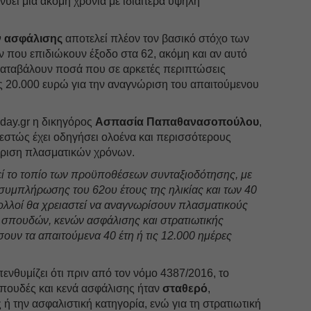
ύει μία ακόμη χρονιά με ιδιαίτερα υψηλή
ν ασφάλισης
αποτελεί πλέον τον βασικό στόχο των
που επιδιώκουν έξοδο στα 62, ακόμη και αν αυτό
α καταβάλουν ποσά που σε αρκετές περιπτώσεις
τις 20.000 ευρώ για την αναγνώριση του απαιτούμενου
day.gr η δικηγόρος
Ασπασία Παπαθανασοπούλου
,
εστώς έχει οδηγήσει ολοένα και περισσότερους
ριση πλασματικών χρόνων.
ί το τοπίο των προϋποθέσεων συνταξιοδότησης, με
συμπλήρωσης του 62ου έτους της ηλικίας και των 40
ολλοί θα χρειαστεί να αναγνωρίσουν πλασματικούς
 σπουδών, κενών ασφάλισης και στρατιωτικής
ουν τα απαιτούμενα 40 έτη ή τις 12.000 ημέρες
θυμίζει ότι πριν από τον νόμο 4387/2016, το
σπουδές και κενά ασφάλισης ήταν
σταθερό
,
 ή την ασφαλιστική κατηγορία, ενώ για τη στρατιωτική