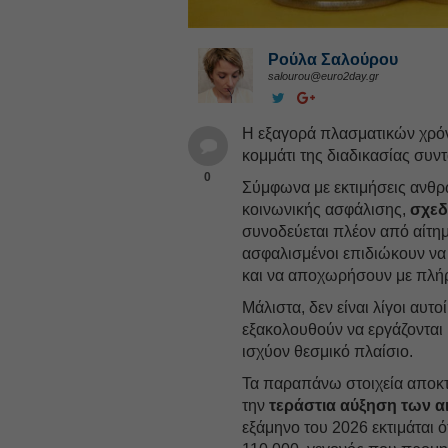
Ρούλα Σαλούρου
salourou@euro2day.gr
Η εξαγορά πλασματικών χρό
κομμάτι της διαδικασίας συν
0
Σύμφωνα με εκτιμήσεις ανθ
κοινωνικής ασφάλισης,
σχεδ
συνοδεύεται πλέον από αίτη
ασφαλισμένοι επιδιώκουν ν
και να αποχωρήσουν με πλήρ
Μάλιστα, δεν είναι λίγοι αυτ
εξακολουθούν να εργάζονται 
ισχύον θεσμικό πλαίσιο.
Τα παραπάνω στοιχεία αποκ
την
τεράστια αύξηση των 
εξάμηνο του 2026 εκτιμάται ό