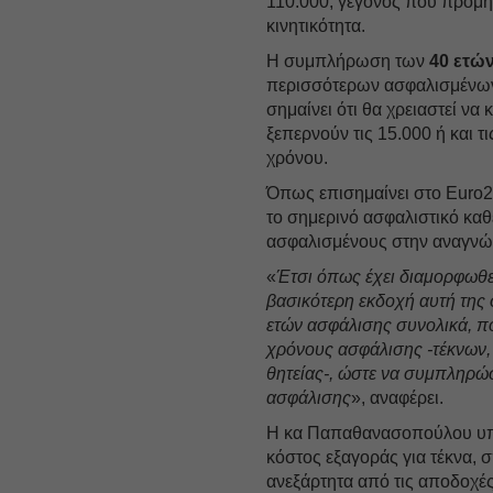
110.000, γεγονός που προμην
κινητικότητα.
Η συμπλήρωση των
40 ετώ
περισσότερων ασφαλισμένων 
σημαίνει ότι θα χρειαστεί ν
ξεπερνούν τις 15.000 ή και 
χρόνου.
Όπως επισημαίνει στο Euro2
το σημερινό ασφαλιστικό καθ
ασφαλισμένους στην αναγνώ
«
Έτσι όπως έχει διαμορφωθε
βασικότερη εκδοχή αυτή της 
ετών ασφάλισης συνολικά, π
χρόνους ασφάλισης -τέκνων,
θητείας-, ώστε να συμπληρώσ
ασφάλισης
», αναφέρει.
Η κα Παπαθανασοπούλου υπεν
κόστος εξαγοράς για τέκνα, 
ανεξάρτητα από τις αποδοχές