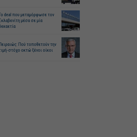
Το deal που μεταμόρφωσε τον
Σκλαβενίτη μέσα σε μία
δεκαετία
Πειραιώς: Πού τοποθετούν την
τιμή-στόχο οκτώ ξένοι οίκοι