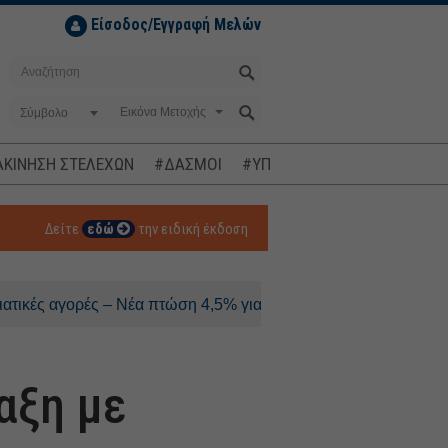
Είσοδος/Εγγραφή Μελών
Σύμβολο
ΚΙΝΗΣΗ ΣΤΕΛΕΧΩΝ
#ΔΑΣΜΟΙ
#ΥΠΟΚΛΟΠΕΣ
#ΠΛΗΘΩΡΙΣΜ
Δείτε
εδώ
την ειδική έκδοση
αγορές – Νέα πτώση 4,5% για τον Kospi
αξη με