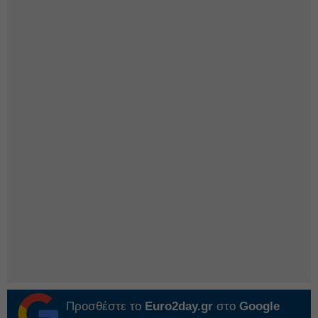
Προσθέστε το
Euro2day.gr
στο
Google