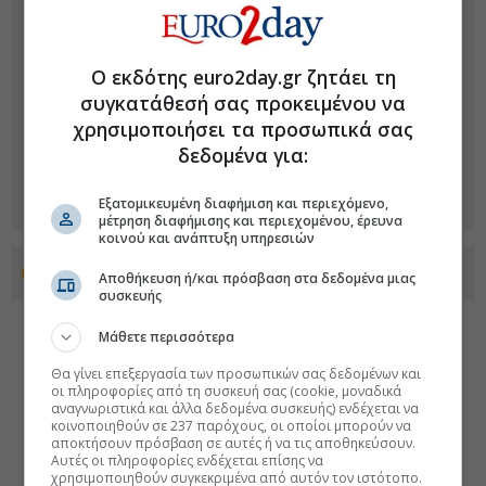
Ο εκδότης euro2day.gr ζητάει τη
συγκατάθεσή σας προκειμένου να
χρησιμοποιήσει τα προσωπικά σας
δεδομένα για:
Εξατομικευμένη διαφήμιση και περιεχόμενο,
μέτρηση διαφήμισης και περιεχομένου, έρευνα
κοινού και ανάπτυξη υπηρεσιών
Προσθέστε το euro2day.gr στο Discover
Αποθήκευση ή/και πρόσβαση στα δεδομένα μιας
συσκευής
Μάθετε περισσότερα
Θα γίνει επεξεργασία των προσωπικών σας δεδομένων και
οι πληροφορίες από τη συσκευή σας (cookie, μοναδικά
αναγνωριστικά και άλλα δεδομένα συσκευής) ενδέχεται να
κοινοποιηθούν σε 237 παρόχους, οι οποίοι μπορούν να
αποκτήσουν πρόσβαση σε αυτές ή να τις αποθηκεύσουν.
Αυτές οι πληροφορίες ενδέχεται επίσης να
χρησιμοποιηθούν συγκεκριμένα από αυτόν τον ιστότοπο.