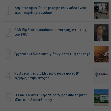
1
Χρηματιστήριο: Ποιες μετοχές και κλάδοι έχουν
ακόμη περιθώρια ανόδου
2
O Mr. Big Short προειδοποιεί για κραχ αντίστοιχο
του 1987
3
Ερχεται η «τέλεια καταιγίδα» για την τιμή του καφέ
4
NBG Securities για Metlen: Ισχυρότερο το β'
εξάμηνο, η τιμή-στόχος
5
ΤΕΧΑΝ- ENVIPCO: Τεράστιος τζίρος από τα μικρά
«Σπιτάκια Ανακύκλωσης»