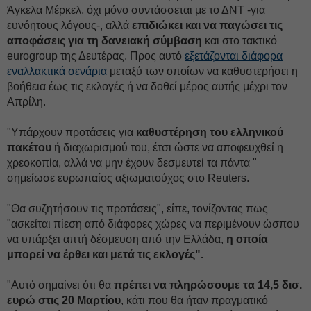
Άγκελα Μέρκελ, όχι μόνο συντάσσεται με το ΔΝΤ -για
ευνόητους λόγους-, αλλά
επιδιώκει και να παγώσει τις
αποφάσεις για τη δανειακή σύμβαση
και στο τακτικό
eurogroup της Δευτέρας. Προς αυτό
εξετάζονται διάφορα
εναλλακτικά σενάρια
μεταξύ των οποίων να καθυστερήσει η
βοήθεια έως τις εκλογές ή να δοθεί μέρος αυτής μέχρι τον
Απρίλη.
"Υπάρχουν προτάσεις για
καθυστέρηση του ελληνικού
πακέτου
ή διαχωρισμού του, έτσι ώστε να αποφευχθεί η
χρεοκοπία, αλλά να μην έχουν δεσμευτεί τα πάντα "
σημείωσε ευρωπαίος αξιωματούχος στο Reuters.
"Θα συζητήσουν τις προτάσεις", είπε, τονίζοντας πως
"ασκείται πίεση από διάφορες χώρες να περιμένουν ώσπου
να υπάρξει απτή δέσμευση από την Ελλάδα,
η οποία
μπορεί να έρθει και μετά τις εκλογές".
"Αυτό σημαίνει ότι θα
πρέπει να πληρώσουμε τα 14,5 δισ.
ευρώ στις 20 Μαρτίου
, κάτι που θα ήταν πραγματικό