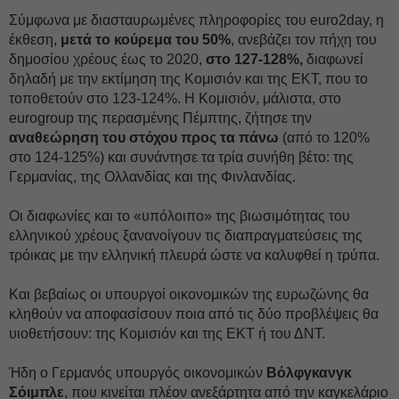
Σύμφωνα με διασταυρωμένες πληροφορίες του euro2day, η
έκθεση,
μετά το κούρεμα του 50%
, ανεβάζει τον πήχη του
δημοσίου χρέους έως το 2020,
στο 127-128%,
διαφωνεί
δηλαδή με την εκτίμηση της Κομισιόν και της ΕΚΤ, που το
τοποθετούν στο 123-124%. Η Κομισιόν, μάλιστα, στο
eurogroup της περασμένης Πέμπτης, ζήτησε την
αναθεώρηση του στόχου προς τα πάνω
(από το 120%
στο 124-125%) και συνάντησε τα τρία συνήθη βέτο: της
Γερμανίας, της Ολλανδίας και της Φινλανδίας.
Οι διαφωνίες και το «υπόλοιπο» της βιωσιμότητας του
ελληνικού χρέους ξανανοίγουν τις διαπραγματεύσεις της
τρόικας με την ελληνική πλευρά ώστε να καλυφθεί η τρύπα.
Και βεβαίως οι υπουργοί οικονομικών της ευρωζώνης θα
κληθούν να αποφασίσουν ποια από τις δύο προβλέψεις θα
υιοθετήσουν: της Κομισιόν και της ΕΚΤ ή του ΔΝΤ.
Ήδη ο Γερμανός υπουργός οικονομικών
Βόλφγκανγκ
Σόιμπλε
, που κινείται πλέον ανεξάρτητα από την καγκελάριο