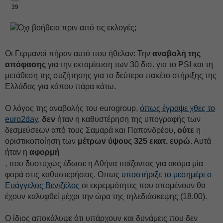
39
Οι Γερμανοί πήραν αυτό που ήθελαν: Την
αναβολή της
απόφασης
για την εκταμίευση των 30 δισ. για το PSI και τη
μετάθεση της συζήτησης για το δεύτερο πακέτο στήριξης της
Ελλάδας για κάπου πάρα κάτω.
Ο λόγος της αναβολής του eurogroup,
όπως έγραψε χθες το
euro2day
,
δεν
ήταν η καθυστέρηση της υπογραφής των
δεσμεύσεων από τους Σαμαρά και Παπανδρέου,
ούτε
η
οριστικοποίηση των
μέτρων ύψους 325 εκατ. ευρώ
. Αυτά
ήταν η
αφορμή
, που δυστυχώς έδωσε η Αθήνα παίζοντας για ακόμα μία
φορά στις καθυστερήσεις. Οπως
υποστήριξε το μεσημέρι ο
Ευάγγελος Βενιζέλος
οι εκρεμμότητες που απομένουν θα
έχουν καλυφθεί μέχρι την ώρα της τηλεδιάσκεψης (18.00).
Ο ίδιος αποκάλυψε ότι υπάρχουν και δυνάμεις που δεν