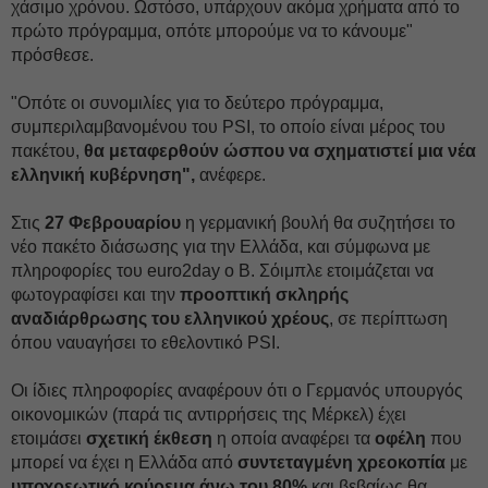
χάσιμο χρόνου. Ωστόσο, υπάρχουν ακόμα χρήματα από το
πρώτο πρόγραμμα, οπότε μπορούμε να το κάνουμε"
πρόσθεσε.
"Οπότε οι συνομιλίες για το δεύτερο πρόγραμμα,
συμπεριλαμβανομένου του PSI, το οποίο είναι μέρος του
πακέτου,
θα μεταφερθούν ώσπου να σχηματιστεί μια νέα
ελληνική κυβέρνηση",
ανέφερε.
Στις
27 Φεβρουαρίου
η γερμανική βουλή θα συζητήσει το
νέο πακέτο διάσωσης για την Ελλάδα, και σύμφωνα με
πληροφορίες του euro2day ο Β. Σόιμπλε ετοιμάζεται να
φωτογραφίσει και την
προοπτική σκληρής
αναδιάρθρωσης του ελληνικού χρέους
, σε περίπτωση
όπου ναυαγήσει το εθελοντικό PSI.
Οι ίδιες πληροφορίες αναφέρουν ότι ο Γερμανός υπουργός
οικονομικών (παρά τις αντιρρήσεις της Μέρκελ) έχει
ετοιμάσει
σχετική έκθεση
η οποία αναφέρει τα
οφέλη
που
μπορεί να έχει η Ελλάδα από
συντεταγμένη χρεοκοπία
με
υποχρεωτικό κούρεμα άνω του 80%
και βεβαίως θα