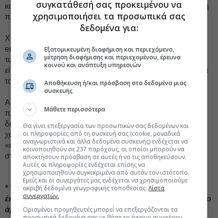
συγκατάθεσή σας προκειμένου να
και Λουμιέρ, που διαπραγματεύονται το PSI με την ελληνική
χρησιμοποιήσει τα προσωπικά σας
πλευρά. Η ανησυχία στους κόλπους του IIF είναι έκδηλη.
δεδομένα για:
Χθες πίεσαν -και αυτοί - ώστε να πραγματοποιηθεί το
eurogroup και να δοθεί το πράσινο φως στην εκταμίευση
Εξατομικευμένη διαφήμιση και περιεχόμενο,
μέτρηση διαφήμισης και περιεχομένου, έρευνα
των 30 δισ. ευρώ. Μάλιστα, έβγαλαν
ανακοίνωση
ότι θα
κοινού και ανάπτυξη υπηρεσιών
είναι στις Βρυξέλλες έτοιμοι να ανακοινώσουν τη συμφωνία
το βράδυ της Τετάρτης.
Αποθήκευση ή/και πρόσβαση στα δεδομένα μιας
συσκευής
Αξίζει να σημειωθεί, πάντως, ότι όσον αφορά την ελληνική
Μάθετε περισσότερα
πλευρά τόσο στο EWG όσο και στο eurogroup η
διαπραγματευτική παρουσία και η αξιοπιστία
Θα γίνει επεξεργασία των προσωπικών σας δεδομένων και
οι πληροφορίες από τη συσκευή σας (cookie, μοναδικά
χαρακτηρίζονται από Ευρωπαίους διπλωμάτες
αναγνωριστικά και άλλα δεδομένα συσκευής) ενδέχεται να
«αδικαιολόγητα απούσες», στην πιο δύσκολη χρονικά
κοινοποιηθούν σε 237 παρόχους, οι οποίοι μπορούν να
στιγμή της ελληνικής οικονομίας.
αποκτήσουν πρόσβαση σε αυτές ή να τις αποθηκεύσουν.
Αυτές οι πληροφορίες ενδέχεται επίσης να
χρησιμοποιηθούν συγκεκριμένα από αυτόν τον ιστότοπο.
Εμείς και οι συνεργάτες μας ενδέχεται να χρησιμοποιούμε
* To Εuro2day.gr ενθαρρύνει τον διάλογο και την
ακριβή δεδομένα γεωγραφικής τοποθεσίας.
Λίστα
συνεργατών.
έκφραση απόψεων από τους αναγνώστες. Σχολιάστε το
άρθρο και πείτε την άποψή σας δημόσια για όσα
Ορισμένοι προμηθευτές μπορεί να επεξεργάζονται τα
προσωπικά δεδομένα σας με βάση το έννομο συμφέρον