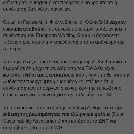
διάθεση του eurogroup και προφανώς θεωρούσε ότι η
συνάντηση θα γινόταν κανονικά.
Όμως, οι Γερμανοί, οι Φινλανδοί και οι Ολλανδοί
έψαχναν
ευκαιρία αναβολής
της συνεδρίασης πριν καν ξεκινήσει η
συνάντηση του European Working Group κι άρχισαν τις
πιέσεις προς αυτήν την κατεύθυνση από το απόγευμα της
Δευτέρας.
Από την άλλη, ο πρόεδρος του eurogroup
Ζ. Κλ. Γιούνκερ
θεωρούσε ότι μέχρι τη συνεδρίαση του EWG θα είχαν
ικανοποιηθεί
οι τρεις απαιτήσεις
που είχαν ζητηθεί από την
Αθήνα την προηγούμενη εβδομάδα και επέμενε ότι η
συνάντηση των υπουργών οικονομικών της ευρωζώνης
έπρεπε να γίνει κανονικά για να ξεμπλοκάρει το PSI.
Το πραγματικό πάτημα για την αναβολή δόθηκε
από την
έκθεση της βιωσιμότητας του ελληνικού χρέους
(Debt
Sustainability Assessment) που κατάρτισε το
ΔΝΤ
και
συζητήθηκε χθες στην EWG.