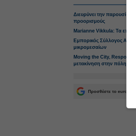
Διευρύνει την παρουσία τη
προορισμούς
Marianne Vikkula: Τα επόμ
Εμπορικός Σύλλογος Αθην
μικρομεσαίων
Moving the City, Responsi
μετακίνηση στην πόλη
Προσθέστε το euro2day