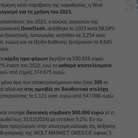
5
τέρηση κατά παράβαση της νομοθεσίας, η Wolt
λογισμό για τη χρήση του 2023.
αταστάσεις του 2023, ο κύκλος εργασιών της
μερικανική
DoorDash
, αυξήθηκε το 2023 κατά 58,04%
α διοικητικής λειτουργίας ανήλθαν σε 3,254 εκατ.
τ. ευρώ) και τα έξοδα διάθεσης ξεπέρασαν τα 8,645
ευρώ.
τα
κέρδη προ φόρων
άγγιξαν τα 530.826 ευρώ
% έναντι του 2022, ενώ τα
καθαρά αποτελέσματα
υρώ από ζημιές 374.675 ευρώ.
 μέσο όρο των απασχολούμενων που ήταν
305
το
α) αλλά και
στις αμοιβές σε διευθυντικά στελέχη
ξεπερνώντας τα 1,121 εκατ. ευρώ από 547.086 ευρώ
ρεία συνήψε
δανειακή σύμβαση 500.000 ευρώ
(σ.σ.
ωθεί έως 31/12/2024) με επιτόκιο 5,2%. Εν τω
βριο προχώρησε στην ολοσχερή κάλυψη της αύξησης
της θυγατρικής της WOLT MARKET GREECE ύψους 5