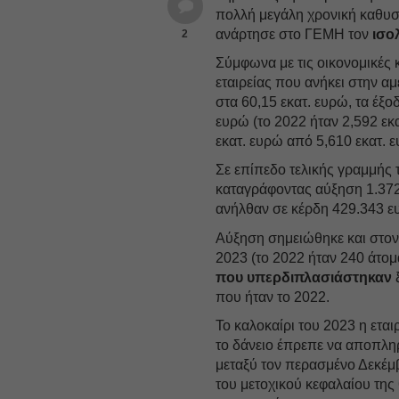
πολλή μεγάλη χρονική καθυσ
ανάρτησε στο ΓΕΜΗ τον
ισο
2
Σύμφωνα με τις οικονομικές κ
εταιρείας που ανήκει στην α
στα 60,15 εκατ. ευρώ, τα έξοδ
ευρώ (το 2022 ήταν 2,592 εκα
εκατ. ευρώ από 5,610 εκατ. 
Σε επίπεδο τελικής γραμμής 
καταγράφοντας αύξηση 1.372
ανήλθαν σε κέρδη 429.343 ε
Αύξηση σημειώθηκε και στον
2023 (το 2022 ήταν 240 άτομ
που υπερδιπλασιάστηκαν
που ήταν το 2022.
Το καλοκαίρι του 2023 η εται
το δάνειο έπρεπε να αποπληρ
μεταξύ τον περασμένο Δεκέμ
του μετοχικού κεφαλαίου 