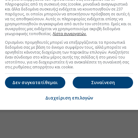
πληροφορίες από τη συσκευή σας (cookie, μοναδικά αναγνωριστικά
και άλλα δεδομένα συσκευής) ενδέχεται να κοινοποιηθούν σε 237
παρόχους, οι οποίοι μπορούν να αποκτήσουν πρόσβαση σε αυτές ή
ς η Wolt σε περισσότερους καλοκαιρινούς
να τις αποθηκεύσουν. Αυτές οι πληροφορίες ενδέχεται επίσης να
χρησιμοποιηθούν συγκεκριμένα από αυτόν τον ιστότοπο. Εμείς και οι
συνεργάτες μας ενδέχεται να χρησιμοποιούμε ακριβή δεδομένα
ενα βήματα της Wolt στην αγορά της Ελλάδας
γεωγραφικής τοποθεσίας.
Λίστα συνεργατών.
ών: Δέσμη προτάσεων για τη στήριξη των
Ορισμένοι προμηθευτές μπορεί να επεξεργάζονται τα προσωπικά
δεδομένα σας με βάση το έννομο συμφέρον τους, αλλά μπορείτε να
αρνηθείτε κάνοντας διαχείριση των παρακάτω επιλογών. Αναζητήστε
έναν σύνδεσμο στο κάτω μέρος αυτής της σελίδας ή στο μενού του
bly: Νέα πρωτοβουλία της Wolt για ασφαλέστερη
ιστοτόπου, για να διαχειριστείτε ή να ανακαλέσετε τη συναίνεσή σας
στις ρυθμίσεις απορρήτου και cookie.
Δεν συγκατατίθεμαι
Συναίνεση
.gr στο Discover
Διαχείριση επιλογών