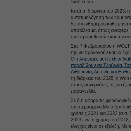
εκατ. ευρώ.
Κατά τη διάρκεια του 2023, η 
αυτοτιμολόγηση των couriers
δεκαπενθήμερου κάθε μήνα κ
αποτέλεσμα, όπως αναφέρει σ
των προμηθευτών και την αυ
Στις 7 Φεβρουαρίου η WOLΤ α
της να τιμολογούν και να έχ
Οι πληρωμές αυτές είναι δι
παραδίδουν σε Σλοβενία, Τσε
Λιθουανία, Λετονία και Εσθο
τη διάρκεια του 2025, η Wolt
στους συνεργάτες της να έχ
παραγγελία.
Σε ό,τι αφορά τις φορολογικές
τον περασμένο Μάιο (υπ’αριθμο
χρήσεις 2021 και 2022 (σ.σ. δ
2023 ενώ η χρήση του 2018, έ
έλεγχος είναι σε εξέλιξη. Μ