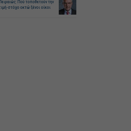
Πειραιώς: Πού τοποθετούν την
τιμή-στόχο οκτώ ξένοι οίκοι