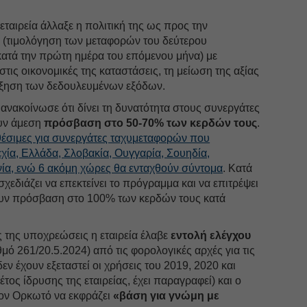
εταιρεία άλλαξε η πολιτική της ως προς την
 (τιμολόγηση των μεταφορών του δεύτερου
ατά την πρώτη ημέρα του επόμενου μήνα) με
τις οικονομικές της καταστάσεις, τη μείωση της αξίας
́ξηση των δεδουλευμένων εξόδων.
νακοίνωσε ότι δίνει τη δυνατότητα στους συνεργάτες
ουν άμεση
πρόσβαση στο 50-70% των κερδών τους
.
αθέσιμες για συνεργάτες ταχυμεταφορών που
χία, Ελλάδα, Σλοβακία, Ουγγαρία, Σουηδία,
νία, ενώ 6 ακόμη χώρες θα ενταχθούν σύντομα
. Κατά
 σχεδιάζει να επεκτείνει το πρόγραμμα και να επιτρέψει
ουν πρόσβαση στο 100% των κερδών τους κατά
 της υποχρεώσεις η εταιρεία έλαβε
εντολή ελέγχου
́ 261/20.5.2024) από τις φορολογικές αρχές για τις
εν έχουν εξεταστεί οι χρήσεις του 2019, 2020 και
τος ίδρυσης της εταιρείας, έχει παραγραφεί) και ο
ε τον Ορκωτό να εκφράζει
«βάση για γνώμη με