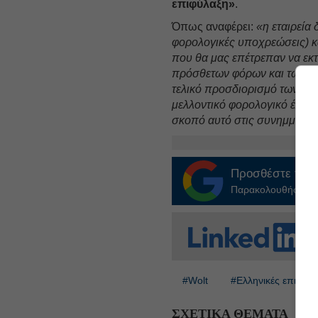
επιφύλαξη»
.
Όπως αναφέρει:
«η εταιρεία 
φορολογικές υποχρεώσεις) κα
που θα μας επέτρεπαν να ε
πρόσθετων φόρων και των π
τελικό προσδιορισμό των φ
μελλοντικό φορολογικό έλεγχ
σκοπό αυτό στις συνημμένες
Προσθέστε το
E
Παρακολουθήστε τις
#Wolt
#Ελληνικές επιχειρ
ΣΧΕΤΙΚΑ ΘΕΜΑΤΑ