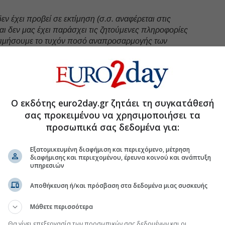
δεν έχει προβεί σε εκτίμηση (σ.σ. αναφέρεται στις
ι δεν μας έχει παράσχει τις ζητούμενες πληροφορίες
κτιμήσουμε το τυχόν ποσό αναπροσαρμογής των
ροσαυξήσεων που πιθανόν να προκύψει από τον
ορολογικών υποχρεώσεων αυτών των χρήσεων σε
ο και δεν έχει σχηματίσει σχετική πρόβλεψη για τον
 χρηματοοικονομικές καταστάσεις…»
Ο εκδότης euro2day.gr ζητάει τη συγκατάθεσή
σας προκειμένου να χρησιμοποιήσει τα
uro2day.gr
στο
Google Discover!
προσωπικά σας δεδομένα για:
 εξελίξεις με την υπογραφη εγκυρότητας του Euro2day.gr
Εξατομικευμένη διαφήμιση και περιεχόμενο, μέτρηση
διαφήμισης και περιεχομένου, έρευνα κοινού και ανάπτυξη
FOLLOW US
υπηρεσιών
Ακολουθήστε τη σελίδα του
Euro2day.gr
στο
Linkedin
Αποθήκευση ή/και πρόσβαση στα δεδομένα μιας συσκευής
ήσεις
Μάθετε περισσότερα
Θα γίνει επεξεργασία των προσωπικών σας δεδομένων και οι