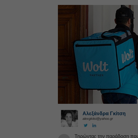
Αλεξάνδρα Γκίτση
alexgkitsi@yahoo.gr
Τηρώντας την παράδοση που θ