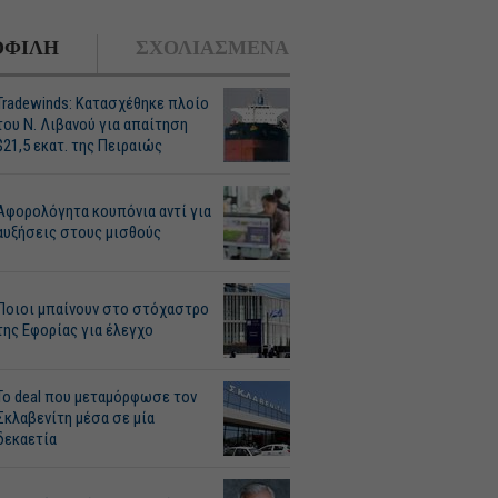
ΦΙΛΗ
ΣΧΟΛΙΑΣΜΕΝΑ
Tradewinds: Κατασχέθηκε πλοίο
του Ν. Λιβανού για απαίτηση
$21,5 εκατ. της Πειραιώς
Αφορολόγητα κουπόνια αντί για
αυξήσεις στους μισθούς
Ποιοι μπαίνουν στο στόχαστρο
της Εφορίας για έλεγχο
Το deal που μεταμόρφωσε τον
Σκλαβενίτη μέσα σε μία
δεκαετία