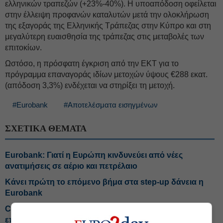
ελληνικών τραπεζών (+23%-40%). Η υποαπόδοση οφείλεται
στην έλλειψη προφανών καταλυτών μετά την ολοκλήρωση
της εξαγοράς της Ελληνικής Τράπεζας στην Κύπρο και στη
μεγαλύτερη ευαισθησία της τράπεζας στις μεταβολές των
επιτοκίων.
Ωστόσο, η πρόσφατη έγκριση από την ΕΚΤ για το
πρόγραμμα επαναγοράς ιδίων μετοχών ύψους €288 εκατ.
(απόδοση 3,3%) ενδέχεται να στηρίξει τη μετοχή.
#Eurobank
#Αποτελέσματα εισηγμένων
ΣΧΕΤΙΚΑ ΘΕΜΑΤΑ
Eurobank: Γιατί η Ευρώπη κινδυνεύει από νέες
ανατιμήσεις σε αέριο και πετρέλαιο
Κάνει πρώτη το επόμενο βήμα στα step-up δάνεια η
Eurobank
CrediaBank: Ρεκόρ σε εκταμιεύσεις και
επαναλαμβανόμενα κέρδη προ προβλέψεων