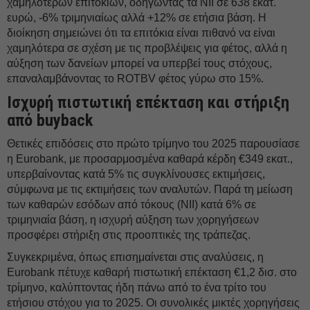
χαμηλότερων επιτοκίων, οδηγώντας τα NII σε 638 εκατ.
ευρώ, -6% τριμηνιαίως αλλά +12% σε ετήσια βάση. Η
διοίκηση σημειώνει ότι τα επιτόκια είναι πιθανό να είναι
χαμηλότερα σε σχέση με τις προβλέψεις για φέτος, αλλά η
αύξηση των δανείων μπορεί να υπερβεί τους στόχους,
επαναλαμβάνοντας το ROTBV φέτος γύρω στο 15%.
Ισχυρή πιστωτική επέκταση και στήριξη
από buyback
Θετικές επιδόσεις στο πρώτο τρίμηνο του 2025 παρουσίασε
η Eurobank, με προσαρμοσμένα καθαρά κέρδη €349 εκατ.,
υπερβαίνοντας κατά 5% τις συγκλίνουσες εκτιμήσεις,
σύμφωνα με τις εκτιμήσεις των αναλυτών. Παρά τη μείωση
των καθαρών εσόδων από τόκους (NII) κατά 6% σε
τριμηνιαία βάση, η ισχυρή αύξηση των χορηγήσεων
προσφέρει στήριξη στις προοπτικές της τράπεζας.
Συγκεκριμένα, όπως επισημαίνεται στις αναλύσεις, η
Eurobank πέτυχε καθαρή πιστωτική επέκταση €1,2 δισ. στο
τρίμηνο, καλύπτοντας ήδη πάνω από το ένα τρίτο του
ετήσιου στόχου για το 2025. Οι συνολικές μικτές χορηγήσεις