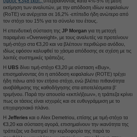
ύψους €348 εκατ.,
υπερβαίνοντας κατά 4%-5% τη μέση
εκτίμηση των αναλυτών, με την απόδοση ιδίων κεφαλαίων
(RoTE) να ανέρχεται σε 16,2% -επίπεδο ήδη ανώτερο από
τον στόχο του 15% για το σύνολο του έτους.
Η επενδυτική σύσταση της
JP Morgan
για τη μετοχή
παραμένει «Overweight», με τους αναλυτές να προτείνουν
τιμή-στόχο στα €3,20 και να βλέπουν περιθώριο ανόδου,
ιδίως εφόσον καλυφθεί το χάσμα απόδοσης σε σχέση με τις
λοιπές συστημικές τράπεζες.
Η
UBS
δίνει τιμή-στόχο €3,20 με σύσταση «Buy»,
επισημαίνοντας ότι η απόδοση κεφαλαίων (ROTE) τρέχει
ήδη πάνω από τον ετήσιο στόχο, ενώ βλέπει πιθανότητα
αναβάθμισης της καθοδήγησης στα αποτελέσματα β’
τριμήνου. Παρά την απουσία «εκπλήξεων», η τράπεζα κρίνει
πως οι τάσεις είναι ισχυρές και σε ευθυγράμμιση με το
επιχειρησιακό πλάνο.
Η
Jefferies
και ο Alex Demetriou, επίσης με τιμή-στόχο τα
€3,20 και σύσταση αγορά, επισημαίνουν την ικανότητα της
τράπεζας να διατηρεί την κερδοφορία της παρά το