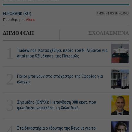
EUROBANK (ΚΟ)
4,434
-1,03 %
-0,046
Προσθήκη σε:
Alerts
ΔΗΜΟΦΙΛΗ
ΣΧΟΛΙΑΣΜΕΝΑ
1
Tradewinds: Κατασχέθηκε πλοίο του Ν. Λιβανού για
απαίτηση $21,5 εκατ. της Πειραιώς
2
Ποιοι μπαίνουν στο στόχαστρο της Εφορίας για
έλεγχο
3
Ζησιάδης (ONYX): Η επένδυση 388 εκατ. που
φιλοδοξεί να αλλάξει τη Χαλκιδική
4
Στα δικαστήρια ο ιδρυτής της Revolut για το