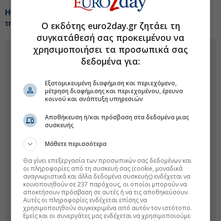
H έκπληξη από την Helleniq Energy-Τα telecom σχέδια
της ΔΕΗ-Tips για Coca Cola, Alter Ego, ΑΔΜΗΕ, ΙΝΤΕΚ
Ο εκδότης euro2day.gr ζητάει τη
συγκατάθεσή σας προκειμένου να
χρησιμοποιήσει τα προσωπικά σας
δεδομένα για:
Εξατομικευμένη διαφήμιση και περιεχόμενο,
μέτρηση διαφήμισης και περιεχομένου, έρευνα
κοινού και ανάπτυξη υπηρεσιών
Αποθήκευση ή/και πρόσβαση στα δεδομένα μιας
συσκευής
Μάθετε περισσότερα
Θα γίνει επεξεργασία των προσωπικών σας δεδομένων και
οι πληροφορίες από τη συσκευή σας (cookie, μοναδικά
αναγνωριστικά και άλλα δεδομένα συσκευής) ενδέχεται να
κοινοποιηθούν σε 237 παρόχους, οι οποίοι μπορούν να
αποκτήσουν πρόσβαση σε αυτές ή να τις αποθηκεύσουν.
Αυτές οι πληροφορίες ενδέχεται επίσης να
χρησιμοποιηθούν συγκεκριμένα από αυτόν τον ιστότοπο.
Εμείς και οι συνεργάτες μας ενδέχεται να χρησιμοποιούμε