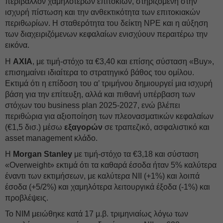
περιβάλλον χαμηλότερων επιτοκίων, στηριζόμενη στην
ισχυρή πίστωση και την ανθεκτικότητα των επιτοκιακών
περιθωρίων. Η σταθερότητα του δείκτη NPE και η αύξηση
των διαχειριζόμενων κεφαλαίων ενισχύουν περαιτέρω την
εικόνα.
Η
AXIA
, με τιμή-στόχο τα €3,40 και επίσης σύσταση «Buy»,
επισημαίνει ιδιαίτερα το στρατηγικό βάθος του ομίλου.
Εκτιμά ότι η επίδοση του α’ τριμήνου δημιουργεί μια ισχυρή
βάση για την επίτευξη, αλλά και πιθανή υπέρβαση των
στόχων του business plan 2025-2027, ενώ βλέπει
περιθώρια για αξιοποίηση των πλεονασματικών κεφαλαίων
(€1,5 δισ.) μέσω
εξαγορών
σε τραπεζικό, ασφαλιστικό και
asset management κλάδο.
Η
Morgan Stanley
με τιμή-στόχο τα €3,18 και σύσταση
«Οverweight» εκτιμά ότι τα καθαρά έσοδα ήταν 5% καλύτερα
έναντι των εκτιμήσεων, με καλύτερα NII (+1%) και λοιπά
έσοδα (+5/2%) και χαμηλότερα λειτουργικά έξοδα (-1%) και
προβλέψεις.
Το NIM μειώθηκε κατά 17 μ.β. τριμηνιαίως λόγω των