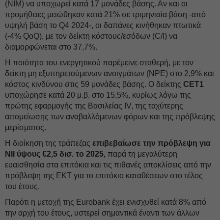
(NIM) να υποχωρεί κατά 17 μονάδες βάσης. Αν και οι
προμήθειες μειώθηκαν κατά 21% σε τριμηνιαία βάση -από
υψηλή βάση το Q4 2024-, οι δαπάνες κινήθηκαν πτωτικά
(-4% QoQ), με τον δείκτη κόστους/εσόδων (C/I) να
διαμορφώνεται στο 37,7%.
Η ποιότητα του ενεργητικού παρέμεινε σταθερή, με τον
δείκτη μη εξυπηρετούμενων ανοιγμάτων (NPE) στο 2,9% και
κόστος κινδύνου στις 59 μονάδες βάσης. Ο δείκτης
CET1
υποχώρησε κατά 20 μ.β. στο 15,5%, κυρίως λόγω της
πρώτης εφαρμογής της Βασιλείας IV, της ταχύτερης
απομείωσης των αναβαλλόμενων φόρων και της πρόβλεψης
μερίσματος.
Η διοίκηση της τράπεζας
επιβεβαίωσε την πρόβλεψη για
NII ύψους €2,5 δισ. το 2025,
παρά τη μεγαλύτερη
ευαισθησία στα επιτόκια και τις πιθανές αποκλίσεις από την
πρόβλεψη της ΕΚΤ για το επιτόκιο καταθέσεων στο τέλος
του έτους.
Παρότι η μετοχή της Eurobank έχει ενισχυθεί κατά 8% από
την αρχή του έτους, υστερεί σημαντικά έναντι των άλλων