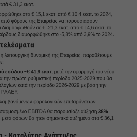
τά € 31,3 εκατ.
ρφώθηκε στα € 15,1 εκατ. από € 10,4 εκατ. το 2024,
ά από φόρους της Εταιρείας να παρουσιάσουν
διαμορφωθούν σε € -21,3 εκατ. από € 14,6 εκατ. το
κέρδους διαμορφώθηκε στο -5,8% από 3,9% το 2024.
οτελέσματα
 λειτουργική δυναμική της Εταιρείας, παραθέτουμε
ε:
ού εσόδου ~€ 41,9 εκατ.
μετά την εφαρμογή του νέου
ια την πρώτη ρυθμιστική περίοδο 2025-2029 που θα
ολογίων κατά την περίοδο 2026-2029 με βάση την
ς ΡΑΑΕΥ,
αλαμβανόμενων φορολογικών επιβαρύνσεων.
ροσαρμοσμένο EBITDA θα παρουσίαζε αύξηση
38%
δη μετά φόρων θα ήταν σημαντικά αυξημένα στα € 36,1
 - Καταλύτης Ανάπτυξης