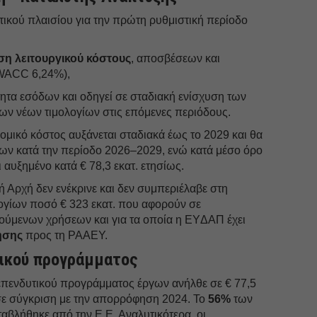
ικού πλαισίου για την πρώτη ρυθμιστική περίοδο
ση λειτουργικού κόστους
, αποσβέσεων και
WACC 6,24%),
ητα εσόδων και οδηγεί σε σταδιακή ενίσχυση των
ν νέων τιμολογίων στις επόμενες περιόδους.
ομικό κόστος αυξάνεται σταδιακά έως το 2029 και θα
ίων κατά την περίοδο 2026–2029, ενώ κατά μέσο όρο
 αυξημένο κατά € 78,3 εκατ. ετησίως.
ή Αρχή δεν ενέκρινε και δεν συμπεριέλαβε στη
γίων ποσό € 323 εκατ. που αφορούν σε
ύμενων χρήσεων και για τα οποία η ΕYΔΑΠ έχει
ησης
προς τη ΡΑΑΕΥ.
τικού προγράμματος
πενδυτικού προγράμματος έργων ανήλθε σε € 77,5
 σε σύγκριση με την απορρόφηση 2024. Το
56%
των
βλήθηκε από την Ε.Ε. Αναλυτικότερα, οι