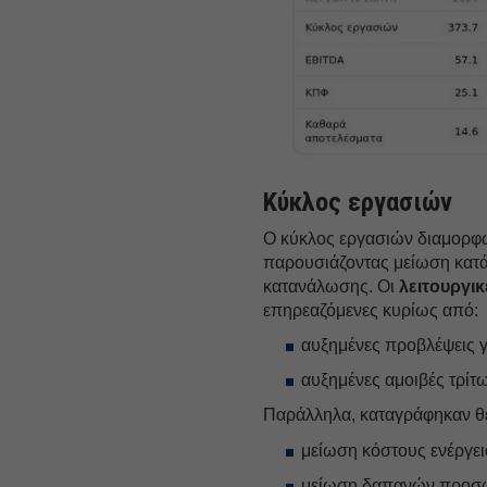
Κύκλος εργασιών
Ο κύκλος εργασιών διαμορφώθ
παρουσιάζοντας μείωση κατά 
κατανάλωσης. Οι
λειτουργι
επηρεαζόμενες κυρίως από:
αυξημένες προβλέψεις γι
αυξημένες αμοιβές τρίτω
Παράλληλα, καταγράφηκαν θετ
μείωση κόστους ενέργεια
μείωση δαπανών προσω