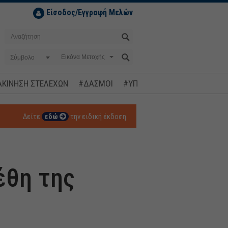
Είσοδος/Εγγραφή Μελών
Σύμβολο
ΚΙΝΗΣΗ ΣΤΕΛΕΧΩΝ
#ΔΑΣΜΟΙ
#ΥΠΟΚΛΟΠΕΣ
#ΠΛΗΘΩΡΙΣΜ
Δείτε
εδώ
την ειδική έκδοση
έθη της