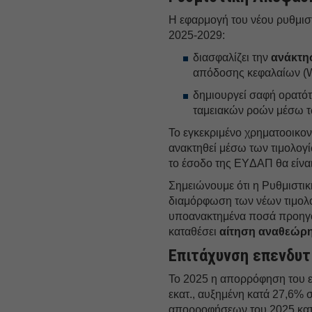
Η εφαρμογή του νέου ρυθμιστ
2025-2029:
διασφαλίζει την
ανάκτη
απόδοσης κεφαλαίων (
δημιουργεί σαφή ορατότ
ταμειακών ροών μέσω τω
Το εγκεκριμένο χρηματοοικον
ανακτηθεί μέσω των τιμολογ
το έσοδο της ΕYΔΑΠ θα είναι
Σημειώνουμε ότι η Ρυθμιστικ
διαμόρφωση των νέων τιμολο
υποανακτημένα ποσά προηγο
καταθέσει
αίτηση αναθεώρ
Επιτάχυνση επενδυ
Το 2025 η απορρόφηση του ε
εκατ., αυξημένη κατά 27,6%
απορροφήσεων του 2025 κατα