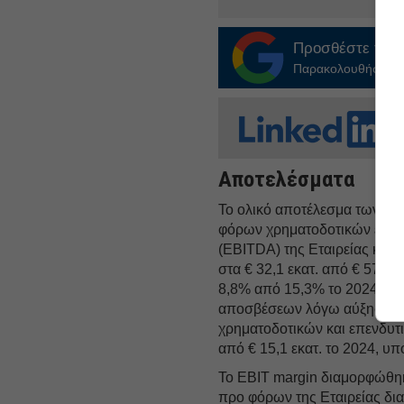
Προσθέστε το
E
Παρακολουθήστε τις
Αποτελέσματα
Το ολικό αποτέλεσμα των α
φόρων χρηματοδοτικών επεν
(EBITDA) της Εταιρείας κατά 
στα € 32,1 εκατ. από € 57,1
8,8% από 15,3% το 2024. Η 
αποσβέσεων λόγω αύξησης 
χρηματοδοτικών και επενδυτ
από € 15,1 εκατ. το 2024, υπ
Το EBIT margin διαμορφώθηκε
προ φόρων της Εταιρείας δια