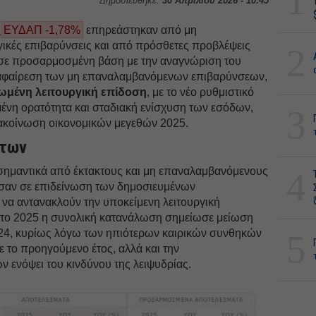
1
Δημοσιεύθηκε:
30 Απριλίου 2026 - 10:45
Π
ΕΥΔΑΠ -1,78%
επηρεάστηκαν από μη
κές επιβαρύνσεις και από πρόσθετες προβλέψεις
2
 σε προσαρμοσμένη βάση με την αναγνώριση του
 αφαίρεση των μη επαναλαμβανόμενων επιβαρύνσεων,
ωμένη λειτουργική επίδοση
, με το νέο ρυθμιστικό
μένη ορατότητα και σταδιακή ενίσχυση των εσόδων,
3
ανακοίνωση οικονομικών μεγεθών 2025.
άτων
σημαντικά από έκτακτους και μη επαναλαμβανόμενους
4
ησαν σε επιδείνωση των δημοσιευμένων
να αντανακλούν την υποκείμενη λειτουργική
τά το 2025 η συνολική κατανάλωση σημείωσε μείωση
024, κυρίως λόγω των ηπιότερων καιρικών συνθηκών
5
 το προηγούμενο έτος, αλλά και την
 ενόψει του κινδύνου της λειψυδρίας.