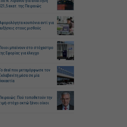
του Ν. Λιβανού για απαίτηση
$21,5 εκατ. της Πειραιώς
Αφορολόγητα κουπόνια αντί για
αυξήσεις στους μισθούς
Ποιοι μπαίνουν στο στόχαστρο
της Εφορίας για έλεγχο
Το deal που μεταμόρφωσε τον
Σκλαβενίτη μέσα σε μία
δεκαετία
Πειραιώς: Πού τοποθετούν την
τιμή-στόχο οκτώ ξένοι οίκοι