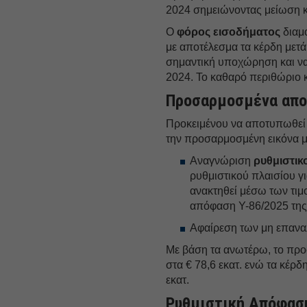
2024 σημειώνοντας μείωση κα
Ο
φόρος εισοδήματος
διαμο
με αποτέλεσμα τα κέρδη μετ
σημαντική υποχώρηση και να 
2024. Το καθαρό περιθώριο 
Προσαρμοσμένα απ
Προκειμένου να αποτυπωθεί η
την προσαρμοσμένη εικόνα μ
Αναγνώριση
ρυθμιστικ
ρυθμιστικού πλαισίου γ
ανακτηθεί μέσω των τιμ
απόφαση Υ-86/2025 τη
Αφαίρεση των μη επαν
Με βάση τα ανωτέρω, το π
στα € 78,6 εκατ. ενώ τα κέρ
εκατ.
Ρυθμιστική Απόφαση