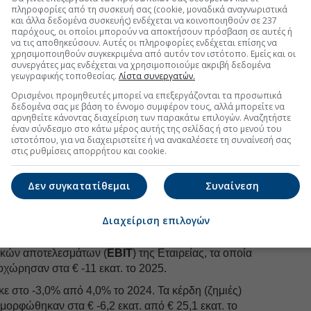
πληροφορίες από τη συσκευή σας (cookie, μοναδικά αναγνωριστικά
και άλλα δεδομένα συσκευής) ενδέχεται να κοινοποιηθούν σε 237
παρόχους, οι οποίοι μπορούν να αποκτήσουν πρόσβαση σε αυτές ή
uro2day.gr
στο
Google Discover!
να τις αποθηκεύσουν. Αυτές οι πληροφορίες ενδέχεται επίσης να
 εξελίξεις με την υπογραφη εγκυρότητας του Euro2day.gr
χρησιμοποιηθούν συγκεκριμένα από αυτόν τον ιστότοπο. Εμείς και οι
συνεργάτες μας ενδέχεται να χρησιμοποιούμε ακριβή δεδομένα
γεωγραφικής τοποθεσίας.
Λίστα συνεργατών.
FOLLOW US
Ορισμένοι προμηθευτές μπορεί να επεξεργάζονται τα προσωπικά
δεδομένα σας με βάση το έννομο συμφέρον τους, αλλά μπορείτε να
Ακολουθήστε τη σελίδα του
Euro2day.gr
στο
Linkedin
αρνηθείτε κάνοντας διαχείριση των παρακάτω επιλογών. Αναζητήστε
έναν σύνδεσμο στο κάτω μέρος αυτής της σελίδας ή στο μενού του
ιστοτόπου, για να διαχειριστείτε ή να ανακαλέσετε τη συναίνεσή σας
στις ρυθμίσεις απορρήτου και cookie.
νωτέρω μεταβολών ήταν η μείωση των κερδών προ
δυτικών αποτελεσμάτων και συνολικών αποσβέσεων
Δεν συγκατατίθεμαι
Συναίνεση
€ -24,9 εκατ. (-44%), τα οποία και διαμορφώθηκαν
 εκατ. το 2024. Το EBITDA margin διαμορφώθηκε στο
Διαχείριση επιλογών
μείωση του EBITDA σε συνδυασμό με την αύξηση των
των επενδύσεων επηρέασαν τα κέρδη προ φόρων
ικών αποτελεσμάτων (
EBIT
) της Εταιρείας, τα οποία
οχώρησαν στα € -11 εκατ. το 2025.
 στο -3,0% από 4,0% το 2024. Τα κέρδη (ζημιές)
μορφώθηκαν στα € -6,2 εκατ. από € 25,1 εκατ. το