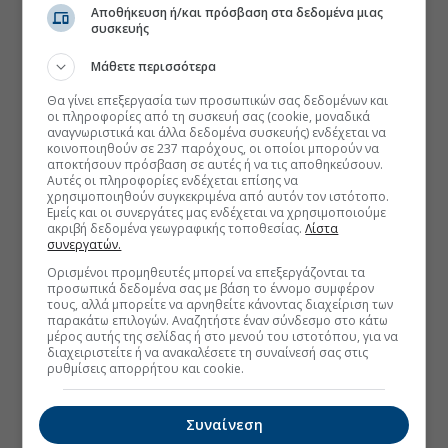
Αποθήκευση ή/και πρόσβαση στα δεδομένα μιας
συσκευής
Μάθετε περισσότερα
Θα γίνει επεξεργασία των προσωπικών σας δεδομένων και
οι πληροφορίες από τη συσκευή σας (cookie, μοναδικά
αναγνωριστικά και άλλα δεδομένα συσκευής) ενδέχεται να
κοινοποιηθούν σε 237 παρόχους, οι οποίοι μπορούν να
αποκτήσουν πρόσβαση σε αυτές ή να τις αποθηκεύσουν.
Αυτές οι πληροφορίες ενδέχεται επίσης να
χρησιμοποιηθούν συγκεκριμένα από αυτόν τον ιστότοπο.
Εμείς και οι συνεργάτες μας ενδέχεται να χρησιμοποιούμε
ακριβή δεδομένα γεωγραφικής τοποθεσίας.
Λίστα
συνεργατών.
Ορισμένοι προμηθευτές μπορεί να επεξεργάζονται τα
προσωπικά δεδομένα σας με βάση το έννομο συμφέρον
τους, αλλά μπορείτε να αρνηθείτε κάνοντας διαχείριση των
παρακάτω επιλογών. Αναζητήστε έναν σύνδεσμο στο κάτω
μέρος αυτής της σελίδας ή στο μενού του ιστοτόπου, για να
διαχειριστείτε ή να ανακαλέσετε τη συναίνεσή σας στις
ρυθμίσεις απορρήτου και cookie.
Συναίνεση