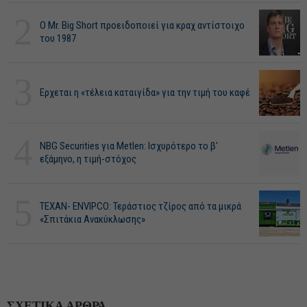
2
O Mr. Big Short προειδοποιεί για κραχ αντίστοιχο
του 1987
3
Ερχεται η «τέλεια καταιγίδα» για την τιμή του καφέ
4
NBG Securities για Metlen: Ισχυρότερο το β'
εξάμηνο, η τιμή-στόχος
5
ΤΕΧΑΝ- ENVIPCO: Τεράστιος τζίρος από τα μικρά
«Σπιτάκια Ανακύκλωσης»
ΣΧΕΤΙΚΑ ΑΡΘΡΑ