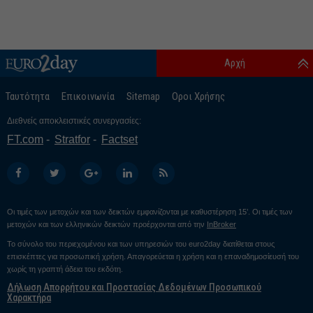
Αρχή
Ταυτότητα
Επικοινωνία
Sitemap
Οροι Χρήσης
Διεθνείς αποκλειστικές συνεργασίες:
FT.com
Stratfor
Factset
Οι τιμές των μετοχών και των δεικτών εμφανίζονται με καθυστέρηση 15’. Οι τιμές των
μετοχών και των ελληνικών δεικτών προέρχονται από την
InBroker
Το σύνολο του περιεχομένου και των υπηρεσιών του euro2day διατίθεται στους
επισκέπτες για προσωπική χρήση. Απαγορεύεται η χρήση και η επαναδημοσίευσή του
χωρίς τη γραπτή άδεια του εκδότη.
Δήλωση Απορρήτου και Προστασίας Δεδομένων Προσωπικού
Χαρακτήρα