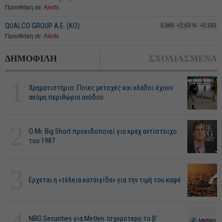
Προσθήκη σε:
Alerts
QUALCO GROUP Α.Ε. (ΚΟ)
5,860
+2,63 %
+0,150
Προσθήκη σε:
Alerts
ΔΗΜΟΦΙΛΗ
ΣΧΟΛΙΑΣΜΕΝΑ
1
Χρηματιστήριο: Ποιες μετοχές και κλάδοι έχουν
ακόμη περιθώρια ανόδου
2
O Mr. Big Short προειδοποιεί για κραχ αντίστοιχο
του 1987
3
Ερχεται η «τέλεια καταιγίδα» για την τιμή του καφέ
NBG Securities για Metlen: Ισχυρότερο το β'