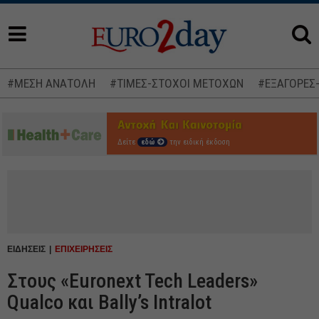
#ΜΕΣΗ ΑΝΑΤΟΛΗ
#ΤΙΜΕΣ-ΣΤΟΧΟΙ ΜΕΤΟΧΩΝ
#ΕΞΑΓΟΡΕΣ
Δείτε
εδώ
την ειδική έκδοση
ΕΙΔΗΣΕΙΣ
ΕΠΙΧΕΙΡΗΣΕΙΣ
Στους «Euronext Tech Leaders»
Qualco και Bally’s Intralot