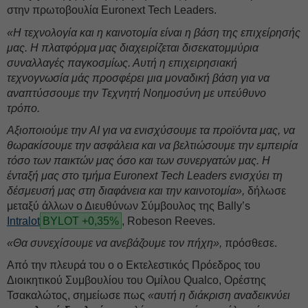
στην πρωτοβουλία Euronext Tech Leaders.
«Η τεχνολογία και η καινοτομία είναι η βάση της επιχείρησής
μας. Η πλατφόρμα μας διαχειρίζεται δισεκατομμύρια
συναλλαγές παγκοσμίως. Αυτή η επιχειρησιακή
τεχνογνωσία μάς προσφέρει μια μοναδική βάση για να
αναπτύσσουμε την Τεχνητή Νοημοσύνη με υπεύθυνο
τρόπο.
Αξιοποιούμε την AI για να ενισχύσουμε τα προϊόντα μας, να
θωρακίσουμε την ασφάλεια και να βελτιώσουμε την εμπειρία
τόσο των παικτών μας όσο και των συνεργατών μας. Η
ένταξή μας στο τμήμα Euronext Tech Leaders ενισχύει τη
δέσμευσή μας στη διαφάνεια και την καινοτομία»,
δήλωσε
μεταξύ άλλων ο Διευθύνων Σύμβουλος της Bally’s
Intralot
BYLOT +0,35%
, Robeson Reeves.
«Θα συνεχίσουμε να ανεβάζουμε τον πήχη»,
πρόσθεσε.
Από την πλευρά του ο ο Εκτελεστικός Πρόεδρος του
Διοικητικού Συμβουλίου του Ομίλου Qualco, Ορέστης
Τσακαλώτος, σημείωσε πως
«αυτή η διάκριση αναδεικνύει