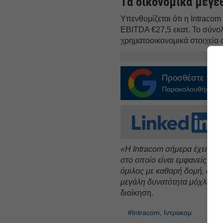
Τα οικονομικά μεγέθ
Υπενθυμίζεται ότι η Intraco
EBITDA €27,5 εκατ. Το σύνολο
χρηματοοικονομικά στοιχεία 
Προσθέστε το
E
Παρακολουθήστε τις
«Η Intracom σήμερα έχει ένα
στο οποίο είναι εμφανείς οι
όμιλος με καθαρή δομή, σημα
μεγάλη δυνατότητα μόχλευση
διοίκηση.
#Intracom, Ιντρακομ
#Καζ