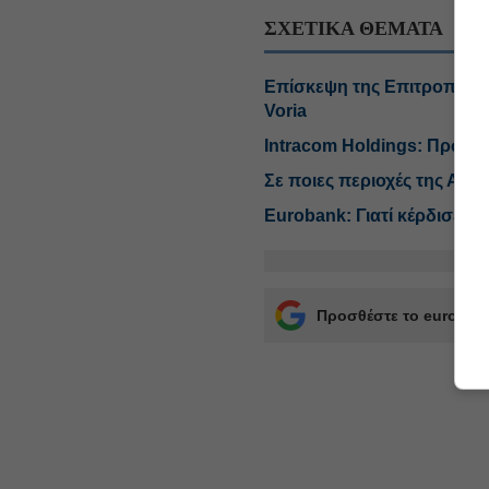
ΣΧΕΤΙΚΑ ΘΕΜΑΤΑ
Επίσκεψη της Επιτροπής Ε
Voria
Intracom Holdings: Πρώτη 
Σε ποιες περιοχές της Αττ
Eurobank: Γιατί κέρδισε τ
Προσθέστε το euro2day