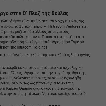
ργο στην Β’ Πλαζ της Βούλας
μαντικό έργο είναι εκείνο στην περιοχή Β’ Πλαζ της
περνάει τα 15 εκατ. ευρώ. «Η Intracom Ventures έχει
Είμαστε μαζί με δύο άλλους σημαντικούς
αντακόπουλο
και τον κ.
Προκοπίου
και μέσα στο
ρηματοδότηση του έργου από πόρους του Ταμείου
κηση της Intracom Holdings.
 και ο ορίζοντας ολοκλήρωσης και πλήρους λειτουργίας
υ αναφέρθηκε και στον επενδυτικό και τεχνολογικό
tures
. Όπως εξήγησαν από την στιγμή της ίδρυσης
φυείς τεχνολογικές εταιρείες, οι οποίες έχουν ήδη
όσεις, φέρνοντας ως παράδειγμα το exit της
α η Kaizen Gaming ανακοίνωσε την εξαγορά της
I, στην οποία η Intracom Ventures κατείχε ποσοστό