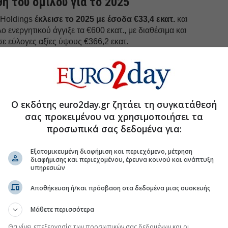
η του ομίλου για το 2025
m Holdings
έκλεισε το 2025 με έσοδα €33,4 εκατ.
και
 ενεργητικού άγγιξε τα €600 εκατ., με διαθέσιμα και
σε εύλογες αξίες ύψους €366,2 εκατ.
uro2day.gr
στο
Google Discover!
 εξελίξεις με την υπογραφη εγκυρότητας του Euro2day.gr
Ο εκδότης euro2day.gr ζητάει τη συγκατάθεσή
σας προκειμένου να χρησιμοποιήσει τα
FOLLOW US
προσωπικά σας δεδομένα για:
Ακολουθήστε τη σελίδα του
Euro2day.gr
στο
Linkedin
Εξατομικευμένη διαφήμιση και περιεχόμενο, μέτρηση
ν ισχυρό ισολογισμό και ένα επενδυτικό χαρτοφυλάκιο
διαφήμισης και περιεχομένου, έρευνα κοινού και ανάπτυξη
 πηγές των μελλοντικών υπεραξιών. Είμαστε ένας
υπηρεσιών
ντική ρευστότητα, μηδενικό δανεισμό, που σημαίνει
ς και επενδυτικών επιλογών»,
υπογράμμισε η
Αποθήκευση ή/και πρόσβαση στα δεδομένα μιας συσκευής
Μάθετε περισσότερα
ίνο
Θα γίνει επεξεργασία των προσωπικών σας δεδομένων και οι