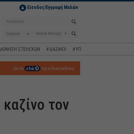
Είσοδος/Εγγραφή Μελών
Σύμβολο
ΚΙΝΗΣΗ ΣΤΕΛΕΧΩΝ
#ΔΑΣΜΟΙ
#ΥΠΟΚΛΟΠΕΣ
#ΠΛΗΘΩΡΙΣΜ
Δείτε
εδώ
την ειδική έκδοση
ο καζίνο τον