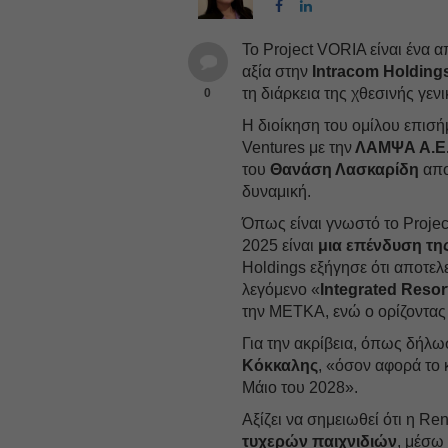
Το Project VORIA είναι ένα 
αξία στην
Intracom Holding
τη διάρκεια της χθεσινής γεν
0
Η διοίκηση του ομίλου επισή
Ventures με την
ΛΑΜΨΑ Α.Ε
του
Θανάση Λασκαρίδη
απο
δυναμική.
Όπως είναι γνωστό το Projec
2025 είναι
μια επένδυση της
Holdings εξήγησε ότι αποτελ
λεγόμενο «
Integrated Resor
την ΜΕΤΚΑ, ενώ ο ορίζοντας 
Για την ακρίβεια, όπως δήλω
Κόκκαλης
, «όσον αφορά το κ
Μάιο του 2028».
Αξίζει να σημειωθεί ότι η R
τυχερών παιχνιδιών
, μέσω