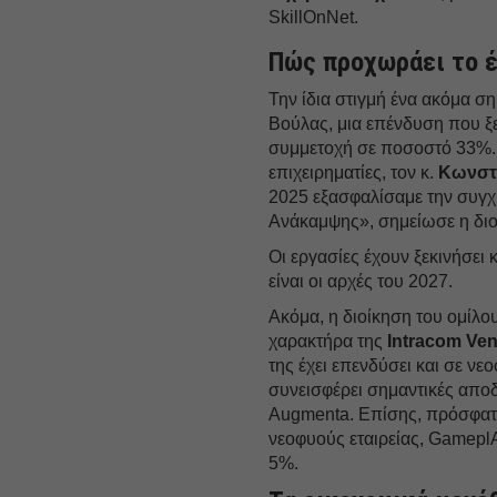
SkillOnNet.
Πώς προχωράει το έ
Την ίδια στιγμή ένα ακόμα ση
Βούλας, μια επένδυση που ξε
συμμετοχή σε ποσοστό 33%. 
επιχειρηματίες, τον κ.
Κωνστ
2025 εξασφαλίσαμε την συγχ
Ανάκαμψης», σημείωσε η διοί
Οι εργασίες έχουν ξεκινήσει
είναι οι αρχές του 2027.
Ακόμα, η διοίκηση του ομίλο
χαρακτήρα της
Intracom Ven
της έχει επενδύσει και σε νεο
συνεισφέρει σημαντικές αποδ
Augmenta. Επίσης, πρόσφατ
νεοφυούς εταιρείας, GameplA
5%.