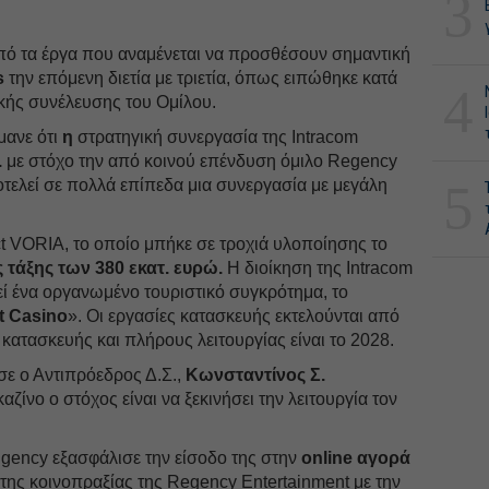
3
από τα έργα που αναμένεται να προσθέσουν σημαντική
s
την επόμενη διετία με τριετία, όπως ειπώθηκε κατά
4
ικής συνέλευσης του Ομίλου.
μανε ότι
η
στρατηγική συνεργασία της Intracom
.
με στόχο την από κοινού επένδυση όμιλο Regency
5
τελεί σε πολλά επίπεδα μια συνεργασία με μεγάλη
t VORIA, το οποίο μπήκε σε τροχιά υλοποίησης το
 τάξης των 380 εκατ. ευρώ.
Η διοίκηση της Intracom
εί ένα οργανωμένο τουριστικό συγκρότημα, το
t Casino
». Οι εργασίες κατασκευής εκτελούνται από
κατασκευής και πλήρους λειτουργίας είναι το 2028.
σε ο Αντιπρόεδρος Δ.Σ.,
Κωνσταντίνος Σ.
αζίνο ο στόχος είναι να ξεκινήσει την λειτουργία τον
engency εξασφάλισε την είσοδο της στην
online αγορά
 της κοινοπραξίας της Regency Entertainment με την