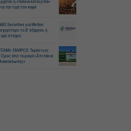
Ερχεται η «τέλεια καταιγίδα»
για την τιμή του καφέ
NBG Securities για Metlen:
Ισχυρότερο το β' εξάμηνο, η
τιμή-στόχος
ΤΕΧΑΝ- ENVIPCO: Τεράστιος
τζίρος από τα μικρά «Σπιτάκια
Ανακύκλωσης»