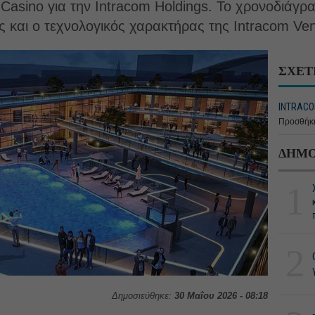
t Casino για την Intracom Holdings. Το χρονοδιάγρ
ς και ο τεχνολογικός χαρακτήρας της Intracom Ven
ΣΧΕΤ
INTRACO
Προσθήκη
ΔΗΜΟ
1
2
Δημοσιεύθηκε:
30 Μαΐου 2026 - 08:18