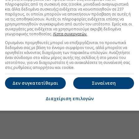
πληροφορίες από τη συσκευή σας (cookie, μοναδικά αναγνωριστικά
και άλλα δεδομένα συσκευής) ενδέχεται να κοινοποιηθούν σε 237
παρόχους, οι οποίοι μπορούν να αποκτήσουν πρόσβαση σε αυτές ή
να τις αποθηκεύσουν. Αυτές οι πληροφορίες ενδέχεται επίσης να
χρησιμοποιηθούν συγκεκριμένα από αυτόν τον ιστότοπο. Εμείς και οι
ποπτείας και Ελέγχου Παιγνίων στο project
συνεργάτες μας ενδέχεται να χρησιμοποιούμε ακριβή δεδομένα
γεωγραφικής τοποθεσίας.
Λίστα συνεργατών.
είσοδος στο Ελληνικό με την Ten Brinke
Ορισμένοι προμηθευτές μπορεί να επεξεργάζονται τα προσωπικά
δεδομένα σας με βάση το έννομο συμφέρον τους, αλλά μπορείτε να
ικής υποχωρούν τα ενοίκια
αρνηθείτε κάνοντας διαχείριση των παρακάτω επιλογών. Αναζητήστε
έναν σύνδεσμο στο κάτω μέρος αυτής της σελίδας ή στο μενού του
ις εντυπώσεις στο εξάμηνο
ιστοτόπου, για να διαχειριστείτε ή να ανακαλέσετε τη συναίνεσή σας
στις ρυθμίσεις απορρήτου και cookie.
Δεν συγκατατίθεμαι
Συναίνεση
.gr στο Discover
Διαχείριση επιλογών