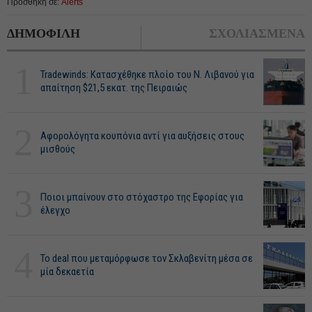
Προσθήκη σε:
Alerts
ΔΗΜΟΦΙΛΗ
ΣΧΟΛΙΑΣΜΕΝΑ
1
Tradewinds: Κατασχέθηκε πλοίο του Ν. Λιβανού για
απαίτηση $21,5 εκατ. της Πειραιώς
2
Αφορολόγητα κουπόνια αντί για αυξήσεις στους
μισθούς
3
Ποιοι μπαίνουν στο στόχαστρο της Εφορίας για
έλεγχο
4
Το deal που μεταμόρφωσε τον Σκλαβενίτη μέσα σε
μία δεκαετία