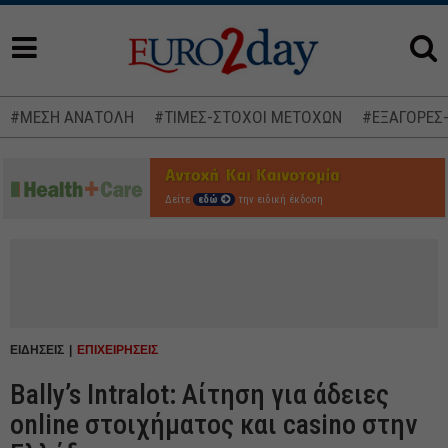
#ΜΕΣΗ ΑΝΑΤΟΛΗ
#ΤΙΜΕΣ-ΣΤΟΧΟΙ ΜΕΤΟΧΩΝ
#ΕΞΑΓΟΡΕΣ
Δείτε
εδώ
την ειδική έκδοση
ΕΙΔΗΣΕΙΣ
ΕΠΙΧΕΙΡΗΣΕΙΣ
Bally’s Intralot: Aίτηση για άδειες
online στοιχήματος και casino στην