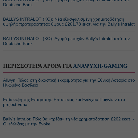
Deutsche Bank
BALLYS INTRALOT (ΚΟ): Νέα εξασφαλισμένη χρηματοδότηση
υψηλής προτεραιότητας ύψους £261,78 εκατ. για την Bally’s Intralot
BALLYS INTRALOT (ΚΟ): Αγορά μετοχών Bally’s Intralot από την
Deutsche Bank
ΠΕΡΙΣΣΟΤΕΡΑ ΑΡΘΡΑ ΓΙΑ
ΑΝΑΨΥΧΗ-GAMING
Allwyn: Τέλος στη δικαστική εκκρεμότητα για την Εθνική Λοταρία στο
Ηνωμένο Βασίλειο
Επίσκεψη της Επιτροπής Εποπτείας και Ελέγχου Παιγνίων στο
project Voria
Bally's Intralot: Πώς θα «τρέξει» τη νέα χρηματοδότηση £262 εκατ. -
Οι εξελίξεις με την Evoke