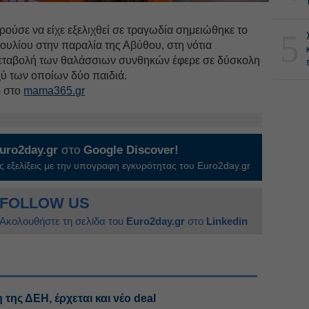
ούσε να είχε εξελιχθεί σε τραγωδία σημειώθηκε το
5
ουλίου στην παραλία της Αβύθου, στη νότια
 μεταβολή των θαλάσσιων συνθηκών έφερε σε δύσκολη
ξύ των οποίων δύο παιδιά.
ο στο
mama365.gr
uro2day.gr
στο
Google Discover!
 εξελίξεις με την υπογραφη εγκυρότητας του Euro2day.gr
FOLLOW US
Ακολουθήστε τη σελίδα του
Euro2day.gr
στο
Linkedin
 της ΔΕΗ, έρχεται και νέο deal