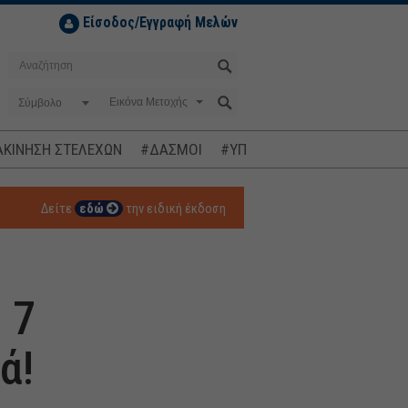
Είσοδος/Εγγραφή Μελών
Σύμβολο
ΚΙΝΗΣΗ ΣΤΕΛΕΧΩΝ
#ΔΑΣΜΟΙ
#ΥΠΟΚΛΟΠΕΣ
#ΠΛΗΘΩΡΙΣΜ
Δείτε
εδώ
την ειδική έκδοση
 7
ά!