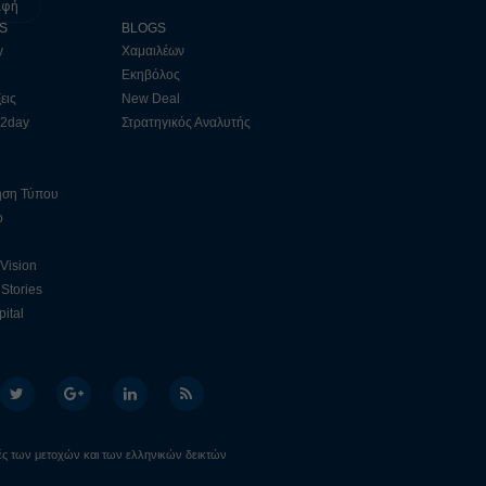
αφή
S
BLOGS
y
Χαμαιλέων
Εκηβόλος
εις
New Deal
 2day
Στρατηγικός Αναλυτής
ηση Τύπου
ο
 Vision
Stories
ital
ιμές των μετοχών και των ελληνικών δεικτών