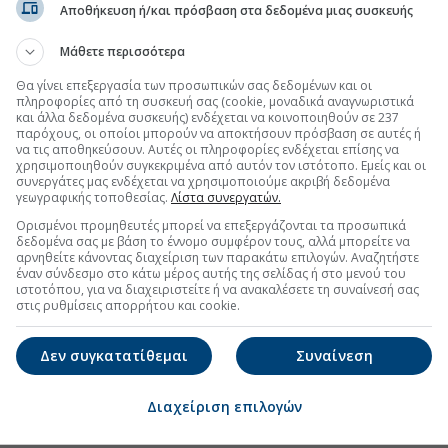
Αποθήκευση ή/και πρόσβαση στα δεδομένα μιας συσκευής
Μάθετε περισσότερα
Θα γίνει επεξεργασία των προσωπικών σας δεδομένων και οι
πληροφορίες από τη συσκευή σας (cookie, μοναδικά αναγνωριστικά
και άλλα δεδομένα συσκευής) ενδέχεται να κοινοποιηθούν σε 237
παρόχους, οι οποίοι μπορούν να αποκτήσουν πρόσβαση σε αυτές ή
να τις αποθηκεύσουν. Αυτές οι πληροφορίες ενδέχεται επίσης να
χρησιμοποιηθούν συγκεκριμένα από αυτόν τον ιστότοπο. Εμείς και οι
συνεργάτες μας ενδέχεται να χρησιμοποιούμε ακριβή δεδομένα
γεωγραφικής τοποθεσίας.
Λίστα συνεργατών.
Ορισμένοι προμηθευτές μπορεί να επεξεργάζονται τα προσωπικά
δεδομένα σας με βάση το έννομο συμφέρον τους, αλλά μπορείτε να
αρνηθείτε κάνοντας διαχείριση των παρακάτω επιλογών. Αναζητήστε
έναν σύνδεσμο στο κάτω μέρος αυτής της σελίδας ή στο μενού του
ιστοτόπου, για να διαχειριστείτε ή να ανακαλέσετε τη συναίνεσή σας
στις ρυθμίσεις απορρήτου και cookie.
Δεν συγκατατίθεμαι
Συναίνεση
Διαχείριση επιλογών