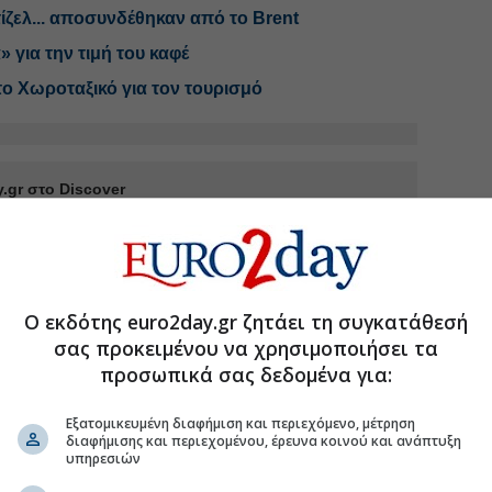
 ντίζελ... αποσυνδέθηκαν από το Brent
» για την τιμή του καφέ
το Χωροταξικό για τον τουρισμό
.gr στο Discover
Ο εκδότης euro2day.gr ζητάει τη συγκατάθεσή
σας προκειμένου να χρησιμοποιήσει τα
προσωπικά σας δεδομένα για:
Εξατομικευμένη διαφήμιση και περιεχόμενο, μέτρηση
διαφήμισης και περιεχομένου, έρευνα κοινού και ανάπτυξη
υπηρεσιών