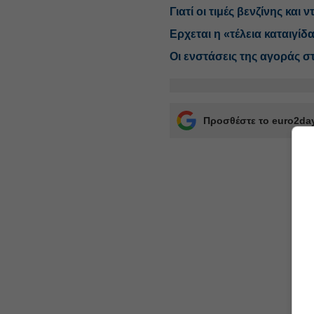
Γιατί οι τιμές βενζίνης και
Ερχεται η «τέλεια καταιγίδα
Οι ενστάσεις της αγοράς σ
Προσθέστε το euro2day