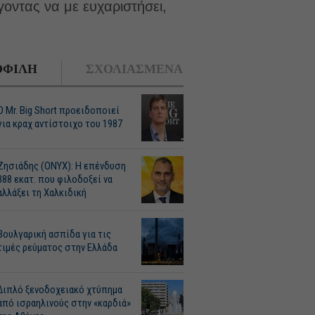
οντας να με ευχαριστήσει,
ΦΙΛΗ
ΣΧΟΛΙΑΣΜΕΝΑ
O Mr. Big Short προειδοποιεί
για κραχ αντίστοιχο του 1987
Ζησιάδης (ONYX): Η επένδυση
388 εκατ. που φιλοδοξεί να
αλλάξει τη Χαλκιδική
Βουλγαρική ασπίδα για τις
τιμές ρεύματος στην Ελλάδα
Διπλό ξενοδοχειακό χτύπημα
από ισραηλινούς στην «καρδιά»