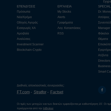
Εγγρ
ΕΠΕΝΔΥΣΕΙΣ
ΕΡΓΑΛΕΙΑ
SPECIAL
Πρόσωπα
My Stocks
Dr. Mone
Νέα/Χρήμα
Alerts
Απόψεις
Οδηγός Αγοράς
Γραφήματα
Συνεντεύξ
Εισαγωγές ΧΑ
Λογ. Καταστάσεις
Manager
Αμοιβαία
RSS
Φάκελοι
Αναλύσεις
Θέματα
Investment Scanner
Επισκόπ
Blockchain-Crypto
Εγερτήρι
Ατζέντα
Directors
Business 
Smart Cap
Διεθνείς αποκλειστικές συνεργασίες:
FT.com
Stratfor
Factset
Οι τιμές των μετοχών και των δεικτών εμφανίζονται με καθυστέρηση 15’. Οι τ
προέρχονται από την
InBroker