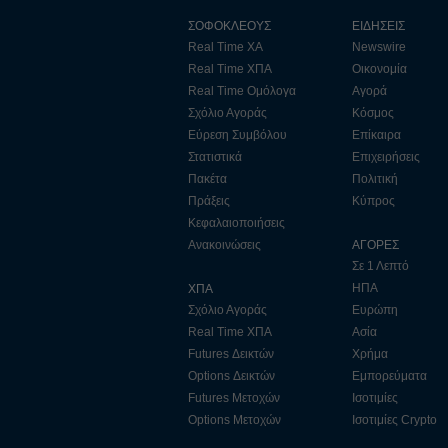
ΣΟΦΟΚΛΕΟΥΣ
ΕΙΔΗΣΕΙΣ
Real Time ΧΑ
Newswire
Real Time ΧΠΑ
Οικονομία
Real Time Ομόλογα
Αγορά
Σχόλιο Αγοράς
Κόσμος
Εύρεση Συμβόλου
Επίκαιρα
Στατιστικά
Επιχειρήσεις
Πακέτα
Πολιτική
Πράξεις
Κύπρος
Κεφαλαιοποιήσεις
Ανακοινώσεις
ΑΓΟΡΕΣ
Σε 1 Λεπτό
ΗΠΑ
ΧΠΑ
Σχόλιο Αγοράς
Ευρώπη
Real Time ΧΠΑ
Ασία
Futures Δεικτών
Χρήμα
Options Δεικτών
Εμπορεύματα
Futures Μετοχών
Ισοτιμίες
Options Μετοχών
Ισοτιμίες Crypto