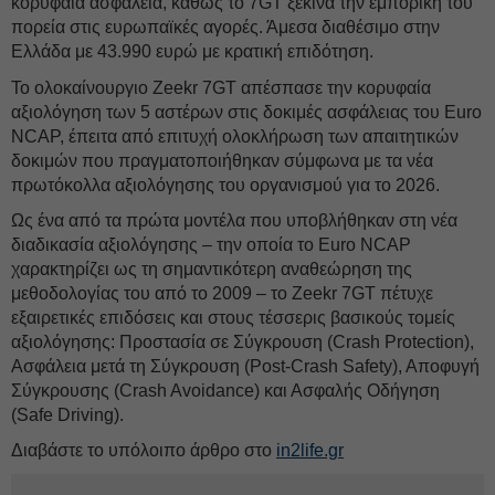
κορυφαία ασφάλεια, καθώς το 7GT ξεκινά την εμπορική του
πορεία στις ευρωπαϊκές αγορές. Άμεσα διαθέσιμο στην
Ελλάδα με 43.990 ευρώ με κρατική επιδότηση.
Το ολοκαίνουργιο Zeekr 7GT απέσπασε την κορυφαία
αξιολόγηση των 5 αστέρων στις δοκιμές ασφάλειας του Euro
NCAP, έπειτα από επιτυχή ολοκλήρωση των απαιτητικών
δοκιμών που πραγματοποιήθηκαν σύμφωνα με τα νέα
πρωτόκολλα αξιολόγησης του οργανισμού για το 2026.
Ως ένα από τα πρώτα μοντέλα που υποβλήθηκαν στη νέα
διαδικασία αξιολόγησης – την οποία το Euro NCAP
χαρακτηρίζει ως τη σημαντικότερη αναθεώρηση της
μεθοδολογίας του από το 2009 – το Zeekr 7GT πέτυχε
εξαιρετικές επιδόσεις και στους τέσσερις βασικούς τομείς
αξιολόγησης: Προστασία σε Σύγκρουση (Crash Protection),
Ασφάλεια μετά τη Σύγκρουση (Post-Crash Safety), Αποφυγή
Σύγκρουσης (Crash Avoidance) και Ασφαλής Οδήγηση
(Safe Driving).
Διαβάστε το υπόλοιπο άρθρο στο
in2life.gr