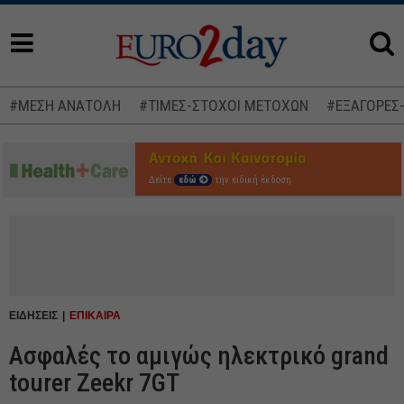
#ΜΕΣΗ ΑΝΑΤΟΛΗ
#ΤΙΜΕΣ-ΣΤΟΧΟΙ ΜΕΤΟΧΩΝ
#ΕΞΑΓΟΡΕΣ
Δείτε
εδώ
την ειδική έκδοση
ΕΙΔΗΣΕΙΣ
ΕΠΙΚΑΙΡΑ
Ασφαλές το αμιγώς ηλεκτρικό grand
tourer Zeekr 7GT