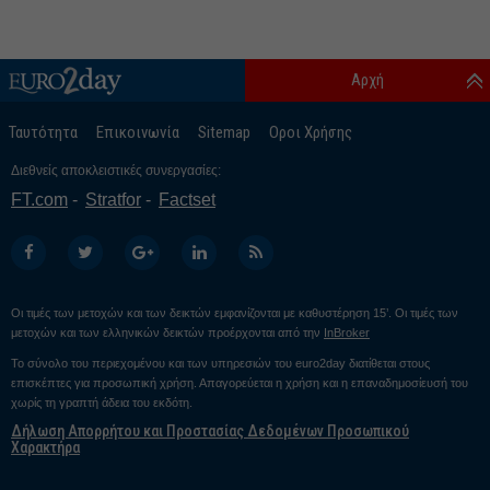
Αρχή
Ταυτότητα
Επικοινωνία
Sitemap
Οροι Χρήσης
Διεθνείς αποκλειστικές συνεργασίες:
FT.com
Stratfor
Factset
Οι τιμές των μετοχών και των δεικτών εμφανίζονται με καθυστέρηση 15’. Οι τιμές των
μετοχών και των ελληνικών δεικτών προέρχονται από την
InBroker
Το σύνολο του περιεχομένου και των υπηρεσιών του euro2day διατίθεται στους
επισκέπτες για προσωπική χρήση. Απαγορεύεται η χρήση και η επαναδημοσίευσή του
χωρίς τη γραπτή άδεια του εκδότη.
Δήλωση Απορρήτου και Προστασίας Δεδομένων Προσωπικού
Χαρακτήρα