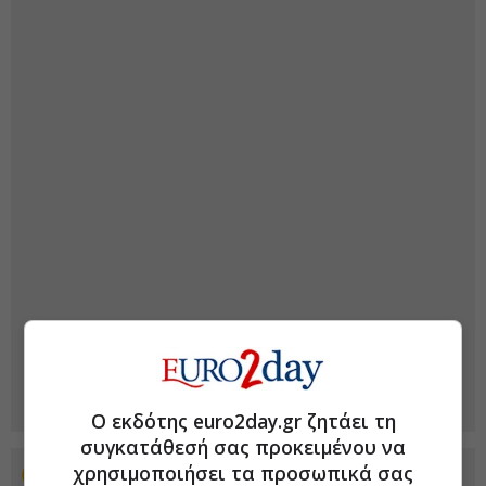
Ο εκδότης euro2day.gr ζητάει τη
συγκατάθεσή σας προκειμένου να
χρησιμοποιήσει τα προσωπικά σας
Προσθέστε το euro2day.gr στο Discover