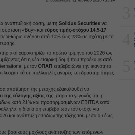
Δημοσιεύθηκε:
11 Ιουνίου 2026 - 15:24
3
νέα αναπτυξιακή φάση, με
τη Solidus Securities
να
με σύσταση «Buy» και
εύρος τιμής-στόχου 14,5-17
4
 περιθώριο ανόδου από 10% έως 23% σε σχέση με τα
τευσης.
στηριακή χαρακτηρίζει το πρώτο τρίμηνο του 2026 ως
5
μίζοντας ότι η νέα εταιρική δομή που προέκυψε από
ternational με τον
OΠΑΠ
επιβεβαιώνει την ικανότητα
οτελεσματικά σε πολλαπλές αγορές και δραστηριότητες
ουσα αποτίμηση της μετοχής εξακολουθεί να
ι της εύλογης αξίας της,
παρά το γεγονός ότι η
εσόδων κατά 21% και προσαρμοσμένων EBITDA κατά
άλληλα, η διοίκηση επιβεβαίωσε τον στόχο για
26 και ανάπτυξη εσόδων της τάξης του μεσαίου έως
.
 στους βασικούς μοχλούς ανάπτυξης των επόμενων