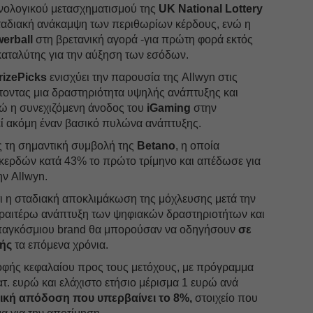
νολογικού μετασχηματισμού της
UK National Lottery
σταδιακή ανάκαμψη των περιθωρίων κέρδους, ενώ η
erball
στη βρετανική αγορά -για πρώτη φορά εκτός
καταλύτης για την αύξηση των εσόδων.
rizePicks
ενισχύει την παρουσία της Allwyn στις
τοντας μια δραστηριότητα υψηλής ανάπτυξης και
ώ η συνεχιζόμενη άνοδος του
iGaming
στην
ί ακόμη έναν βασικό πυλώνα ανάπτυξης.
ς τη σημαντική συμβολή της
Betano
, η οποία
κερδών κατά 43% το πρώτο τρίμηνο και απέδωσε για
ν Allwyn.
τι η σταδιακή αποκλιμάκωση της μόχλευσης μετά την
περαιτέρω ανάπτυξη των ψηφιακών δραστηριοτήτων και
υ παγκόσμιου brand θα μπορούσαν να οδηγήσουν
σε
χής
τα επόμενα χρόνια.
ροφής κεφαλαίου προς τους μετόχους, με πρόγραμμα
. ευρώ και ελάχιστο ετήσιο μέρισμα 1 ευρώ ανά
ική απόδοση που υπερβαίνει το 8%,
στοιχείο που