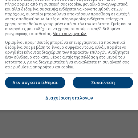
πληροφορίες από τη συσκευή σας (cookie, μοναδικά αναγνωριστικά
και άλλα δεδομένα συσκευής) ενδέχεται να κοινοποιηθούν σε 237
διες μετοχές σε μία εβδομάδα
παρόχους, οι οποίοι μπορούν να αποκτήσουν πρόσβαση σε αυτές ή
να τις αποθηκεύσουν. Αυτές οι πληροφορίες ενδέχεται επίσης να
 Ισχυρότερο το β' εξάμηνο, η τιμή-στόχος
χρησιμοποιηθούν συγκεκριμένα από αυτόν τον ιστότοπο. Εμείς και οι
συνεργάτες μας ενδέχεται να χρησιμοποιούμε ακριβή δεδομένα
ιες μετοχές σε πέντε συνεδριάσεις
γεωγραφικής τοποθεσίας.
Λίστα συνεργατών.
Ορισμένοι προμηθευτές μπορεί να επεξεργάζονται τα προσωπικά
δεδομένα σας με βάση το έννομο συμφέρον τους, αλλά μπορείτε να
αρνηθείτε κάνοντας διαχείριση των παρακάτω επιλογών. Αναζητήστε
έναν σύνδεσμο στο κάτω μέρος αυτής της σελίδας ή στο μενού του
.gr στο Discover
ιστοτόπου, για να διαχειριστείτε ή να ανακαλέσετε τη συναίνεσή σας
στις ρυθμίσεις απορρήτου και cookie.
Δεν συγκατατίθεμαι
Συναίνεση
Διαχείριση επιλογών