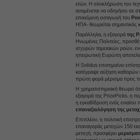
ετών. Η ολοκλήρωση του τεχ
αναμένεται να οδηγήσει σε 
επικείμενη εισαγωγή του
Pow
ΗΠΑ- θεωρείται σημαντικός 
Παράλληλα, η εξαγορά
της P
Ηνωμένες Πολιτείες, προσθέ
ισχυρών ταμειακών ροών, εν
ηπειρωτική Ευρώπη αποτελε
Η Solidus επισημαίνει επίση
κατέγραψε αύξηση καθαρών 
πρώτη φορά μέρισμα προς τη
Η χρηματιστηριακή θεωρεί ό
εξαγορά της PrizePicks, η 
η εγκαθίδρυση ενός ενιαίο
επαναξιολόγηση της μετο
Επιπλέον, η πολιτική επιστ
επαναγοράς μετοχών 150 εκατ
μετοχή, προσφέρει
μερισματ