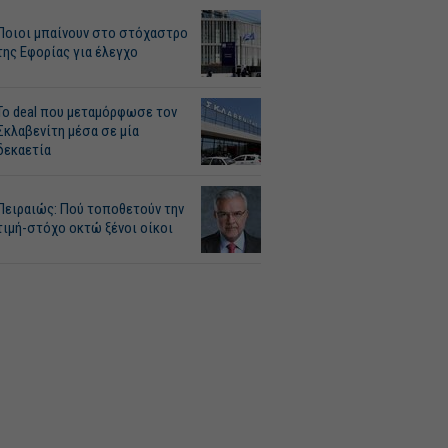
Ποιοι μπαίνουν στο στόχαστρο
της Εφορίας για έλεγχο
Το deal που μεταμόρφωσε τον
Σκλαβενίτη μέσα σε μία
δεκαετία
Πειραιώς: Πού τοποθετούν την
τιμή-στόχο οκτώ ξένοι οίκοι