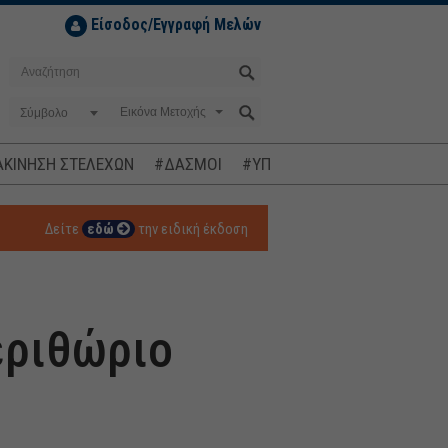
Είσοδος/Εγγραφή Μελών
Σύμβολο
ΚΙΝΗΣΗ ΣΤΕΛΕΧΩΝ
#ΔΑΣΜΟΙ
#ΥΠΟΚΛΟΠΕΣ
#ΠΛΗΘΩΡΙΣΜ
Δείτε
εδώ
την ειδική έκδοση
περιθώριο