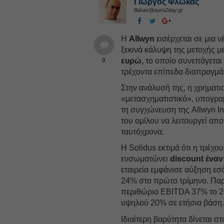
Γιώργος Φλώκας
flokas@euro2day.gr
Η
Allwyn
εισέρχεται σε μια 
ξεκινά κάλυψη της μετοχής 
ευρώ,
το οποίο συνεπάγεται
0
τρέχοντα επίπεδα διαπραγμά
Στην ανάλυσή της, η χρηματι
«μετασχηματιστικό», υπογραμ
τη συγχώνευση της Allwyn In
του ομίλου να λειτουργεί απ
ταυτόχρονα.
Η Solidus εκτιμά ότι η τρέχ
ενσωματώνει
discount έναντ
εταιρεία εμφάνισε αύξηση 
24% στο πρώτο τρίμηνο. Παρ
περιθώριο EBITDA 37% το 20
υψηλού 20% σε ετήσια βάση
Ιδιαίτερη βαρύτητα δίνεται