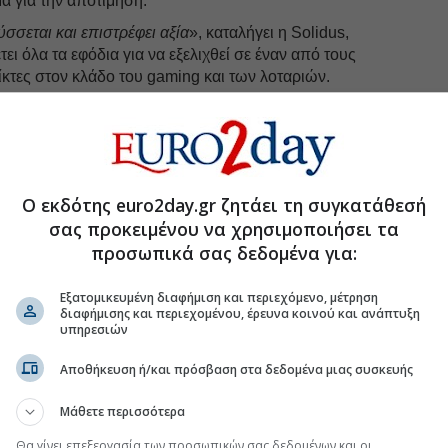
μα για την αποτίμηση.
ύσσεται και επιστρέφει αξία
», καταλήγει η Solidus,
τει όλα τα εφόδια για να εξελιχθεί σε έναν από τους
κτες στον κλάδο του gaming και των λοταριών.
uro2day.gr
στο
Google Discover!
Ο εκδότης euro2day.gr ζητάει τη συγκατάθεσή
 εξελίξεις με την υπογραφη εγκυρότητας του Euro2day.gr
σας προκειμένου να χρησιμοποιήσει τα
προσωπικά σας δεδομένα για:
FOLLOW US
Ακολουθήστε τη σελίδα του
Euro2day.gr
στο
Linkedin
Εξατομικευμένη διαφήμιση και περιεχόμενο, μέτρηση
διαφήμισης και περιεχομένου, έρευνα κοινού και ανάπτυξη
υπηρεσιών
όχος μετοχής
Αποθήκευση ή/και πρόσβαση στα δεδομένα μιας συσκευής
Μάθετε περισσότερα
κή εκκρεμότητα για την Εθνική Λοταρία στο
Θα γίνει επεξεργασία των προσωπικών σας δεδομένων και οι