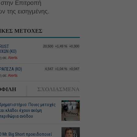
 στην Επιτροπή
ν της εισηγμένης.
ΙΚΕΣ ΜΕΤΟΧΕΣ
RUST
20,500
+1,49 %
+0,300
ΧΩΝ (ΚΟ)
 σε:
Alerts
ΡΑΠΕΖΑ (ΚΟ)
4,547
+1,04 %
+0,047
 σε:
Alerts
ΦΙΛΗ
ΣΧΟΛΙΑΣΜΕΝΑ
Χρηματιστήριο: Ποιες μετοχές
και κλάδοι έχουν ακόμη
περιθώρια ανόδου
O Mr. Big Short προειδοποιεί