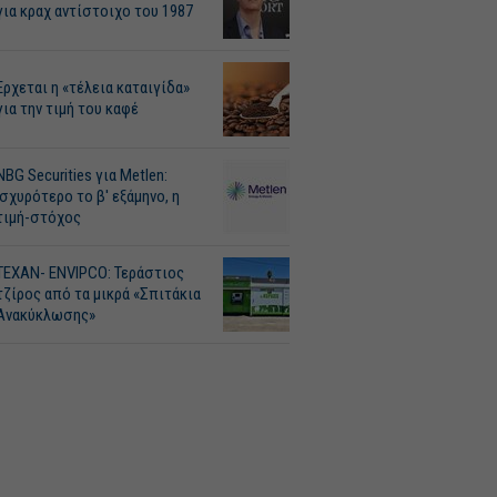
για κραχ αντίστοιχο του 1987
Ερχεται η «τέλεια καταιγίδα»
για την τιμή του καφέ
NBG Securities για Metlen:
Ισχυρότερο το β' εξάμηνο, η
τιμή-στόχος
ΤΕΧΑΝ- ENVIPCO: Τεράστιος
τζίρος από τα μικρά «Σπιτάκια
Ανακύκλωσης»