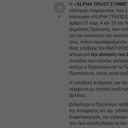
Η «
ALPHA TRUST ΣΥΜΜΕ
επίσημης ενημέρωσης που έλ
επωνυμία «ALPHA ΤΡΑΠΕΖΑ
0
άρθρα 27 παρ. 4 και 16 του Ν
Δημόσιας Πρότασης που υπέβ
για την απόκτηση του συνόλ
τους, έναντι προσφερόμενου 
ίδιος υπέβαλε την 06/07/20
αίτημα για
την άσκηση του 
συνόλου των κοινών, ονομασ
κατέχει ο Προτείνων και τα
Προτείνοντα, όπως αυτά ορίζ
Η υποβολή αιτήματος για τη
σύμφωνα με σχετική ρητή π
Δελτίου.
Ειδικότερα ο Προτείνων αιτήθ
της Απόφασης υπ’ αρ. 1/644/
Κεφαλαιαγοράς, την εξαγορά
που δεν αποδέχθηκαν (ή δεν