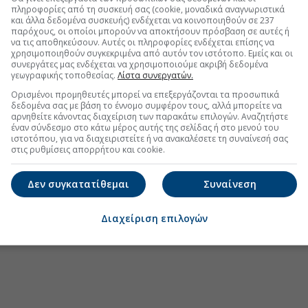
πληροφορίες από τη συσκευή σας (cookie, μοναδικά αναγνωριστικά
και άλλα δεδομένα συσκευής) ενδέχεται να κοινοποιηθούν σε 237
παρόχους, οι οποίοι μπορούν να αποκτήσουν πρόσβαση σε αυτές ή
να τις αποθηκεύσουν. Αυτές οι πληροφορίες ενδέχεται επίσης να
χρησιμοποιηθούν συγκεκριμένα από αυτόν τον ιστότοπο. Εμείς και οι
.gr στο Discover
συνεργάτες μας ενδέχεται να χρησιμοποιούμε ακριβή δεδομένα
γεωγραφικής τοποθεσίας.
Λίστα συνεργατών.
Ορισμένοι προμηθευτές μπορεί να επεξεργάζονται τα προσωπικά
δεδομένα σας με βάση το έννομο συμφέρον τους, αλλά μπορείτε να
αρνηθείτε κάνοντας διαχείριση των παρακάτω επιλογών. Αναζητήστε
έναν σύνδεσμο στο κάτω μέρος αυτής της σελίδας ή στο μενού του
ιστοτόπου, για να διαχειριστείτε ή να ανακαλέσετε τη συναίνεσή σας
στις ρυθμίσεις απορρήτου και cookie.
Δεν συγκατατίθεμαι
Συναίνεση
Διαχείριση επιλογών