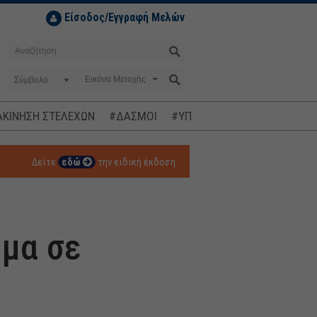
Είσοδος/Εγγραφή Μελών
Σύμβολο
ΚΙΝΗΣΗ ΣΤΕΛΕΧΩΝ
#ΔΑΣΜΟΙ
#ΥΠΟΚΛΟΠΕΣ
#ΠΛΗΘΩΡΙΣΜ
Δείτε
εδώ
την ειδική έκδοση
ημα σε