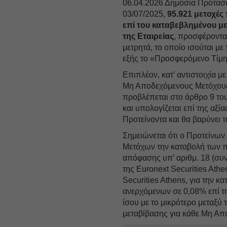
06.04.2026 Δημόσια Πρόταση,
03/07/2025,
95.921 μετοχέ
επί του καταβεβλημένου μ
της Εταιρείας
, προσφέροντα
μετρητά, το οποίο ισούται μ
εξής το «Προσφερόμενο Τίμη
Επιπλέον, κατ’ αντιστοιχία 
Μη Αποδεχόμενους Μετόχους
προβλέπεται στο άρθρο 9 του
και υπολογίζεται επί της αξ
Προτείνοντα και θα βαρύνει
Σημειώνεται ότι ο Προτείνω
Μετόχων την καταβολή των 
απόφασης υπ’ αριθμ. 18 (συν
της Euronext Securities Ath
Securities Athens, για την 
ανερχόμενων σε 0,08% επί τ
ίσου με το μικρότερο μεταξύ 
μεταβίβασης για κάθε Μη Α