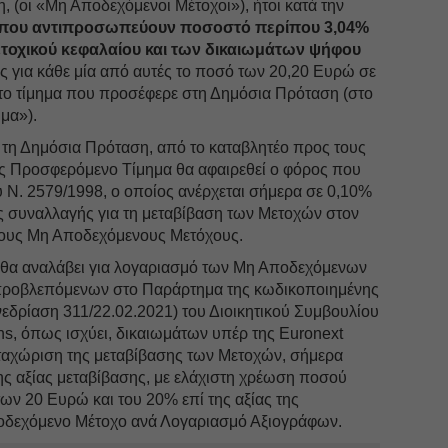
 (οι «Μη Αποδεχόμενοι Μέτοχοι»), ήτοι κατά την
ς που αντιπροσωπεύουν ποσοστό περίπου 3,04%
ετοχικού κεφαλαίου και των δικαιωμάτων ψήφου
ς για κάθε μία από αυτές το ποσό των 20,20 Ευρώ σε
ε το τίμημα που προσέφερε στη Δημόσια Πρόταση (στο
μα»).
με τη Δημόσια Πρόταση, από το καταβλητέο προς τους
 Προσφερόμενο Τίμημα θα αφαιρεθεί ο φόρος που
 Ν. 2579/1998, ο οποίος ανέρχεται σήμερα σε 0,10%
ίας συναλλαγής για τη μεταβίβαση των Μετοχών στον
 τους Μη Αποδεχόμενους Μετόχους.
ν θα αναλάβει για λογαριασμό των Mη Αποδεχόμενων
προβλεπόμενων στο Παράρτημα της κωδικοποιημένης
εδρίαση 311/22.02.2021) του Διοικητικού Συμβουλίου
ens, όπως ισχύει, δικαιωμάτων υπέρ της Euronext
καταχώριση της μεταβίβασης των Μετοχών, σήμερα
ης αξίας μεταβίβασης, με ελάχιστη χρέωση ποσού
των 20 Ευρώ και του 20% επί της αξίας της
ποδεχόμενο Μέτοχο ανά Λογαριασμό Αξιογράφων.