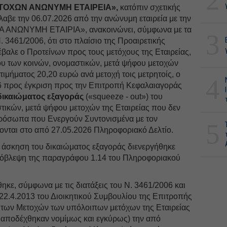
2
ΤΟΧΩΝ ΑΝΩΝΥΜΗ ΕΤΑΙΡΕΙΑ»,
κατόπιν σχετικής
αβε την 06.07.2026 από την ανώνυμη εταιρεία με την
 ΑΝΩΝΥΜΗ ΕΤΑΙΡΙΑ», ανακοινώνει, σύμφωνα με τα
3
. 3461/2006, ότι στο πλαίσιο της Προαιρετικής
αλε ο Προτείνων προς τους μετόχους της Εταιρείας,
ου των κοινών, ονομαστικών, μετά ψήφου μετοχών
τιμήματος 20,20 ευρώ ανά μετοχή τοις μετρητοίς, ο
4
26 προς έγκριση προς την Επιτροπή Κεφαλαιαγοράς
δικαιώματος εξαγοράς
(«squeeze - out») του
τικών, μετά ψήφου μετοχών της Εταιρείας που δεν
 Πρόσωπα που Ενεργούν Συντονισμένα με τον
5
ονται στο από 27.05.2026 Πληροφοριακό Δελτίο.
ν άσκηση του δικαιώματος εξαγοράς διενεργήθηκε
ρόβλεψη της παραγράφου 1.14 του Πληροφοριακού
ηκε, σύμφωνα με τις διατάξεις του Ν. 3461/2006 και
22.4.2013 του Διοικητικού Συμβουλίου της Επιτροπής
 των Μετοχών των υπόλοιπων μετόχων της Εταιρείας
 αποδέχθηκαν νομίμως και εγκύρως) την από