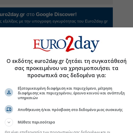
uro2day.gr
στο
Google Discover!
 εξελίξεις με την υπογραφη εγκυρότητας του Euro2day.gr
FOLLOW US
Ακολουθήστε τη σελίδα του
Euro2day.gr
στο
Linkedin
t
Ο εκδότης euro2day.gr ζητάει τη συγκατάθεσή
σας προκειμένου να χρησιμοποιήσει τα
προσωπικά σας δεδομένα για:
Εξατομικευμένη διαφήμιση και περιεχόμενο, μέτρηση
δοτική συμφωνία με την Alpha Bank
διαφήμισης και περιεχομένου, έρευνα κοινού και ανάπτυξη
υπηρεσιών
ράπεζες το πρώτο εξάμηνο
ust Συμμετοχών, εγκρίθηκε το squeeze out από
Αποθήκευση ή/και πρόσβαση στα δεδομένα μιας συσκευής
Μάθετε περισσότερα
άζει με τον ΣΥΡΙΖΑ του 2015-Η ΔΕΗ & οι κινήσεις
πική ΠΑΣΟΚ-ΕΛΑΣ
Θα γίνει επεξεργασία των προσωπικών σας δεδομένων και οι