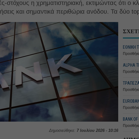
ές-στόχους η χρηματιστηριακή, εκτιμώντας ότι ο κ
ήσεις και σημαντικά περιθώρια ανόδου. Τα δύο top
ΣΧΕΤ
ΕΘΝΙΚΗ 
Προσθήκη
ALPHA Τ
Προσθήκη
ΤΡΑΠΕΖΑ 
Προσθήκη
EUROBAN
Προσθήκη
BANK OF 
Προσθήκη
Δημοσιεύθηκε:
7 Ιουλίου 2026 - 10:16