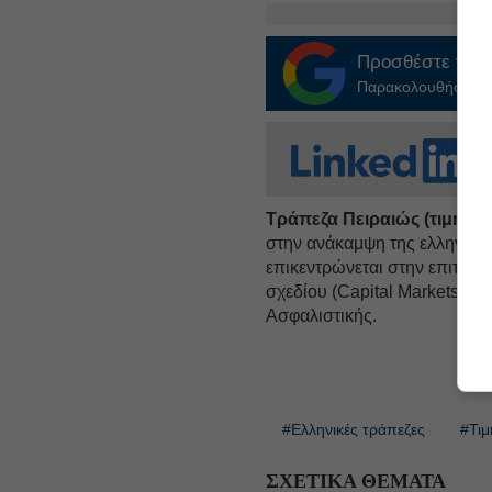
Προσθέστε το
E
Παρακολουθήστε τις
Τράπεζα Πειραιώς (τιμή-στ
στην ανάκαμψη της ελληνικής
επικεντρώνεται στην επιτυχή
σχεδίου (Capital Markets Da
Ασφαλιστικής.
#Ελληνικές τράπεζες
#Τιμ
ΣΧΕΤΙΚΑ ΘΕΜΑΤΑ