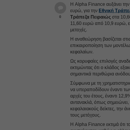
Η Alpha Finance αυξάνει την
ευρώ, για την
Εθνική Τράπε
Τράπεζα Πειραιώς
στα 10,6
0
11,60 ευρώ από 10,9 ευρώ, 
μετοχές.
Η αναθεώρηση βασίζεται στις
επικαιροποίηση των μοντέλω
κεφαλαίων.
Ως κορυφαίες επιλογές αναδε
εκτιμώντας ότι ο κλάδος εξα
σημαντικά περιθώρια ανόδου
Σύμφωνα με τη χρηματιστηρια
να υπεραποδίδουν έναντι τ
αρχές του έτους, έναντι 12,9
αντανακλά, όπως σημειώνει, 
κεφαλαιακούς δείκτες, την άν
τους μετόχους.
Η Alpha Finance εκτιμά ότι 