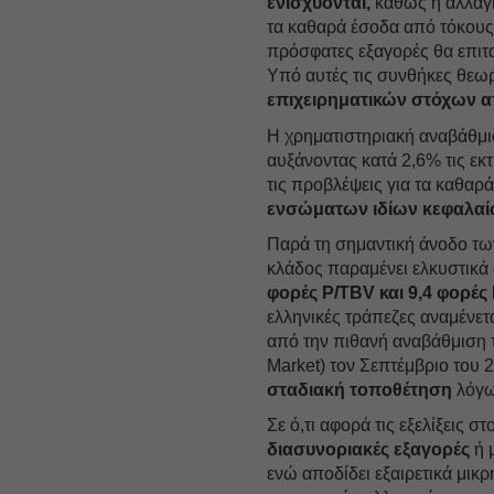
ενισχύονται,
καθώς η αλλαγή 
τα καθαρά έσοδα από τόκους 
πρόσφατες εξαγορές θα επιτ
Υπό αυτές τις συνθήκες θεω
επιχειρηματικών στόχων απ
Η χρηματιστηριακή αναβάθμισ
αυξάνοντας κατά 2,6% τις εκ
τις προβλέψεις για τα καθα
ενσώματων ιδίων κεφαλαί
Παρά τη σημαντική άνοδο των
κλάδος παραμένει ελκυστικά
φορές P/TBV και 9,4 φορές
ελληνικές τράπεζες αναμένε
από την πιθανή αναβάθμιση 
Market) τον Σεπτέμβριο του 
σταδιακή τοποθέτηση
λόγω
Σε ό,τι αφορά τις εξελίξεις 
διασυνοριακές εξαγορές
ή 
ενώ αποδίδει εξαιρετικά μικ