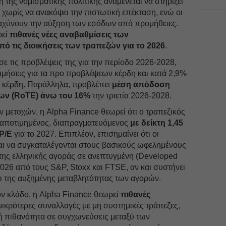
της νομισματικής πολιτικής αναμένεται να στηρίξει
χωρίς να ανακόψει την πιστωτική επέκταση, ενώ οι
αχύνουν την αύξηση των εσόδων από προμήθειες.
ρεί
πιθανές νέες αναβαθμίσεις των
ό τις διοικήσεις των τραπεζών για το 2026
.
ε τις προβλέψεις της για την περίοδο 2026-2028,
τιμήσεις για τα προ προβλέψεων κέρδη και κατά 2,9%
ρά κέρδη. Παράλληλα, προβλέπει
μέση απόδοση
ων (RoTE) άνω του 16%
την τριετία 2026-2028.
 μετοχών, η Alpha Finance θεωρεί ότι ο τραπεζικός
 αποτιμημένος, διαπραγματευόμενος
με δείκτη 1,45
 P/E
για το 2027. Επιπλέον, επισημαίνει ότι οι
ται να συγκαταλέγονται στους βασικούς ωφελημένους
της ελληνικής αγοράς σε ανεπτυγμένη (Developed
2026 από τους S&P, Stoxx και FTSE, αν και συστήνει
 της αυξημένης μεταβλητότητας των αγορών.
στον κλάδο, η Alpha Finance θεωρεί
πιθανές
μικρότερες συναλλαγές με μη συστημικές τράπεζες,
ρή πιθανότητα σε συγχωνεύσεις μεταξύ των