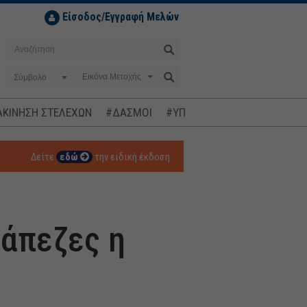
Είσοδος/Εγγραφή Μελών
Σύμβολο
ΚΙΝΗΣΗ ΣΤΕΛΕΧΩΝ
#ΔΑΣΜΟΙ
#ΥΠΟΚΛΟΠΕΣ
#ΠΛΗΘΩΡΙΣΜ
Δείτε
εδώ
την ειδική έκδοση
ράπεζες η