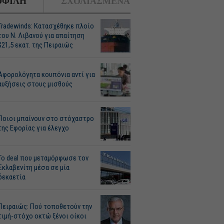
ΦΙΛΗ
ΣΧΟΛΙΑΣΜΕΝΑ
Tradewinds: Κατασχέθηκε πλοίο
του Ν. Λιβανού για απαίτηση
$21,5 εκατ. της Πειραιώς
Αφορολόγητα κουπόνια αντί για
αυξήσεις στους μισθούς
Ποιοι μπαίνουν στο στόχαστρο
της Εφορίας για έλεγχο
Το deal που μεταμόρφωσε τον
Σκλαβενίτη μέσα σε μία
δεκαετία
Πειραιώς: Πού τοποθετούν την
τιμή-στόχο οκτώ ξένοι οίκοι