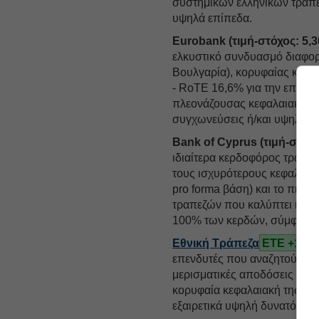
συστημικών ελληνικών τραπε
υψηλά επίπεδα.
Eurobank (τιμή-στόχος: 5,
ελκυστικό συνδυασμό διαφο
Βουλγαρία), κορυφαίας κερ
- RoTE 16,6% για την επόμενη
πλεονάζουσας κεφαλαιακής ισ
συγχωνεύσεις ή/και υψηλότε
Bank of Cyprus (τιμή-στόχο
ιδιαίτερα κερδοφόρος τραπεζ
τους ισχυρότερους κεφαλαιακ
pro forma βάση) και το πιο 
τραπεζών που καλύπτει η Mor
100% των κερδών, σύμφωνα με
Εθνική Τράπεζα
ΕΤΕ +1,0
επενδυτές που αναζητούν μι
μερισματικές αποδόσεις και 
κορυφαία κεφαλαιακή της θέ
εξαιρετικά υψηλή δυνατότητα