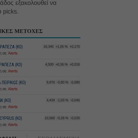
λάδος εξακολουθεί να
 picks.
ΙΚΕΣ ΜΕΤΟΧΕΣ
ΤΡΑΠΕΖΑ (KO)
16,340
+1,05 %
+0,170
 σε:
Alerts
ΡΑΠΕΖΑ (ΚΟ)
4,500
+0,36 %
+0,016
 σε:
Alerts
ΠΕΙΡΑΙΩΣ (ΚΟ)
9,970
-0,80 %
-0,080
 σε:
Alerts
K (ΚΟ)
4,434
-1,03 %
-0,046
 σε:
Alerts
CYPRUS (ΚΟ)
10,560
-0,28 %
-0,030
 σε:
Alerts