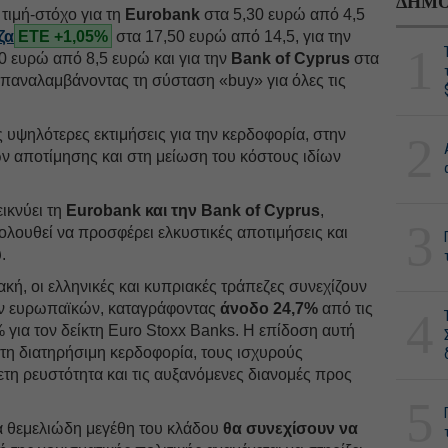
ΔΗΜΟ
 τιμή-στόχο για τη
Eurobank
στα 5,30 ευρώ από 4,5
ζα
ΕΤΕ +1,05%
στα 17,50 ευρώ από 14,5, για την
1
0 ευρώ από 8,5 ευρώ και για την
Bank of Cyprus
στα
επαναλαμβάνοντας τη σύσταση «buy» για όλες τις
 υψηλότερες εκτιμήσεις για την κερδοφορία, στην
2
ν αποτίμησης και στη μείωση του κόστους ιδίων
ικνύει τη
Eurobank και την Bank of Cyprus
,
3
κολουθεί να προσφέρει ελκυστικές αποτιμήσεις και
.
κή, οι ελληνικές και κυπριακές τράπεζες συνεχίζουν
ων ευρωπαϊκών, καταγράφοντας
άνοδο 24,7%
από τις
4
% για τον δείκτη Euro Stoxx Banks. Η επίδοση αυτή
τη διατηρήσιμη κερδοφορία, τους ισχυρούς
ετη ρευστότητα και τις αυξανόμενες διανομές προς
5
τα θεμελιώδη μεγέθη του κλάδου
θα συνεχίσουν να