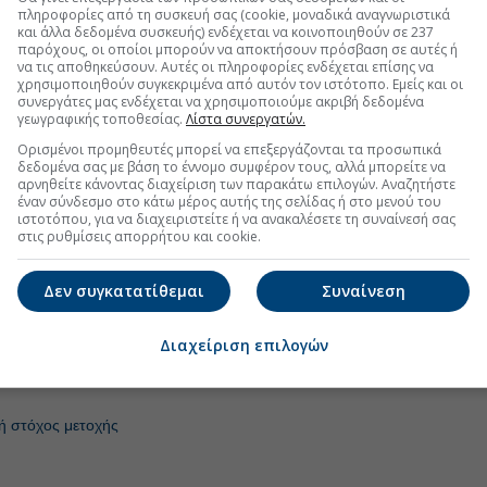
πληροφορίες από τη συσκευή σας (cookie, μοναδικά αναγνωριστικά
και άλλα δεδομένα συσκευής) ενδέχεται να κοινοποιηθούν σε 237
παρόχους, οι οποίοι μπορούν να αποκτήσουν πρόσβαση σε αυτές ή
uro2day.gr
στο
Google Discover!
να τις αποθηκεύσουν. Αυτές οι πληροφορίες ενδέχεται επίσης να
χρησιμοποιηθούν συγκεκριμένα από αυτόν τον ιστότοπο. Εμείς και οι
 εξελίξεις με την υπογραφη εγκυρότητας του Euro2day.gr
συνεργάτες μας ενδέχεται να χρησιμοποιούμε ακριβή δεδομένα
γεωγραφικής τοποθεσίας.
Λίστα συνεργατών.
FOLLOW US
Ορισμένοι προμηθευτές μπορεί να επεξεργάζονται τα προσωπικά
δεδομένα σας με βάση το έννομο συμφέρον τους, αλλά μπορείτε να
Ακολουθήστε τη σελίδα του
Euro2day.gr
στο
Linkedin
αρνηθείτε κάνοντας διαχείριση των παρακάτω επιλογών. Αναζητήστε
έναν σύνδεσμο στο κάτω μέρος αυτής της σελίδας ή στο μενού του
όχος: 10,60 ευρώ):
Προσφέρει τη μεγαλύτερη έκθεση
ιστοτόπου, για να διαχειριστείτε ή να ανακαλέσετε τη συναίνεσή σας
στις ρυθμίσεις απορρήτου και cookie.
 οικονομίας. Πλέον, το επενδυτικό ενδιαφέρον
 υλοποίηση των στόχων του επιχειρηματικού της
y) και στην ομαλή ενσωμάτωση της Εθνικής
Δεν συγκατατίθεμαι
Συναίνεση
Διαχείριση επιλογών
ή στόχος μετοχής