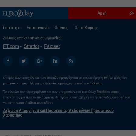
Αρχή
Ταυτότητα
Επικοινωνία
Sitemap
Οροι Χρήσης
Διεθνείς αποκλειστικές συνεργασίες:
FT.com
Stratfor
Factset
Οι τιμές των μετοχών και των δεικτών εμφανίζονται με καθυστέρηση 15’. Οι τιμές των
μετοχών και των ελληνικών δεικτών προέρχονται από την
InBroker
Το σύνολο του περιεχομένου και των υπηρεσιών του euro2day διατίθεται στους
επισκέπτες για προσωπική χρήση. Απαγορεύεται η χρήση και η επαναδημοσίευσή του
χωρίς τη γραπτή άδεια του εκδότη.
Δήλωση Απορρήτου και Προστασίας Δεδομένων Προσωπικού
Χαρακτήρα