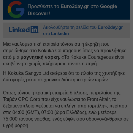
Προσθέστε το
Euro2day.gr
στο
Google
Discover!
Ακολουθήστε τη σελίδα του
Euro2day.gr
στο
Linkedin
Μια ναυλομεσιτική εταιρεία τόνισε ότι η έκρηξη που
σημειώθηκε στο Κοkuka Courageous ίσως να προκλήθηκε
από μια
μαγνητική νάρκη.
«Το Κοkuka Courageous είναι
ακυβέρνητο χωρίς πλήρωμα», τόνισε η πηγή.
Η Kokuka Sangyo Ltd ανέφερε ότι το πλοίο της χτυπήθηκε
δύο φορές μέσα σε χρονικό διάστημα τριών ωρών.
Όπως τόνισε η κρατική εταιρεία διύλισης πετρελαίου της
Ταϊβάν CPC Corp που είχε ναυλώσει το Front Altair, το
δεξαμενόπλοιο «φέρεται να επλήγη από τορπίλη», περίπου
στις 04:00 (GMT), 07:00 (ώρα Ελλάδας), ενώ μετέφερε
75.000 τόνους νάφθας, ενός εύφλεκτου υδρογονάνθρακα σε
υγρή μορφή