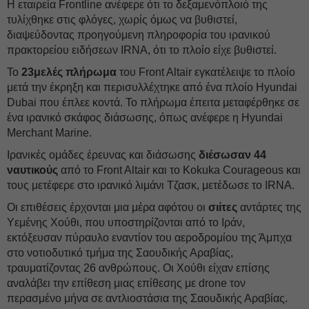
Η εταιρεία Frontline ανέφερε ότι το δεξαμενόπλοιό της
τυλίχθηκε στις φλόγες, χωρίς όμως να βυθιστεί,
διαψεύδοντας προηγούμενη πληροφορία του ιρανικού
πρακτορείου ειδήσεων IRNA, ότι το πλοίο είχε βυθιστεί.
Το
23μελές πλήρωμα
του Front Altair εγκατέλειψε το πλοίο
μετά την έκρηξη και περισυλλέχτηκε από ένα πλοίο Hyundai
Dubai που έπλεε κοντά. Το πλήρωμα έπειτα μεταφέρθηκε σε
ένα ιρανικό σκάφος διάσωσης, όπως ανέφερε η Hyundai
Merchant Marine.
Ιρανικές ομάδες έρευνας και διάσωσης
διέσωσαν 44
ναυτικούς
από το Front Altair και το Kokuka Courageous και
τους μετέφερε στο ιρανικό λιμάνι Τζασκ, μετέδωσε το IRNA.
Οι επιθέσεις έρχονται μια μέρα αφότου οι
σιίτες
αντάρτες της
Υεμένης Χούθι, που υποστηρίζονται από το Ιράν,
εκτόξευσαν πύραυλο εναντίον του αεροδρομίου της Άμπχα
στο νοτιοδυτικό τμήμα της Σαουδικής Αραβίας,
τραυματίζοντας 26 ανθρώπους. Οι Χούθι είχαν επίσης
αναλάβει την επίθεση μιας επίθεσης με drone τον
περασμένο μήνα σε αντλιοστάσια της Σαουδικής Αραβίας.