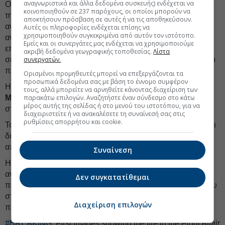
αναγνωριστικά και άλλα δεδομένα συσκευής) ενδέχεται να
Ο
Γερμανός υπουργός Εξωτερικών
Χάικο Μας εξέφρασε
κοινοποιηθούν σε 237 παρόχους, οι οποίοι μπορούν να
την ανησυχία του για τις επιθέσεις, τονίζοντας ότι «οι
αποκτήσουν πρόσβαση σε αυτές ή να τις αποθηκεύσουν.
αναφορές που έχουμε λάβει… είναι εξαιρετικά
Αυτές οι πληροφορίες ενδέχεται επίσης να
χρησιμοποιηθούν συγκεκριμένα από αυτόν τον ιστότοπο.
ανησυχητικές». «Μια κλιμάκωση της κατάστασης είναι
Εμείς και οι συνεργάτες μας ενδέχεται να χρησιμοποιούμε
επικίνδυνη, αυτά είναι γεγονότα που μπορεί να οδηγήσουν
ακριβή δεδομένα γεωγραφικής τοποθεσίας.
Λίστα
σε κλιμάκωση», δήλωσε ο Μαας, που μόλις επέστρεψε από
συνεργατών.
περιοδεία του στο Ιράν και άλλες χώρες στην περιοχή.
Ορισμένοι προμηθευτές μπορεί να επεξεργάζονται τα
προσωπικά δεδομένα σας με βάση το έννομο συμφέρον
Η επικεφαλής της ευρωπαϊκής διπλωματίας
Φεντερίκα
τους, αλλά μπορείτε να αρνηθείτε κάνοντας διαχείριση των
Μογκερίνι
παρακάτω επιλογών. Αναζητήστε έναν σύνδεσμο στο κάτω
ζήτησε να αποφευχθούν όλες «οι προκλήσεις»
μέρος αυτής της σελίδας ή στο μενού του ιστοτόπου, για να
στην περιοχή.
διαχειριστείτε ή να ανακαλέσετε τη συναίνεσή σας στις
ρυθμίσεις απορρήτου και cookie.
Το Ομάν και τα Ηνωμένα Αραβικά Εμιράτα, που έχουν και οι
δύο ακτογραμμές κατά μήκος του Κόλπου του Ομάν, δεν
απάντησαν άμεσα για να σχολιάσουν το συμβάν.
Συναίνεση
Η Σαουδική Αραβία και τα Ηνωμένα Αραβικά Εμιράτα --
αντίπαλοί του Ιράν στην περιοχή-- έχουν δηλώσει στο
Δεν συγκατατίθεμαι
παρελθόν ότι επιθέσεις σε περιουσιακά στοιχεία πετρελαίου
στον Κόλπο θέτουν σε κίνδυνο τον παγκόσμιο εφοδιασμό
Διαχείριση επιλογών
πετρελαίου και την περιφερειακή ασφάλεια.
#BREAKING
: First images showing the fire in the Front Altair