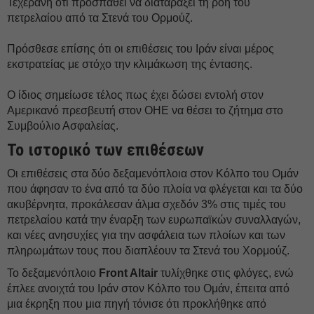
Τεχεράνη ότι προσπαθεί να διαταράξει τη ροή του
πετρελαίου από τα Στενά του Ορμούζ.
Πρόσθεσε επίσης ότι οι επιθέσεις του Ιράν είναι μέρος
εκστρατείας με στόχο την κλιμάκωση της έντασης.
Ο ίδιος σημείωσε τέλος πως έχει δώσει εντολή στον
Αμερικανό πρεσβευτή στον ΟΗΕ να θέσει το ζήτημα στο
Συμβούλιο Ασφαλείας.
Το ιστορικό των επιθέσεων
Οι επιθέσεις στα δύο δεξαμενόπλοια στον Κόλπο του Ομάν
που άφησαν το ένα από τα δύο πλοία να φλέγεται και τα δύο
ακυβέρνητα, προκάλεσαν άλμα σχεδόν 3% στις τιμές του
πετρελαίου κατά την έναρξη των ευρωπαϊκών συναλλαγών,
και νέες ανησυχίες για την ασφάλεια των πλοίων και των
πληρωμάτων τους που διαπλέουν τα Στενά του Χορμούζ.
Το δεξαμενόπλοιο
Front Altair
τυλίχθηκε στις φλόγες, ενώ
έπλεε ανοιχτά του Ιράν στον Κόλπο του Ομάν, έπειτα από
μια έκρηξη που μια πηγή τόνισε ότι προκλήθηκε από