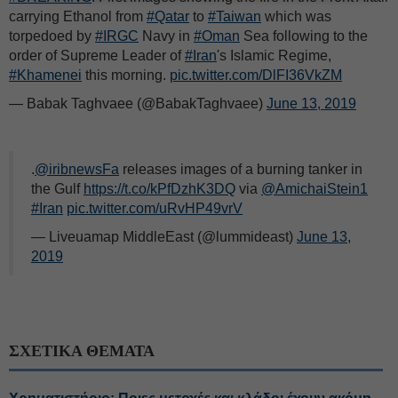
carrying Ethanol from
#Qatar
to
#Taiwan
which was
torpedoed by
#IRGC
Navy in
#Oman
Sea following to the
order of Supreme Leader of
#Iran
's Islamic Regime,
#Khamenei
this morning.
pic.twitter.com/DlFI36VkZM
— Babak Taghvaee (@BabakTaghvaee)
June 13, 2019
.
@iribnewsFa
releases images of a burning tanker in
the Gulf
https://t.co/kPfDzhK3DQ
via
@AmichaiStein1
#Iran
pic.twitter.com/uRvHP49vrV
— Liveuamap MiddleEast (@lummideast)
June 13,
2019
ΣΧΕΤΙΚΑ ΘΕΜΑΤΑ