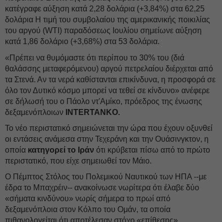
κατέγραφε αύξηση κατά 2,28 δολάρια (+3,84%) στα 62,25
δολάρια Η τιμή του συμβολαίου της αμερικανικής ποικιλίας
του αργού (WTI) παραδόσεως Ιουλίου σημείωνε αύξηση
κατά 1,86 δολάριο (+3,68%) στα 53 δολάρια.
«Πρέπει να θυμόμαστε ότι περίπου το 30% του (διά
θαλάσσης μεταφερόμενου) αργού πετρελαίου διέρχεται από
τα Στενά. Αν τα νερά καθίστανται επικίνδυνα, η προσφορά σε
όλο τον Δυτικό κόσμο μπορεί να τεθεί σε κίνδυνο» ανέφερε
σε δήλωσή του ο Πάολο ντ'Αμίκο, πρόεδρος της ένωσης
δεξαμενόπλοιων
INTERTANKO.
Το νέο περιστατικό σημειώνεται την ώρα που έχουν οξυνθεί
οι εντάσεις ανάμεσα στην Τεχεράνη και την Ουάσινγκτον, η
οποία
κατηγορεί το Ιράν
ότι κρύβεται πίσω από το πρώτο
περιστατικό, που είχε σημειωθεί τον Μάιο.
Ο Πέμπτος Στόλος του Πολεμικού Ναυτικού των ΗΠΑ --με
έδρα το Μπαχρέιν-- ανακοίνωσε νωρίτερα ότι έλαβε δύο
«σήματα κινδύνου» νωρίς σήμερα το πρωί από
δεξαμενόπλοια στον Κόλπο του Ομάν, τα οποία
πιθανολογείται ότι αποτέλεσαν στόχο «επίθεσης»,