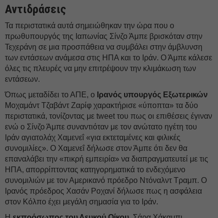
Αντιδράσεις
Τα περιστατικά αυτά σημειώθηκαν την ώρα που ο
πρωθυπουργός της Ιαπωνίας Σίνζο Άμπε βρισκόταν στην
Τεχεράνη σε μια προσπάθεια να συμβάλει στην άμβλυνση
των εντάσεων ανάμεσα στις ΗΠΑ και το Ιράν. Ο Άμπε κάλεσε
όλες τις πλευρές να μην επιτρέψουν την κλιμάκωση των
εντάσεων.
Όπως μεταδίδει το ΑΠΕ, ο
Ιρανός υπουργός Εξωτερικών
Μοχαμάντ Τζαβάντ Ζαρίφ χαρακτήρισε «ύποπτα» τα δύο
περιστατικά, τονίζοντας με tweet του πως οι επιθέσεις έγιναν
ενώ ο Σίνζο Άμπε συναντιόταν με τον ανώτατο ηγέτη του
Ιράν αγιατολάχ Χαμενεΐ «για εκτεταμένες και φιλικές
συνομιλίες». Ο Χαμενεΐ δήλωσε στον Άμπε ότι δεν θα
επαναλάβει την «πικρή εμπειρία» να διαπραγματευτεί με τις
ΗΠΑ, απορρίπτοντας κατηγορηματικά το ενδεχόμενο
συνομιλιών με τον Αμερικανό πρόεδρο Ντόναλντ Τραμπ. Ο
Ιρανός πρόεδρος Χασάν Ροχανί δήλωσε πως η ασφάλεια
στον Κόλπο έχει μεγάλη σημασία για το Ιράν.
Η
εκπρόσωπος του Λευκού Οίκου
, Σάρα Χάκαμπι