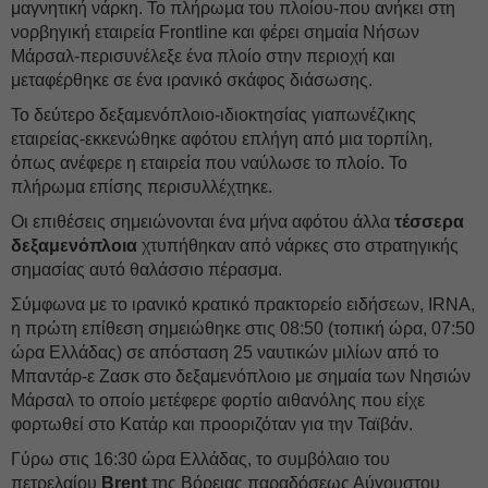
μαγνητική νάρκη. Το πλήρωμα του πλοίου-που ανήκει στη
νορβηγική εταιρεία Frontline και φέρει σημαία Νήσων
Μάρσαλ-περισυνέλεξε ένα πλοίο στην περιοχή και
μεταφέρθηκε σε ένα ιρανικό σκάφος διάσωσης.
Το δεύτερο δεξαμενόπλοιο-ιδιοκτησίας γιαπωνέζικης
εταιρείας-εκκενώθηκε αφότου επλήγη από μια τορπίλη,
όπως ανέφερε η εταιρεία που ναύλωσε το πλοίο. Το
πλήρωμα επίσης περισυλλέχτηκε.
Οι επιθέσεις σημειώνονται ένα μήνα αφότου άλλα
τέσσερα
δεξαμενόπλοια
χτυπήθηκαν από νάρκες στο στρατηγικής
σημασίας αυτό θαλάσσιο πέρασμα.
Σύμφωνα με το ιρανικό κρατικό πρακτορείο ειδήσεων, IRNA,
η πρώτη επίθεση σημειώθηκε στις 08:50 (τοπική ώρα, 07:50
ώρα Ελλάδας) σε απόσταση 25 ναυτικών μιλίων από το
Μπαντάρ-ε Ζασκ στο δεξαμενόπλοιο με σημαία των Νησιών
Μάρσαλ το οποίο μετέφερε φορτίο αιθανόλης που είχε
φορτωθεί στο Κατάρ και προοριζόταν για την Ταϊβάν.
Γύρω στις 16:30 ώρα Ελλάδας, το συμβόλαιο του
πετρελαίου
Brent
της Βόρειας παραδόσεως Αύγουστου