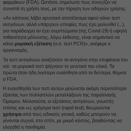
φαρμάκων (FDA). Ωστόσο, σημείωσε πως συνεχίζει να
συνιστά τη χρήση τους, με την τήρηση των οδηγιών χρήσης.
«Αν κάποιος λάβει αρνητικό αποτέλεσμα αφού κάνει τεστ
αντιγόνων, αλλά υπάρχουν υποψίες πως έχει μολυνθεί (...),
για παράδειγμα αν έχει συμπτώματα (της Covid-19) ή υψηλή
πιθανότητα μόλυνσης, λόγω έκθεσης, είναι σημαντικό να
κάνει
μοριακή εξέταση
(σ.σ. τεστ PCR)», ανέφερε ο
οργανισμός.
Τα τεστ αντιγόνων αναζητούν τα αντιγόνα στην επιφάνεια του
ιού· τα μοριακά τεστ ψάχνουν το γενετικό του υλικό. Τα
πρώτα ήταν ήδη λιγότερο ευαίσθητα από τα δεύτερα, θύμισε
ο FDA.
Η ευαισθησία των τεστ αυτών μειώνεται ακόμη περισσότερο
εξαιτίας των πολλαπλών μεταλλάξεων της παραλλαγής
Όμικρον. Μολαταύτα, οι εξετάσεις αντιγόνων, γνωστές
επίσης και ως γρήγορα τεστ (rapid test), θεωρούνται
χρήσιμα
από τους ειδικούς γενικά, καθώς μπορούν να
γίνονται συχνά, στο σπίτι, με μικρό κόστος, βοηθώντας να
ελεγχθεί η πανδημία.