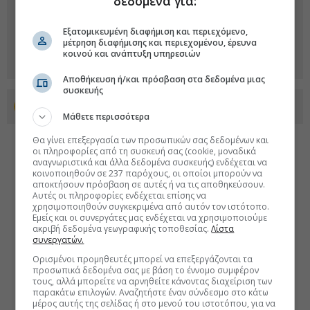
δεδομένα για:
Εξατομικευμένη διαφήμιση και περιεχόμενο,
μέτρηση διαφήμισης και περιεχομένου, έρευνα
κοινού και ανάπτυξη υπηρεσιών
Αποθήκευση ή/και πρόσβαση στα δεδομένα μιας
συσκευής
Προσθέστε το euro2day.gr στο Discover
Μάθετε περισσότερα
Θα γίνει επεξεργασία των προσωπικών σας δεδομένων και
οι πληροφορίες από τη συσκευή σας (cookie, μοναδικά
αναγνωριστικά και άλλα δεδομένα συσκευής) ενδέχεται να
κοινοποιηθούν σε 237 παρόχους, οι οποίοι μπορούν να
αποκτήσουν πρόσβαση σε αυτές ή να τις αποθηκεύσουν.
Αυτές οι πληροφορίες ενδέχεται επίσης να
χρησιμοποιηθούν συγκεκριμένα από αυτόν τον ιστότοπο.
Εμείς και οι συνεργάτες μας ενδέχεται να χρησιμοποιούμε
ακριβή δεδομένα γεωγραφικής τοποθεσίας.
Λίστα
συνεργατών.
Ορισμένοι προμηθευτές μπορεί να επεξεργάζονται τα
προσωπικά δεδομένα σας με βάση το έννομο συμφέρον
τους, αλλά μπορείτε να αρνηθείτε κάνοντας διαχείριση των
παρακάτω επιλογών. Αναζητήστε έναν σύνδεσμο στο κάτω
μέρος αυτής της σελίδας ή στο μενού του ιστοτόπου, για να