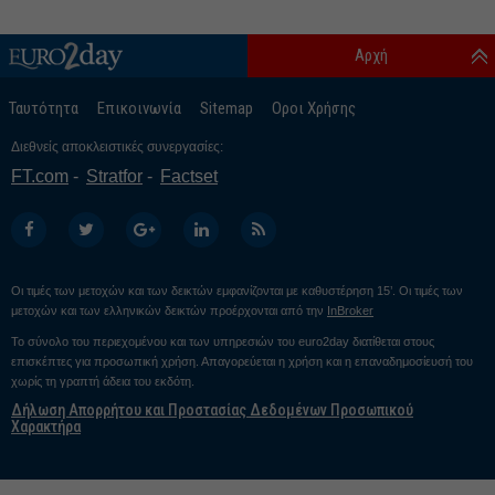
Αρχή
Ταυτότητα
Επικοινωνία
Sitemap
Οροι Χρήσης
Διεθνείς αποκλειστικές συνεργασίες:
FT.com
Stratfor
Factset
Οι τιμές των μετοχών και των δεικτών εμφανίζονται με καθυστέρηση 15’. Οι τιμές των
μετοχών και των ελληνικών δεικτών προέρχονται από την
InBroker
Το σύνολο του περιεχομένου και των υπηρεσιών του euro2day διατίθεται στους
επισκέπτες για προσωπική χρήση. Απαγορεύεται η χρήση και η επαναδημοσίευσή του
χωρίς τη γραπτή άδεια του εκδότη.
Δήλωση Απορρήτου και Προστασίας Δεδομένων Προσωπικού
Χαρακτήρα