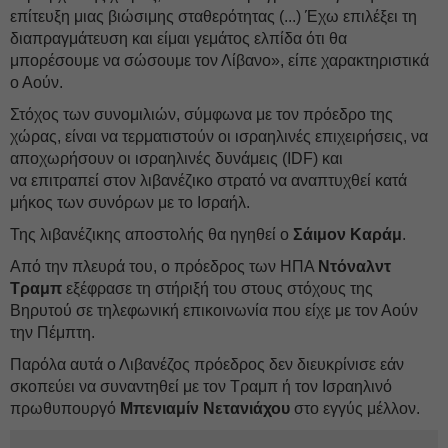
επίτευξη μιας βιώσιμης σταθερότητας (...) Έχω επιλέξει τη
διαπραγμάτευση και είμαι γεμάτος ελπίδα ότι θα
μπορέσουμε να σώσουμε τον Λίβανο», είπε χαρακτηριστικά
ο Αούν.
Στόχος των συνομιλιών, σύμφωνα με τον πρόεδρο της
χώρας, είναι να τερματιστούν οι ισραηλινές επιχειρήσεις, να
αποχωρήσουν οι ισραηλινές δυνάμεις (IDF) και
να επιτραπεί στον λιβανέζικο στρατό να αναπτυχθεί κατά
μήκος των συνόρων με το Ισραήλ.
Της λιβανέζικης αποστολής θα ηγηθεί ο
Σάιμον Καράμ
.
Από την πλευρά του, ο πρόεδρος των ΗΠΑ
Ντόναλντ
Τραμπ
εξέφρασε τη στήριξή του στους στόχους της
Βηρυτού σε τηλεφωνική επικοινωνία που είχε με τον Αούν
την Πέμπτη.
Παρόλα αυτά ο Λιβανέζος πρόεδρος δεν διευκρίνισε εάν
σκοπεύει να συναντηθεί με τον Τραμπ ή τον Ισραηλινό
πρωθυπουργό
Μπενιαμίν Νετανιάχου
στο εγγύς μέλλον.