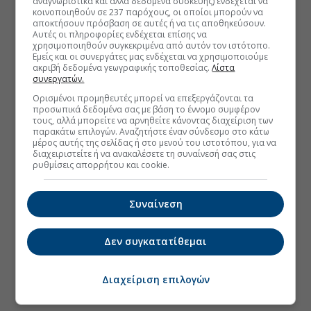
αναγνωριστικά και άλλα δεδομένα συσκευής) ενδέχεται να
κοινοποιηθούν σε 237 παρόχους, οι οποίοι μπορούν να
αποκτήσουν πρόσβαση σε αυτές ή να τις αποθηκεύσουν.
Αυτές οι πληροφορίες ενδέχεται επίσης να
χρησιμοποιηθούν συγκεκριμένα από αυτόν τον ιστότοπο.
Εμείς και οι συνεργάτες μας ενδέχεται να χρησιμοποιούμε
ακριβή δεδομένα γεωγραφικής τοποθεσίας.
Λίστα
συνεργατών.
Ορισμένοι προμηθευτές μπορεί να επεξεργάζονται τα
προσωπικά δεδομένα σας με βάση το έννομο συμφέρον
τους, αλλά μπορείτε να αρνηθείτε κάνοντας διαχείριση των
παρακάτω επιλογών. Αναζητήστε έναν σύνδεσμο στο κάτω
μέρος αυτής της σελίδας ή στο μενού του ιστοτόπου, για να
διαχειριστείτε ή να ανακαλέσετε τη συναίνεσή σας στις
ρυθμίσεις απορρήτου και cookie.
Συναίνεση
Δεν συγκατατίθεμαι
Διαχείριση επιλογών