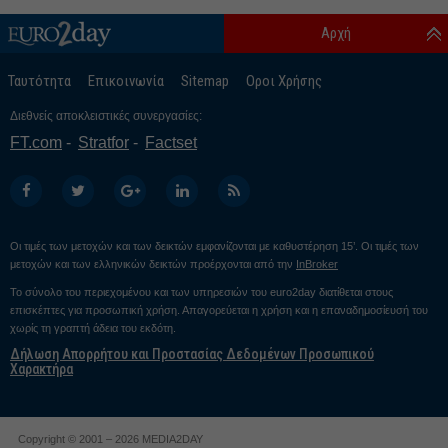
Αρχή
Ταυτότητα
Επικοινωνία
Sitemap
Οροι Χρήσης
Διεθνείς αποκλειστικές συνεργασίες:
FT.com
Stratfor
Factset
Οι τιμές των μετοχών και των δεικτών εμφανίζονται με καθυστέρηση 15’. Οι τιμές των
μετοχών και των ελληνικών δεικτών προέρχονται από την
InBroker
Το σύνολο του περιεχομένου και των υπηρεσιών του euro2day διατίθεται στους
επισκέπτες για προσωπική χρήση. Απαγορεύεται η χρήση και η επαναδημοσίευσή του
χωρίς τη γραπτή άδεια του εκδότη.
Δήλωση Απορρήτου και Προστασίας Δεδομένων Προσωπικού
Χαρακτήρα
Copyright © 2001 – 2026 MEDIA2DAY