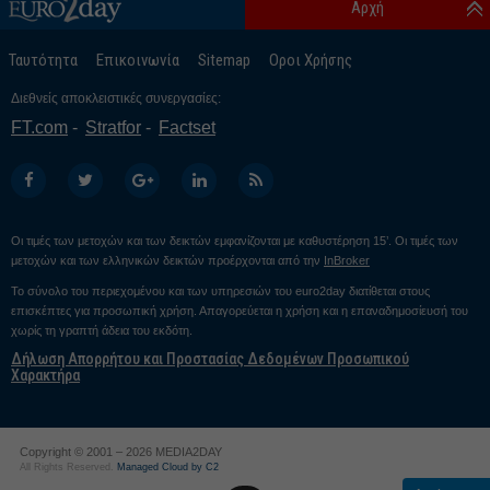
Αρχή
Ταυτότητα
Επικοινωνία
Sitemap
Οροι Χρήσης
Διεθνείς αποκλειστικές συνεργασίες:
FT.com
Stratfor
Factset
Οι τιμές των μετοχών και των δεικτών εμφανίζονται με καθυστέρηση 15’. Οι τιμές των
μετοχών και των ελληνικών δεικτών προέρχονται από την
InBroker
Το σύνολο του περιεχομένου και των υπηρεσιών του euro2day διατίθεται στους
επισκέπτες για προσωπική χρήση. Απαγορεύεται η χρήση και η επαναδημοσίευσή του
χωρίς τη γραπτή άδεια του εκδότη.
Δήλωση Απορρήτου και Προστασίας Δεδομένων Προσωπικού
Χαρακτήρα
Copyright © 2001 – 2026 MEDIA2DAY
All Rights Reserved.
Managed Cloud by C2