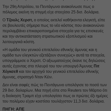
Την 29η Απριλίου, το Πεντάγωνο ανακοίνωσε πως ο
πόλεμος εκείνη τη στιγμή είχε στοιχίσει 25 δισ. δολάρια.
Ο
Τζουλς Χερστ,
ο οποίος εκτελεί καθήκοντα ελεγκτή, είπε
σε βουλευτές σήμερα πως το νέο κόστος που ανακοινώνει
περιλαμβάνει επικαιροποιημένα στοιχεία για τις επισκευές
και την αντικατάσταση στρατιωτικού εξοπλισμού και
λειτουργικά κόστη.
«Η ομάδα του γενικού επιτελείου εθνικής άμυνας και η
ομάδα των ελεγκτών εξετάζουν συνεχώς» αυτά τα στοιχεία,
υπογράμμισε ο Χερστ. Ο αξιωματούχος έκανε τις δηλώσεις
αυτές έχοντας στο πλευρό του τον υπουργό Άμυνας
Πιτ
Χέγκσεθ
και τον αρχηγό του γενικού επιτελείου εθνικής
άμυνας, στρατηγό Νταν Κέιν.
Δεν είναι σαφές πώς το Πεντάγωνο υπολόγισε το ποσό των
29 δισ. δολαρίων. Μια πηγή είπε στο Reuters τον Μάρτιο ότι
η διοίκηση Τραμπ είχε υπολογίσει πως οι πρώτες έξι ημέρες
του πολέμου είχαν κοστίσει τουλάχιστον 11,3 δισ. δολάρια.
ΠΗΓΗ: ΑΠΕ