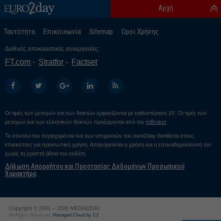
Αρχή
Ταυτότητα
Επικοινωνία
Sitemap
Οροι Χρήσης
Διεθνείς αποκλειστικές συνεργασίες:
FT.com
Stratfor
Factset
Οι τιμές των μετοχών και των δεικτών εμφανίζονται με καθυστέρηση 15’. Οι τιμές των
μετοχών και των ελληνικών δεικτών προέρχονται από την
InBroker
Το σύνολο του περιεχομένου και των υπηρεσιών του euro2day διατίθεται στους
επισκέπτες για προσωπική χρήση. Απαγορεύεται η χρήση και η επαναδημοσίευσή του
χωρίς τη γραπτή άδεια του εκδότη.
Δήλωση Απορρήτου και Προστασίας Δεδομένων Προσωπικού
Χαρακτήρα
Copyright © 2001 – 2026 MEDIA2DAY
All Rights Reserved.
Managed Cloud by C2