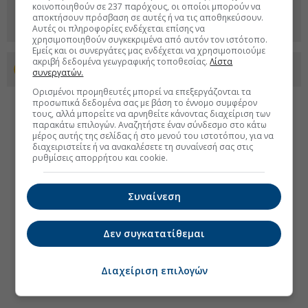
κοινοποιηθούν σε 237 παρόχους, οι οποίοι μπορούν να
αποκτήσουν πρόσβαση σε αυτές ή να τις αποθηκεύσουν.
Αυτές οι πληροφορίες ενδέχεται επίσης να
χρησιμοποιηθούν συγκεκριμένα από αυτόν τον ιστότοπο.
Εμείς και οι συνεργάτες μας ενδέχεται να χρησιμοποιούμε
ακριβή δεδομένα γεωγραφικής τοποθεσίας.
Λίστα
Προσθέστε το euro2day.gr στο Discover
συνεργατών.
Ορισμένοι προμηθευτές μπορεί να επεξεργάζονται τα
προσωπικά δεδομένα σας με βάση το έννομο συμφέρον
τους, αλλά μπορείτε να αρνηθείτε κάνοντας διαχείριση των
παρακάτω επιλογών. Αναζητήστε έναν σύνδεσμο στο κάτω
μέρος αυτής της σελίδας ή στο μενού του ιστοτόπου, για να
διαχειριστείτε ή να ανακαλέσετε τη συναίνεσή σας στις
ρυθμίσεις απορρήτου και cookie.
Συναίνεση
Δεν συγκατατίθεμαι
Διαχείριση επιλογών