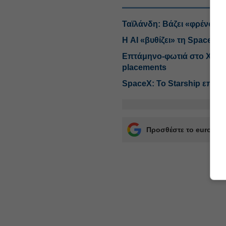
Ταϊλάνδη: Βάζει «φρένο» σ
Η AI «βυθίζει» τη SpaceX,
Επτάμηνο-φωτιά στο ΧΑ με 
placements
SpaceX: Το Starship επιστ
Προσθέστε το euro2day