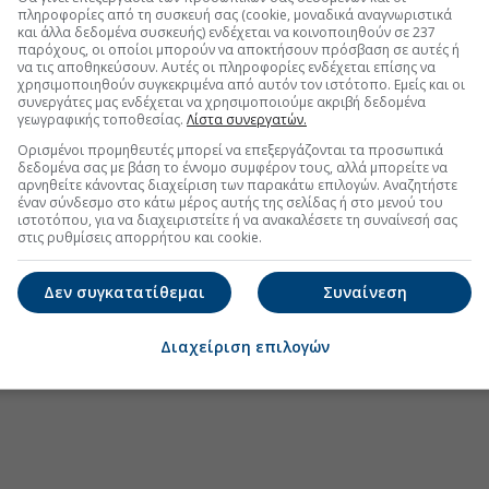
πληροφορίες από τη συσκευή σας (cookie, μοναδικά αναγνωριστικά
και άλλα δεδομένα συσκευής) ενδέχεται να κοινοποιηθούν σε 237
παρόχους, οι οποίοι μπορούν να αποκτήσουν πρόσβαση σε αυτές ή
τη SpaceX για τις δορυφορικές τηλεπικοινωνίες
να τις αποθηκεύσουν. Αυτές οι πληροφορίες ενδέχεται επίσης να
χρησιμοποιηθούν συγκεκριμένα από αυτόν τον ιστότοπο. Εμείς και οι
 πτώση 7% μετά το άλμα στις δαπάνες
συνεργάτες μας ενδέχεται να χρησιμοποιούμε ακριβή δεδομένα
γεωγραφικής τοποθεσίας.
Λίστα συνεργατών.
8,6 δισ. από ΑΜΚ, IPOs, ομόλογα και
Ορισμένοι προμηθευτές μπορεί να επεξεργάζονται τα προσωπικά
δεδομένα σας με βάση το έννομο συμφέρον τους, αλλά μπορείτε να
ρέφει στην εξέδρα εκτόξευσης
αρνηθείτε κάνοντας διαχείριση των παρακάτω επιλογών. Αναζητήστε
έναν σύνδεσμο στο κάτω μέρος αυτής της σελίδας ή στο μενού του
ιστοτόπου, για να διαχειριστείτε ή να ανακαλέσετε τη συναίνεσή σας
στις ρυθμίσεις απορρήτου και cookie.
.gr στο Discover
Δεν συγκατατίθεμαι
Συναίνεση
Διαχείριση επιλογών