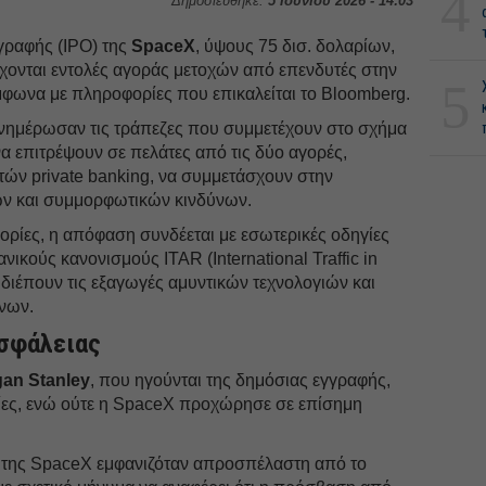
4
Δημοσιεύθηκε:
5 Ιουνίου 2026 - 14:03
γραφής (IPO) της
SpaceX
, ύψους 75 δισ. δολαρίων,
έχονται εντολές αγοράς μετοχών από επενδυτές στην
5
μφωνα με πληροφορίες που επικαλείται το Bloomberg.
ενημέρωσαν τις τράπεζες που συμμετέχουν στο σχήμα
να επιτρέψουν σε πελάτες από τις δύο αγορές,
ν private banking, να συμμετάσχουν στην
ν και συμμορφωτικών κινδύνων.
ορίες, η απόφαση συνδέεται με εσωτερικές οδηγίες
νικούς κανονισμούς ITAR (International Traffic in
ι διέπουν τις εξαγωγές αμυντικών τεχνολογιών και
νων.
ασφάλειας
gan
Stanley
, που ηγούνται της δημόσιας εγγραφής,
ίες, ενώ ούτε η SpaceX προχώρησε σε επίσημη
δα της SpaceX εμφανιζόταν απροσπέλαστη από το