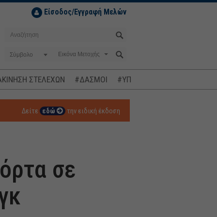
Είσοδος/Εγγραφή Μελών
Σύμβολο
ΚΙΝΗΣΗ ΣΤΕΛΕΧΩΝ
#ΔΑΣΜΟΙ
#ΥΠΟΚΛΟΠΕΣ
#ΠΛΗΘΩΡΙΣΜ
Δείτε
εδώ
την ειδική έκδοση
πόρτα σε
γκ