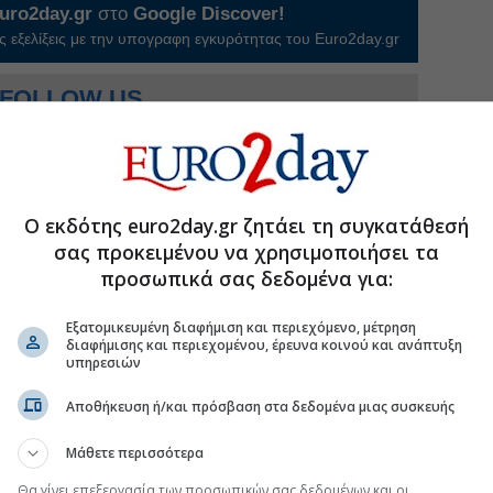
uro2day.gr
στο
Google Discover!
 εξελίξεις με την υπογραφη εγκυρότητας του Euro2day.gr
FOLLOW US
Ακολουθήστε τη σελίδα του
Euro2day.gr
στο
Linkedin
χαν μέσω υπεράκτιων εταιρειών ειδικού σκοπού και
πταν την τελική πηγή των κεφαλαίων, επιτρέποντάς
ρείες τεχνολογίας με υψηλούς ρυθμούς ανάπτυξης
Ο εκδότης euro2day.gr ζητάει τη συγκατάθεσή
υτές.
σας προκειμένου να χρησιμοποιήσει τα
προσωπικά σας δεδομένα για:
αμμίζει τη συνεχιζόμενη τεχνολογική και
μεταξύ Ηνωμένων Πολιτειών και Κίνας, η οποία
ις μεγαλύτερες χρηματιστηριακές συναλλαγές
Εξατομικευμένη διαφήμιση και περιεχόμενο, μέτρηση
διαφήμισης και περιεχομένου, έρευνα κοινού και ανάπτυξη
υπηρεσιών
ση ΗΠΑ-Κίνας
#Space X
#Τεχνολογικές εταιρείες
Αποθήκευση ή/και πρόσβαση στα δεδομένα μιας συσκευής
ο
Μάθετε περισσότερα
Θα γίνει επεξεργασία των προσωπικών σας δεδομένων και οι