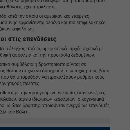
με σχετικό μήνυμα να αναφέρει ότι η πρόσβαση από
ιευθύνσεις έχει αποκλειστεί.
οδο κατά την οποία οι αμερικανικές εταιρείες
ημοσύνης εμφανίζονται ολοένα και πιο επιφυλακτικές
ζικών κεφαλαίων.
οι στις επενδύσεις
θεί ο έλεγχος από τις αμερικανικές αρχές σχετικά με
εθνική ασφάλεια και την προστασία δεδομένων.
ατικά συμβόλαια ή δραστηριοποιούνται σε
ίας θέλουν συχνά να διατηρούν τη μετοχική τους βάση
 που θα μπορούσαν να προκαλέσουν ρυθμιστικούς
ερνητικούς πελάτες.
τίθεση
με την προηγούμενη δεκαετία, όταν κινεζικές
φαλαίων, ταμεία ιδιωτικών κεφαλαίων, οικογενειακά
ροι ιδιώτες δραστηριοποιούνταν ενεργά ως επενδυτές
Σίλικον Βάλεϊ.