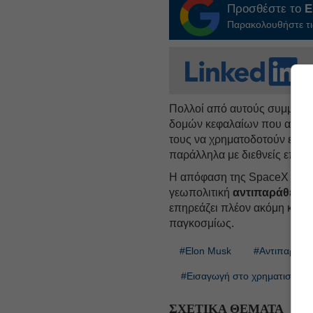
Προσθέστε το
E
Παρακολουθήστε τις
Πολλοί από αυτούς συμμετεί
δομών κεφαλαίων που απέκρυ
τους να χρηματοδοτούν εται
παράλληλα με διεθνείς επενδ
Η απόφαση της SpaceX υπογρ
γεωπολιτική
αντιπαράθεση
επηρεάζει πλέον ακόμη και τ
παγκοσμίως.
#Elon Musk
#Αντιπαράθε
#Εισαγωγή στο χρηματιστήρι
ΣΧΕΤΙΚΑ ΘΕΜΑΤΑ