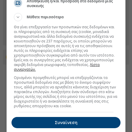
Αποθήκευση ή/και πρόσβαση στα δεδομένα μιας
συσκευής
Μάθετε περισσότερα
Θα γίνει επεξεργασία των προσωπικών σας δεδομένων και
οι πληροφορίες από τη συσκευή σας (cookie, μοναδικά
αναγνωριστικά και άλλα δεδομένα συσκευής) ενδέχεται να
κοινοποιηθούν σε 237 παρόχους, οι οποίοι μπορούν να
αποκτήσουν πρόσβαση σε αυτές ή να τις αποθηκεύσουν.
Αυτές οι πληροφορίες ενδέχεται επίσης να
χρησιμοποιηθούν συγκεκριμένα από αυτόν τον ιστότοπο.
Προσθέστε το euro2day.gr στο Discover
Εμείς και οι συνεργάτες μας ενδέχεται να χρησιμοποιούμε
ακριβή δεδομένα γεωγραφικής τοποθεσίας.
Λίστα
συνεργατών.
Ορισμένοι προμηθευτές μπορεί να επεξεργάζονται τα
προσωπικά δεδομένα σας με βάση το έννομο συμφέρον
τους, αλλά μπορείτε να αρνηθείτε κάνοντας διαχείριση των
παρακάτω επιλογών. Αναζητήστε έναν σύνδεσμο στο κάτω
μέρος αυτής της σελίδας ή στο μενού του ιστοτόπου, για να
διαχειριστείτε ή να ανακαλέσετε τη συναίνεσή σας στις
ρυθμίσεις απορρήτου και cookie.
Συναίνεση