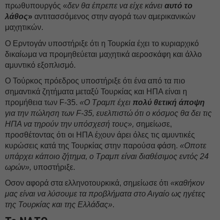
πρωθυπουργός «
δεν θα έπρεπε να είχε κάνει
αυτό το
λάθος
»
αντιτασσόμενος στην αγορά των αμερικανικών
μαχητικών.
Ο Ερντογάν υποστήριξε ότι η Τουρκία έχει το κυριαρχικό
δικαίωμα να προμηθεύεται μαχητικά αεροσκάφη και άλλο
αμυντικό εξοπλισμό.
Ο Τούρκος πρόεδρος υποστήριξε ότι ένα από τα πιο
σημαντικά ζητήματα μεταξύ Τουρκίας και ΗΠΑ είναι η
προμήθεια των F-35.
«Ο Τραμπ έχει
πολύ θετική άποψη
για την πώληση των F-35, ευελπιστώ ότι ο κόσμος θα δει τις
ΗΠΑ να τηρούν την υπόσχεσή τους»,
σημείωσε,
προσθέτοντας ότι οι ΗΠΑ έχουν άρει όλες τις αμυντικές
κυρώσεις κατά της Τουρκίας στην παρούσα φάση.
«Οποτε
υπάρχει κάποιο ζήτημα, ο Τραμπ είναι διαθέσιμος εντός 24
ωρών»,
υποστήριξε.
Οσον αφορά στα ελληνοτουρκικά, σημείωσε ότι
«καθήκον
μας είναι να λύσουμε τα προβλήματα στο Αιγαίο ως ηγέτες
της Τουρκίας και της Ελλάδας»
.