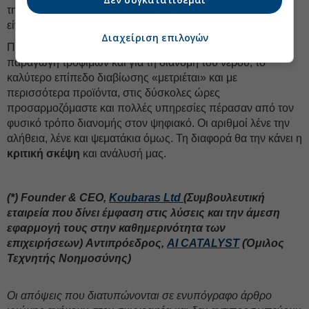
την ενέργεια υψηλής αξίας θέμα. Η αλήθεια, όπως πάντα,
είναι περισσότερο
πολύπλοκη
.
Διαχείριση επιλογών
Παντού χρειάζεται ενέργεια, προφανώς και για την
παραγωγή τροφίμων και για τη διανομή του νερού, το
καλύτερο επίπεδο διαβίωσης «μετριέται» και με
περισσότερα προϊόντα, στις δύσκολες ώρες
προσαρμοζόμαστε και πολλές υπηρεσίες πέρασαν από τον
φυσικό τρόπο διανομής στον ψηφιακό. Οι αριθμοί λένε την
αλήθεια, λένε και ψεματάκια όμως. Τη διαφορά θα την κάνει η
κριτική σκέψη
και ανάλυσή μας.
(*) Founder & CEO,
Koubaras Ltd
(Συμβουλευτική
εταιρεία που δίνει έμφαση στις λύσεις και την άμεση
εφαρμογή τους στην καθημερινότητα των
επιχειρήσεων) Αντιπρόεδρος,
AI CATALYST
(Όμιλος
Τεχνητής Νοημοσύνης)
Oι απόψεις που διατυπώνονται σε ενυπόγραφο άρθρο