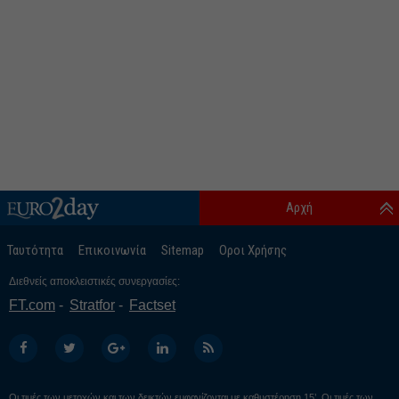
Αρχή
Ταυτότητα
Επικοινωνία
Sitemap
Οροι Χρήσης
Διεθνείς αποκλειστικές συνεργασίες:
FT.com
Stratfor
Factset
Οι τιμές των μετοχών και των δεικτών εμφανίζονται με καθυστέρηση 15’. Οι τιμές των