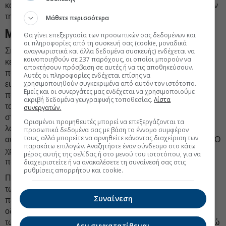
και τις σύγχρονες ανακαλύψεις, όμως συνεχίζουν να κάνουν
την ίδια δουλειά.
Μάθετε περισσότερα
Μερικές τελικές σκέψεις
Θα γίνει επεξεργασία των προσωπικών σας δεδομένων και
οι πληροφορίες από τη συσκευή σας (cookie, μοναδικά
Σημειώστε ένα ποσοστό:
82%.
Τόσο είναι το ποσοστό της
αναγνωριστικά και άλλα δεδομένα συσκευής) ενδέχεται να
κοινοποιηθούν σε 237 παρόχους, οι οποίοι μπορούν να
κεφαλαιοποίησης μεταξύ των δέκα μεγαλύτερων εταιρειών
αποκτήσουν πρόσβαση σε αυτές ή να τις αποθηκεύσουν.
που ανήκει αθροιστικά σε εταιρείες τεχνολογίας με την
Αυτές οι πληροφορίες ενδέχεται επίσης να
χρησιμοποιηθούν συγκεκριμένα από αυτόν τον ιστότοπο.
ευρύτερη έννοια. Στο σύνολο του πλανήτη, το αντίστοιχο
Εμείς και οι συνεργάτες μας ενδέχεται να χρησιμοποιούμε
ποσοστό είναι 23%. Μήπως έχουμε υπερεκτιμήσει την αξία
ακριβή δεδομένα γεωγραφικής τοποθεσίας.
Λίστα
τους; Μήπως θεωρούμε ότι αυτή η κατάσταση θα είναι
συνεργατών.
σταθερή για πάντα (σφάλμα της δεδομένης κατάστασης) ή
Ορισμένοι προμηθευτές μπορεί να επεξεργάζονται τα
λόγω της απόκτησης προϊόντων, μετοχών και ομολόγων
προσωπικά δεδομένα σας με βάση το έννομο συμφέρον
τους, αλλά μπορείτε να αρνηθείτε κάνοντας διαχείριση των
αυτών των εταιρειών πιστεύουμε πως αξίζουν παραπάνω; Ο
παρακάτω επιλογών. Αναζητήστε έναν σύνδεσμο στο κάτω
χρόνος θα δείξει. Αυτό που μας έδειξε το παρελθόν είναι
μέρος αυτής της σελίδας ή στο μενού του ιστοτόπου, για να
πως δεν υπάρχει σταθερότητα για μεγάλα διαστήματα.
διαχειριστείτε ή να ανακαλέσετε τη συναίνεσή σας στις
ρυθμίσεις απορρήτου και cookie.
Πως οι μεγάλες κοινωνικές τάσεις απεικονίζονται στις αξίες
των παγκόσμιων αγορών. Πως η ύφεση μας κάνει
Συναίνεση
περισσότερο συντηρητικούς και η άνοδος των αξιών μάς
οδηγεί στην κατανάλωση. Πως σαράντα και πλέον χρόνια
τώρα, ο κόσμος θεωρεί την τροφή και το νερό δεδομένα, ενώ
Δεν συγκατατίθεμαι