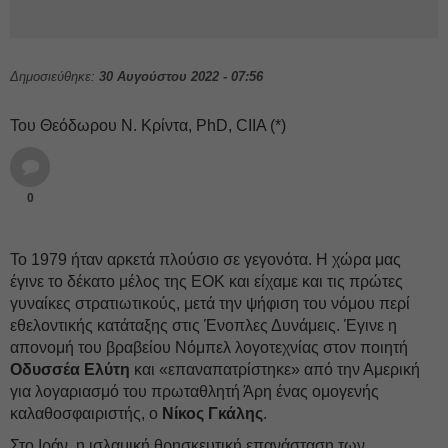
Δημοσιεύθηκε:
30 Αυγούστου 2022 - 07:56
Του Θεόδωρου Ν. Κρίντα, PhD, CIIA (*)
0
Το 1979 ήταν αρκετά πλούσιο σε γεγονότα. Η χώρα μας
έγινε το δέκατο μέλος της ΕΟΚ και είχαμε και τις πρώτες
γυναίκες στρατιωτικούς, μετά την ψήφιση του νόμου περί
εθελοντικής κατάταξης στις Ένοπλες Δυνάμεις. Έγινε η
απονομή του βραβείου Νόμπελ λογοτεχνίας στον ποιητή
Οδυσσέα Ελύτη
και «επαναπατρίστηκε» από την Αμερική
για λογαριασμό του πρωταθλητή Άρη ένας ομογενής
καλαθοσφαιριστής, ο
Νίκος Γκάλης
.
Στο Ιράν, η ισλαμική θρησκευτική επανάσταση των