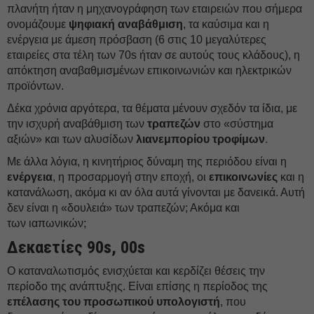
πλανήτη ήταν η μηχανογράφηση των εταιρειών που σήμερα
ονομάζουμε
ψηφιακή αναβάθμιση
, τα καύσιμα και η
ενέργεια με άμεση πρόσβαση (6 στις 10 μεγαλύτερες
εταιρείες στα τέλη των 70s ήταν σε αυτούς τους κλάδους), η
απόκτηση αναβαθμισμένων επικοινωνιών και ηλεκτρικών
προϊόντων.
Δέκα χρόνια αργότερα, τα θέματα μένουν σχεδόν τα ίδια, με
την ισχυρή αναβάθμιση των
τραπεζών
στο «σύστημα
αξιών» και των αλυσίδων
λιανεμπορίου τροφίμων
.
Με άλλα λόγια, η κινητήριος δύναμη της περιόδου είναι η
ενέργεια
, η προσαρμογή στην εποχή, οι
επικοινωνίες
και η
κατανάλωση, ακόμα κι αν όλα αυτά γίνονται με δανεικά. Αυτή
δεν είναι η «δουλειά» των τραπεζών; Ακόμα και
των ιαπωνικών;
Δεκαετίες 90s, 00s
Ο καταναλωτισμός ενισχύεται και κερδίζει θέσεις την
περίοδο της ανάπτυξης. Είναι επίσης η περίοδος της
επέλασης του προσωπικού υπολογιστή
, που