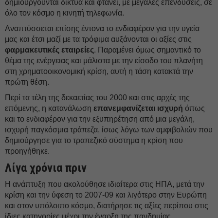
δημιουργούνται δίκτυα και φτάνει, με μεγάλες επενδύσεις, σε
όλο τον κόσμο η κινητή τηλεφωνία.
Αναπτύσσεται επίσης έντονα το ενδιαφέρον για την υγεία
μας και έτσι μαζί με τα τρόφιμα αυξάνονται οι αξίες στις
φαρμακευτικές εταιρείες
. Παραμένει όμως σημαντικό το
θέμα της ενέργειας και μάλιστα με την είσοδο του πλανήτη
στη χρηματοοικονομική κρίση, αυτή η τάση κατακτά την
πρώτη θέση.
Περί τα τέλη της δεκαετίας του 2000 και στις αρχές της
επόμενης, η κατανάλωση
επανεμφανίζεται
ισχυρή
όπως
και το ενδιαφέρον για την εξυπηρέτηση από μια μεγάλη,
ισχυρή παγκόσμια τράπεζα, ίσως λόγω των αμφιβολιών που
δημιούργησε για το τραπεζικό σύστημα η κρίση που
προηγήθηκε.
Λίγα χρόνια πριν
Η ανάπτυξη που ακολούθησε ιδιαίτερα στις ΗΠΑ, μετά την
κρίση και την ύφεση το 2007-09 και λιγότερο στην Ευρώπη
και στον υπόλοιπο κόσμο, διατήρησε τις αξίες περίπου στις
ίδιες κατηγορίες μέχρι την έναρξη της πανδημίας.