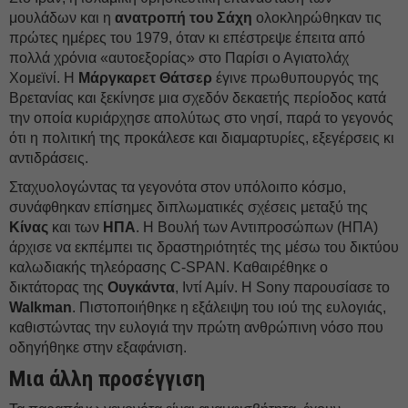
μουλάδων και η
ανατροπή του Σάχη
ολοκληρώθηκαν τις
πρώτες ημέρες του 1979, όταν κι επέστρεψε έπειτα από
πολλά χρόνια «αυτοεξορίας» στο Παρίσι ο Αγιατολάχ
Χομεϊνί. Η
Μάργκαρετ Θάτσερ
έγινε πρωθυπουργός της
Βρετανίας και ξεκίνησε μια σχεδόν δεκαετής περίοδος κατά
την οποία κυριάρχησε απολύτως στο νησί, παρά το γεγονός
ότι η πολιτική της προκάλεσε και διαμαρτυρίες, εξεγέρσεις κι
αντιδράσεις.
Σταχυολογώντας τα γεγονότα στον υπόλοιπο κόσμο,
συνάφθηκαν επίσημες διπλωματικές σχέσεις μεταξύ της
Κίνας
και των
ΗΠΑ
. Η Βουλή των Αντιπροσώπων (ΗΠΑ)
άρχισε να εκπέμπει τις δραστηριότητές της μέσω του δικτύου
καλωδιακής τηλεόρασης C-SPAN. Καθαιρέθηκε ο
δικτάτορας της
Ουγκάντα
, Ιντί Αμίν. Η Sony παρουσίασε το
Walkman
. Πιστοποιήθηκε η εξάλειψη του ιού της ευλογιάς,
καθιστώντας την ευλογιά την πρώτη ανθρώπινη νόσο που
οδηγήθηκε στην εξαφάνιση.
Μια άλλη προσέγγιση