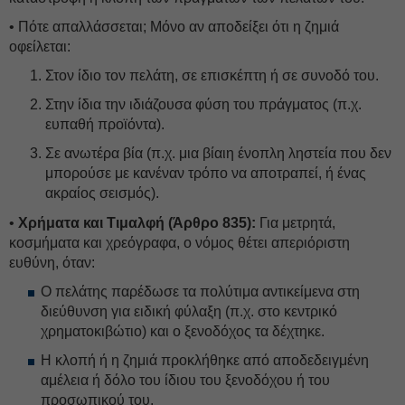
• Πότε απαλλάσσεται; Μόνο αν αποδείξει ότι η ζημιά
οφείλεται:
Στον ίδιο τον πελάτη, σε επισκέπτη ή σε συνοδό του.
Στην ίδια την ιδιάζουσα φύση του πράγματος (π.χ.
ευπαθή προϊόντα).
Σε ανωτέρα βία (π.χ. μια βίαιη ένοπλη ληστεία που δεν
μπορούσε με κανέναν τρόπο να αποτραπεί, ή ένας
ακραίος σεισμός).
•
Χρήματα και Τιμαλφή (Άρθρο 835):
Για μετρητά,
κοσμήματα και χρεόγραφα, ο νόμος θέτει απεριόριστη
ευθύνη, όταν:
Ο πελάτης παρέδωσε τα πολύτιμα αντικείμενα στη
διεύθυνση για ειδική φύλαξη (π.χ. στο κεντρικό
χρηματοκιβώτιο) και ο ξενοδόχος τα δέχτηκε.
Η κλοπή ή η ζημιά προκλήθηκε από αποδεδειγμένη
αμέλεια ή δόλο του ίδιου του ξενοδόχου ή του
προσωπικού του.