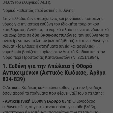
34,6% του ελληνικού ΑΕΠ).
Νομικό καθεστώς περί αστικής ευθύνης:
Στην Ελλάδα, δεν υπάρχει ένας και μοναδικός, αυτοτελής
νόμος για την αστική ευθύνη του ιδιοκτήτη τουριστικού
καταλύματος. Αντίθετα, το νομικό πλαίσιο είναι συνδυαστικό
και χωρίζεται σε
δύο βασικούς πυλώνες
: την ευθύνη για τα
αντικείμενα των πελατών (κλοπή/φθορά) και την ευθύνη για
σωματικές βλάβες ή ατυχήματα (υγεία και ασφάλεια). Η
νομοθεσία βασίζεται κυρίως στον Αστικό Κώδικα και στον
Νόμο περί Προστασίας Καταναλωτών (Ν. 2251/1994).
1. Ευθύνη για την Απώλεια ή Φθορά
Αντικειμένων (Αστικός Κώδικας, Άρθρα
834-839)
Ο Αστικός Κώδικας καθιερώνει ευθύνη για τον ξενοδόχο
όσον αφορά τα πράγματα που φέρνει μαζί του ο πελάτης:
•
Αντικειμενική Ευθύνη (Άρθρο 834):
Ο ξενοδόχος
ευθύνεται έως συγκεκριμένου ορίου, για κάθε βλάβη,
καταστροφή ή κλοπή των πραγμάτων των πελατών του.