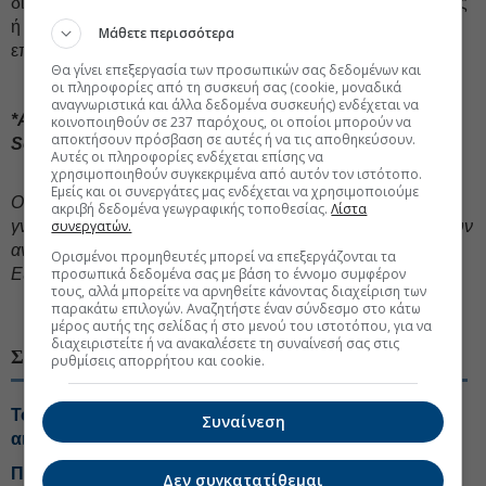
διακρατήσει ή μεταβιβάσει στην ασφαλιστική εταιρεία, μέρος
ή το σύνολο των κινδύνων που απορρέουν από την
Μάθετε περισσότερα
επιχειρηματική του δραστηριότητα.
Θα γίνει επεξεργασία των προσωπικών σας δεδομένων και
οι πληροφορίες από τη συσκευή σας (cookie, μοναδικά
αναγνωριστικά και άλλα δεδομένα συσκευής) ενδέχεται να
*Ασφαλιστικός Πράκτορας, MSc, Asfalysis Insurance
κοινοποιηθούν σε 237 παρόχους, οι οποίοι μπορούν να
αποκτήσουν πρόσβαση σε αυτές ή να τις αποθηκεύσουν.
Services
Αυτές οι πληροφορίες ενδέχεται επίσης να
χρησιμοποιηθούν συγκεκριμένα από αυτόν τον ιστότοπο.
Εμείς και οι συνεργάτες μας ενδέχεται να χρησιμοποιούμε
Oι απόψεις που διατυπώνονται σε ενυπόγραφο άρθρο
ακριβή δεδομένα γεωγραφικής τοποθεσίας.
Λίστα
συνεργατών.
γνώμης ανήκουν στον συγγραφέα και δεν αντιπροσωπεύουν
αναγκαστικά, μερικώς ή στο σύνολο, απόψεις του
Ορισμένοι προμηθευτές μπορεί να επεξεργάζονται τα
προσωπικά δεδομένα σας με βάση το έννομο συμφέρον
Euro2day.gr.
τους, αλλά μπορείτε να αρνηθείτε κάνοντας διαχείριση των
#Ασφαλιστικές εταιρείες
#Τουρισμός Ελλάδα
παρακάτω επιλογών. Αναζητήστε έναν σύνδεσμο στο κάτω
μέρος αυτής της σελίδας ή στο μενού του ιστοτόπου, για να
διαχειριστείτε ή να ανακαλέσετε τη συναίνεσή σας στις
ΣΧΕΤΙΚΑ ΘΕΜΑΤΑ
ρυθμίσεις απορρήτου και cookie.
Τουρισμός για Όλους 2026: Ποια ΑΦΜ υποβάλουν
Συναίνεση
αιτήσεις σήμερα
Πάνω από 56.000 ταξιδιώτες αναχωρούν σήμερα από
Δεν συγκατατίθεμαι