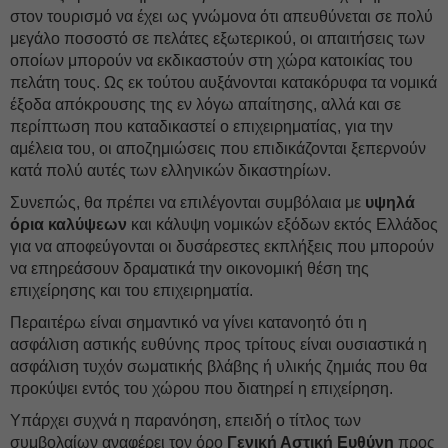
στον τουρισμό να έχει ως γνώμονα ότι απευθύνεται σε πολύ
μεγάλο ποσοστό σε πελάτες εξωτερικού, οι απαιτήσεις των
οποίων μπορούν να εκδικαστούν στη χώρα κατοικίας του
πελάτη τους. Ως εκ τούτου αυξάνονται κατακόρυφα τα νομικά
έξοδα απόκρουσης της εν λόγω απαίτησης, αλλά και σε
περίπτωση που καταδικαστεί ο επιχειρηματίας, για την
αμέλεια του, οι αποζημιώσεις που επιδικάζονται ξεπερνούν
κατά πολύ αυτές των ελληνικών δικαστηρίων.
Συνεπώς, θα πρέπει να επιλέγονται συμβόλαια με
υψηλά
όρια καλύψεων
και κάλυψη νομικών εξόδων εκτός Ελλάδος
για να αποφεύγονται οι δυσάρεστες εκπλήξεις που μπορούν
να επηρεάσουν δραματικά την οικονομική θέση της
επιχείρησης και του επιχειρηματία.
Περαιτέρω είναι σημαντικό να γίνει κατανοητό ότι η
ασφάλιση αστικής ευθύνης προς τρίτους είναι ουσιαστικά η
ασφάλιση τυχόν σωματικής βλάβης ή υλικής ζημιάς που θα
προκύψει εντός του χώρου που διατηρεί η επιχείρηση.
Υπάρχει συχνά η παρανόηση, επειδή ο τίτλος των
συμβολαίων αναφέρει τον όρο
Γενική Αστική Ευθύνη
προς