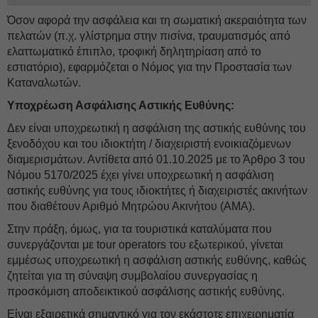
Όσον αφορά την ασφάλεια και τη σωματική ακεραιότητα των
πελατών (π.χ. γλίστρημα στην πισίνα, τραυματισμός από
ελαττωματικό έπιπλο, τροφική δηλητηρίαση από το
εστιατόριο), εφαρμόζεται ο Νόμος για την Προστασία των
Καταναλωτών.
Υποχρέωση Ασφάλισης Αστικής Ευθύνης:
Δεν είναι υποχρεωτική η ασφάλιση της αστικής ευθύνης του
ξενοδόχου και του ιδιοκτήτη / διαχειριστή ενοικιαζόμενων
διαμερισμάτων. Αντίθετα από 01.10.2025 με το Άρθρο 3 του
Νόμου 5170/2025 έχει γίνει υποχρεωτική η ασφάλιση
αστικής ευθύνης για τους ιδιοκτήτες ή διαχειριστές ακινήτων
που διαθέτουν Αριθμό Μητρώου Ακινήτου (ΑΜΑ).
Στην πράξη, όμως, για τα τουριστικά καταλύματα που
συνεργάζονται με tour operators του εξωτερικού, γίνεται
εμμέσως υποχρεωτική η ασφάλιση αστικής ευθύνης, καθώς
ζητείται για τη σύναψη συμβολαίου συνεργασίας η
προσκόμιση αποδεικτικού ασφάλισης αστικής ευθύνης.
Είναι εξαιρετικά σημαντικό για τον εκάστοτε επιχειρηματία