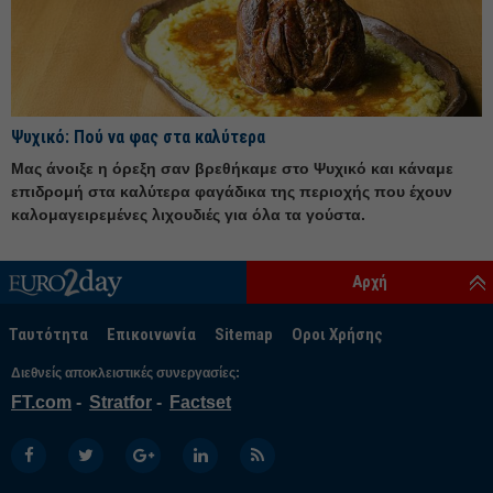
Ιούλιος 25
Ιούνιος 25
Μάιος 25
Απρίλιος 25
Ψυχικό: Πού να φας στα καλύτερα
Μάρτιος 25
Μας άνοιξε η όρεξη σαν βρεθήκαμε στο Ψυχικό και κάναμε
Φεβρουάριος 25
επιδρομή στα καλύτερα φαγάδικα της περιοχής που έχουν
Ιανουάριος 25
καλομαγειρεμένες λιχουδιές για όλα τα γούστα.
Δεκέμβριος 24
Αρχή
Νοέμβριος 24
Οκτώβριος 24
Ταυτότητα
Επικοινωνία
Sitemap
Οροι Χρήσης
Σεπτέμβριος 24
Διεθνείς αποκλειστικές συνεργασίες:
Αύγουστος 24
FT.com
Stratfor
Factset
Ιούλιος 24
Ιούνιος 24