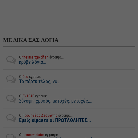
ΜΕ ΔΙΚΑ ΣΑΣ ΛΟΓΙΑ
Ο
thesmartgoldfish
έγραψε...
κρύβε λόγια...
Ο
Ceo
έγραψε...
Το πάρτυ τέλος, ναι.
Ο
SV1GAP
έγραψε...
Σύνοψη: χρυσός, μετοχές, μετοχές,...
Ο
Προμηθέας Δεσμώτης
έγραψε...
Εμείς είμαστε οι ΠΡΩΤΑΘΛΗΤΕΣ...
Ο
commenntator
έγραψε...