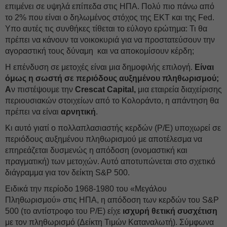
επιμένει σε υψηλά επίπεδα στις ΗΠΑ. Πολύ πιο πάνω από
το 2% που είναι ο δηλωμένος στόχος της ΕΚΤ και της Fed.
Υπο αυτές τις συνθήκες τίθεται το εύλογο ερώτημα: Τι θα
πρέπει να κάνουν τα νοικοκυριά για να προστατεύσουν την
αγοραστική τους δύναμη και να αποκομίσουν κέρδη;
Η επένδυση σε μετοχές είναι μια δημοφιλής επιλογή.
Είναι
όμως η σωστή σε περιόδους αυξημένου πληθωρισμού;
Α
ν πιστέψουμε την
Crescat Capital,
μια εταιρεία διαχείρισης
περιουσιακών στοιχείων από το Κολοράντο, η απάντηση θα
πρέπει να είναι
αρνητική
.
Κι αυτό γιατί ο πολλαπλασιαστής κερδών (P/E) υποχωρεί σε
περιόδους αυξημένου πληθωρισμού με αποτέλεσμα να
επηρεάζεται δυσμενώς η απόδοση (ονομαστική και
πραγματική) των μετοχών. Αυτό αποτυπώνεται στο σχετικό
διάγραμμα για τον δείκτη S&P 500.
Ειδικά την περίοδο 1968-1980 του «Μεγάλου
Πληθωρισμού» στις ΗΠΑ, η απόδοση των κερδών του S&P
500 (το αντίστροφο του P/E) είχε
ισχυρή θετική συσχέτιση
με τον πληθωρισμό (Δείκτη Τιμών Καταναλωτή). Σύμφωνα