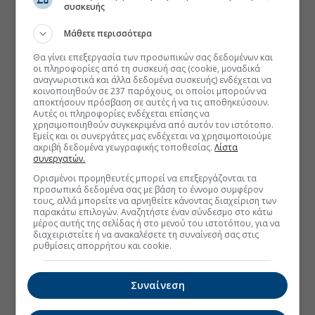
συσκευής
Μάθετε περισσότερα
Θα γίνει επεξεργασία των προσωπικών σας δεδομένων και
οι πληροφορίες από τη συσκευή σας (cookie, μοναδικά
αναγνωριστικά και άλλα δεδομένα συσκευής) ενδέχεται να
κοινοποιηθούν σε 237 παρόχους, οι οποίοι μπορούν να
αποκτήσουν πρόσβαση σε αυτές ή να τις αποθηκεύσουν.
Αυτές οι πληροφορίες ενδέχεται επίσης να
χρησιμοποιηθούν συγκεκριμένα από αυτόν τον ιστότοπο.
Εμείς και οι συνεργάτες μας ενδέχεται να χρησιμοποιούμε
ακριβή δεδομένα γεωγραφικής τοποθεσίας.
Λίστα
συνεργατών.
Ορισμένοι προμηθευτές μπορεί να επεξεργάζονται τα
προσωπικά δεδομένα σας με βάση το έννομο συμφέρον
τους, αλλά μπορείτε να αρνηθείτε κάνοντας διαχείριση των
παρακάτω επιλογών. Αναζητήστε έναν σύνδεσμο στο κάτω
μέρος αυτής της σελίδας ή στο μενού του ιστοτόπου, για να
διαχειριστείτε ή να ανακαλέσετε τη συναίνεσή σας στις
ρυθμίσεις απορρήτου και cookie.
Συναίνεση