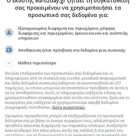
Ο εκδότης euro2day.gr ζητάει τη συγκατάθεσή
.gr στο Discover
Σεπτέ
σας προκειμένου να χρησιμοποιήσει τα
Αύγου
προσωπικά σας δεδομένα για:
Ιούλι
Εξατομικευμένη διαφήμιση και περιεχόμενο, μέτρηση
Ιούνιο
διαφήμισης και περιεχομένου, έρευνα κοινού και ανάπτυξη
Ψυχικό:
υπηρεσιών
Μάιος
Μας άν
Απρίλ
Ψυχικό
Αποθήκευση ή/και πρόσβαση στα δεδομένα μιας συσκευής
φαγάδι
Μάρτι
καλομαγ
Μάθετε περισσότερα
Φεβρο
γούστα
Θα γίνει επεξεργασία των προσωπικών σας δεδομένων και οι
Ταβερ
πληροφορίες από τη συσκευή σας (cookie, μοναδικά αναγνωριστικά
Ιανου
και άλλα δεδομένα συσκευής) ενδέχεται να κοινοποιηθούν σε 237
μετά 
παρόχους, οι οποίοι μπορούν να αποκτήσουν πρόσβαση σε αυτές ή
Δεκέμ
Byzan
να τις αποθηκεύσουν. Αυτές οι πληροφορίες ενδέχεται επίσης να
όαση 
χρησιμοποιηθούν συγκεκριμένα από αυτόν τον ιστότοπο. Εμείς και οι
Νοέμβ
Τι γί
συνεργάτες μας ενδέχεται να χρησιμοποιούμε ακριβή δεδομένα
γεωγραφικής τοποθεσίας.
Λίστα συνεργατών.
Οκτώβ
Στον 
γουρ
Ορισμένοι προμηθευτές μπορεί να επεξεργάζονται τα προσωπικά
Σεπτέ
δεδομένα σας με βάση το έννομο συμφέρον τους, αλλά μπορείτε να
αρνηθείτε κάνοντας διαχείριση των παρακάτω επιλογών. Αναζητήστε
Αύγου
έναν σύνδεσμο στο κάτω μέρος αυτής της σελίδας ή στο μενού του
ιστοτόπου, για να διαχειριστείτε ή να ανακαλέσετε τη συναίνεσή σας