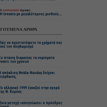
Ο
commenntator
έγραψε...
Η Ισπανία με μεγαλύτερους μισθούς...
ΓΟΥΜΕΝΑ ΑΡΘΡΑ
Πώς να προστατέψετε τα χρήματά σας
από τον πληθωρισμό
Σε πτώση διαρκείας τα νομίσματα
έναντι του χρυσού
H απόκλιση Nvidia-Nasdaq δείχνει
διόρθωση;
Το ελληνικό 1999 ξαναζεί στην αγορά
της Ν. Κορέας
Ποια μετοχή «απογείωσε» ο πρόεδρος
Τραμπ