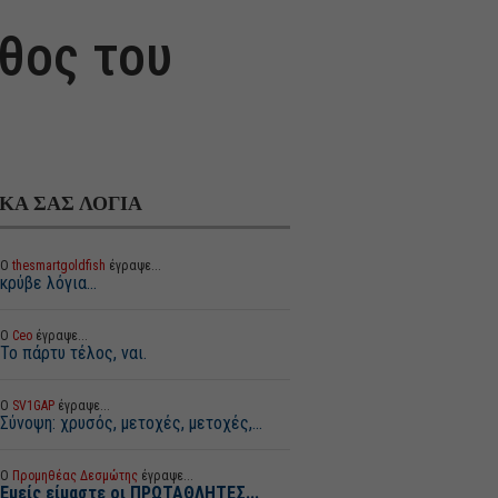
άθος του
ΙΚΑ ΣΑΣ ΛΟΓΙΑ
Ο
thesmartgoldfish
έγραψε...
κρύβε λόγια...
Ο
Ceo
έγραψε...
Το πάρτυ τέλος, ναι.
Ο
SV1GAP
έγραψε...
Σύνοψη: χρυσός, μετοχές, μετοχές,...
Ο
Προμηθέας Δεσμώτης
έγραψε...
Εμείς είμαστε οι ΠΡΩΤΑΘΛΗΤΕΣ...