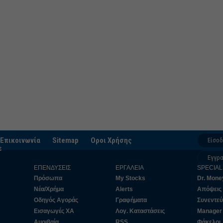
Μάρτι
Φεβρο
Ιανου
Δεκέμ
Νοέμβ
Οκτώβ
Σεπτέ
Αύγου
Ιούλι
Επικοινωνία
Sitemap
Οροι Χρήσης
Είσο
Ιούνιο
ε
Εγγρ
Μάιος
ΕΠΕΝΔΥΣΕΙΣ
ΕΡΓΑΛΕΙΑ
SPECIAL
Απρίλ
Πρόσωπα
My Stocks
Dr. Mone
Νέα/Χρήμα
Alerts
Απόψεις
Μάρτι
Οδηγός Αγοράς
Γραφήματα
Συνεντεύ
Φεβρο
Εισαγωγές ΧΑ
Λογ. Καταστάσεις
Manager
Αμοιβαία
RSS
Φάκελοι