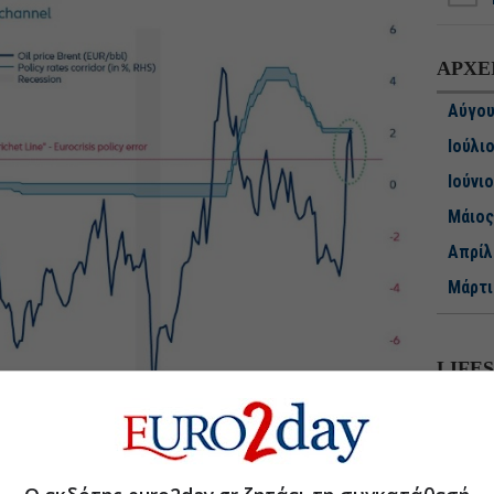
ΑΡΧΕ
Αύγου
Ιούλι
Ιούνιο
Μάιος
Απρίλ
Μάρτι
Φεβρο
Ιανου
LIFE
Δεκέμ
Νοέμβ
Οκτώβ