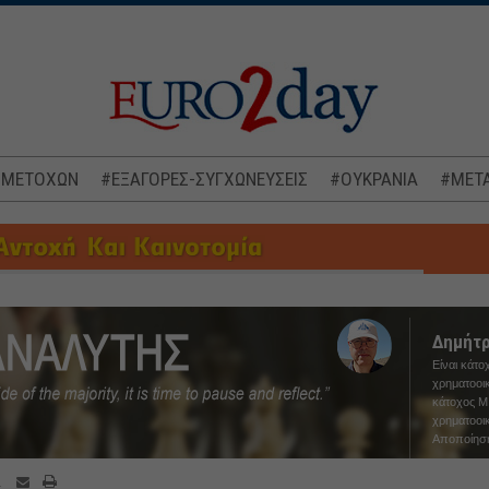
 ΜΕΤΟΧΩΝ
#ΕΞΑΓΟΡΕΣ-ΣΥΓΧΩΝΕΥΣΕΙΣ
#ΟΥΚΡΑΝΙΑ
#ΜΕΤΑ
Δημήτρ
Είναι κάτο
χρηματοοικ
κάτοχος M.
χρηματοοικ
Αποποίησ
A