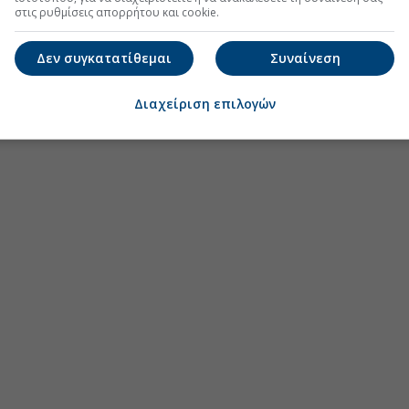
Ιούλι
στις ρυθμίσεις απορρήτου και cookie.
Ιούνιο
Δεν συγκατατίθεμαι
Συναίνεση
Μάιος
Απρίλ
Διαχείριση επιλογών
Μάρτι
Φεβρο
Ιανου
Δεκέμ
Νοέμβ
Οκτώβ
Σεπτέ
Αύγου
Ιούλι
Ιούνιο