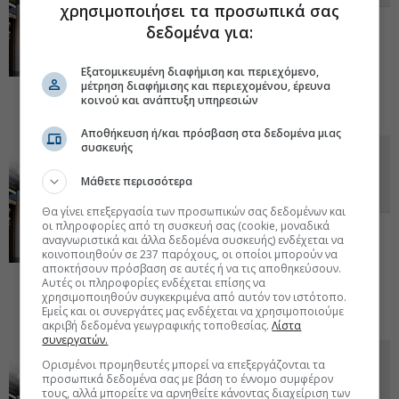
χρησιμοποιήσει τα προσωπικά σας
Σημαντική χρηματοoικονομική επιβάρυνση
δεδομένα για:
για τον όμιλο το 2023, παρά τις
υπεραποδόσεις πωλήσεων στον κλάδο
Εξατομικευμένη διαφήμιση και περιεχόμενο,
καλλυντικών και ένδυσης. Συρρίκνωση του
μέτρηση διαφήμισης και περιεχομένου, έρευνα
κλάδου πολυκαταστημάτων.
19 Αυγ 2024 -
κοινού και ανάπτυξη υπηρεσιών
07:28
Αποθήκευση ή/και πρόσβαση στα δεδομένα μιας
συσκευής
Notos Com: Το ισχνό 2022 και οι
προβλέψεις για το comeback του
Μάθετε περισσότερα
2023
Θα γίνει επεξεργασία των προσωπικών σας δεδομένων και
οι πληροφορίες από τη συσκευή σας (cookie, μοναδικά
Ο υπό εξυγίανση εμπορικός όμιλος
αναγνωριστικά και άλλα δεδομένα συσκευής) ενδέχεται να
επιβαρύνθηκε από επιπλέον λειτουργικά
κοινοποιηθούν σε 237 παρόχους, οι οποίοι μπορούν να
κόστη στην περασμένη χρήση, αλλά
αποκτήσουν πρόσβαση σε αυτές ή να τις αποθηκεύσουν.
προσβλέπει σε ανάκαμψη στην τρέχουσα
Αυτές οι πληροφορίες ενδέχεται επίσης να
χρήση. Το bonus από χονδρική και λιανική καλλυντικών και
χρησιμοποιηθούν συγκεκριμένα από αυτόν τον ιστότοπο.
ένδυσης.
Εμείς και οι συνεργάτες μας ενδέχεται να χρησιμοποιούμε
16 Νοε 2023 - 08:06
ακριβή δεδομένα γεωγραφικής τοποθεσίας.
Λίστα
συνεργατών.
Notos: Deal με τη L'Oréal και
Ορισμένοι προμηθευτές μπορεί να επεξεργάζονται τα
αποχώρηση από μη αποδοτικές
προσωπικά δεδομένα σας με βάση το έννομο συμφέρον
τους, αλλά μπορείτε να αρνηθείτε κάνοντας διαχείριση των
συνεργασίες