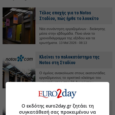
Τέλος εποχής για το Notos
Σταδίου, πώς ήρθε το λουκέτο
Νέα συνάντηση εργαζομένων - διοίκησης
μέσα στην εβδομάδα. Ποιο είναι το
χρονοδιάγραμμα της εξόδου και τα
ερωτήματα.
13 Μαϊ 2026 - 08:13
Κλείνει το πολυκατάστημα της
Notos στη Σταδίου
Ο όμιλος ανακοίνωσε στους εκατοντάδες
εργαζόμενους το οριστικό κλείσιμο του
καταστήματος στις 31 Αυγούστου.
Κατηγορεί τον ιδιοκτήτη του ακινήτου για
την εξέλιξη.
12 Μαϊ 2026 - 14:22
Ο εκδότης euro2day.gr ζητάει τη
Notos Com: Τα κέρδη του 2023 και η
αβεβαιότητα για τα επόμενα χρόνια
συγκατάθεσή σας προκειμένου να