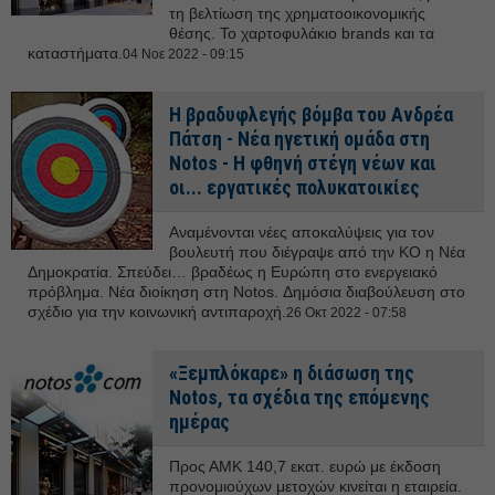
τη βελτίωση της χρηματοοικονομικής
θέσης. Το χαρτοφυλάκιο brands και τα
καταστήματα.
04 Νοε 2022 - 09:15
Η βραδυφλεγής βόμβα του Ανδρέα
Πάτση - Νέα ηγετική ομάδα στη
Notos - Η φθηνή στέγη νέων και
οι... εργατικές πολυκατοικίες
Αναμένονται νέες αποκαλύψεις για τον
βουλευτή που διέγραψε από την ΚΟ η Νέα
Δημοκρατία. Σπεύδει… βραδέως η Ευρώπη στο ενεργειακό
πρόβλημα. Νέα διοίκηση στη Notos. Δημόσια διαβούλευση στο
σχέδιο για την κοινωνική αντιπαροχή.
26 Οκτ 2022 - 07:58
«Ξεμπλόκαρε» η διάσωση της
Notos, τα σχέδια της επόμενης
ημέρας
Προς ΑΜΚ 140,7 εκατ. ευρώ με έκδοση
προνομιούχων μετοχών κινείται η εταιρεία.