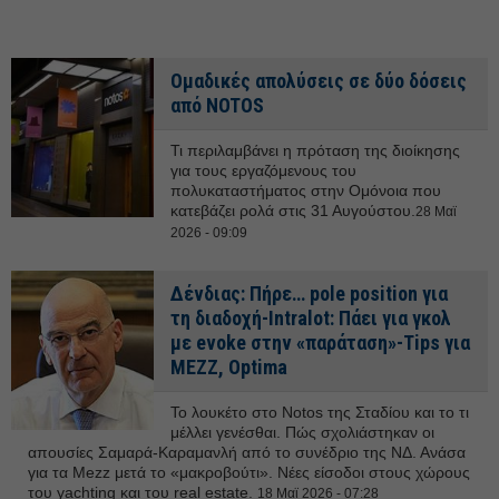
Ομαδικές απολύσεις σε δύο δόσεις
από NOTOS
Τι περιλαμβάνει η πρόταση της διοίκησης
για τους εργαζόμενους του
πολυκαταστήματος στην Ομόνοια που
κατεβάζει ρολά στις 31 Αυγούστου.
28 Μαϊ
2026 - 09:09
Δένδιας: Πήρε… pole position για
τη διαδοχή-Intralot: Πάει για γκολ
με evoke στην «παράταση»-Tips για
ΜΕΖΖ, Optima
Το λουκέτο στο Notos της Σταδίου και το τι
μέλλει γενέσθαι. Πώς σχολιάστηκαν οι
απουσίες Σαμαρά-Καραμανλή από το συνέδριο της ΝΔ. Ανάσα
για τα Mezz μετά το «μακροβούτι». Νέες είσοδοι στους χώρους
του yachting και του real estate.
18 Μαϊ 2026 - 07:28