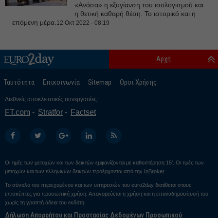
«Ανάσα» η εξυγίανση του ισολογισμού και
η θετική καθαρή θέση. Το ιστορικό και η
επόμενη μέρα.
12 Οκτ 2022 - 08:19
Αρχή
Ταυτότητα
Επικοινωνία
Sitemap
Οροι Χρήσης
Διεθνείς αποκλειστικές συνεργασίες:
FT.com
Stratfor
Factset
Οι τιμές των μετοχών και των δεικτών εμφανίζονται με καθυστέρηση 15’. Οι τιμές των
μετοχών και των ελληνικών δεικτών προέρχονται από την
InBroker
Το σύνολο του περιεχομένου και των υπηρεσιών του euro2day διατίθεται στους
επισκέπτες για προσωπική χρήση. Απαγορεύεται η χρήση και η επαναδημοσίευσή του
χωρίς τη γραπτή άδεια του εκδότη.
Δήλωση Απορρήτου και Προστασίας Δεδομένων Προσωπικού