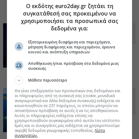
της επόμενης ημέρας. Πώς τοποθετήθηκε
Ο εκδότης euro2day.gr ζητάει τη
η διοίκηση σε τηλεδιάσκεψη με τους αναλυτές.
18 Σεπ 2025 -
συγκατάθεσή σας προκειμένου να
07:33
χρησιμοποιήσει τα προσωπικά σας
δεδομένα για:
Η συμμαχία Aegean-IndiGo με
στόχο την Ινδία και το... αγκάθι
Εξατομικευμένη διαφήμιση και περιεχόμενο,
μέτρηση διαφήμισης και περιεχομένου, έρευνα
Τι προβλέπει η συμφωνία της ελληνικής
κοινού και ανάπτυξη υπηρεσιών
αεροπορικής με την πρώτη σε
προτιμήσεις επιβατών επιχείρηση της
Αποθήκευση ή/και πρόσβαση στα δεδομένα μιας
Ινδίας. Στόχευση για τετραπλασιασμό των
συσκευής
τουριστών από την αχανή χώρα σε βάθος
διετίας.
16 Σεπ 2025 - 07:33
Μάθετε περισσότερα
Θα γίνει επεξεργασία των προσωπικών σας δεδομένων και
Τουρισμός: Οι δύο επενδύσεις 160
οι πληροφορίες από τη συσκευή σας (cookie, μοναδικά
εκατ. που χρίστηκαν
αναγνωριστικά και άλλα δεδομένα συσκευής) ενδέχεται να
κοινοποιηθούν σε 237 παρόχους, οι οποίοι μπορούν να
«στρατηγικές»
αποκτήσουν πρόσβαση σε αυτές ή να τις αποθηκεύσουν.
Αυτές οι πληροφορίες ενδέχεται επίσης να
χρησιμοποιηθούν συγκεκριμένα από αυτόν τον ιστότοπο.
Ο σχεδιασμός Σμπώκου-Βασιλάκη στην
Εμείς και οι συνεργάτες μας ενδέχεται να χρησιμοποιούμε
Κρήτη και το project Ανδρεάδη στη
ακριβή δεδομένα γεωγραφικής τοποθεσίας.
Λίστα
Χαλκιδική. Το πράσινο φως από τη
συνεργατών.
Διυπουργική Επιτροπή και οι