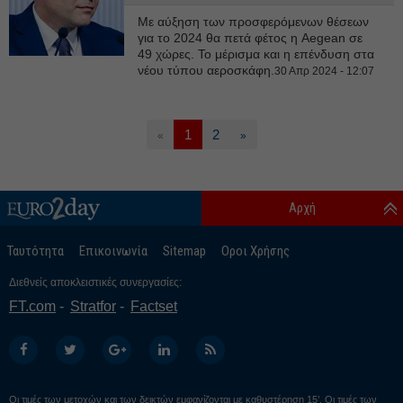
Με αύξηση των προσφερόμενων θέσεων
για το 2024 θα πετά φέτος η Aegean σε
49 χώρες. Το μέρισμα και η επένδυση στα
νέου τύπου αεροσκάφη.
30 Απρ 2024 - 12:07
1
2
«
»
Αρχή
Ταυτότητα
Επικοινωνία
Sitemap
Οροι Χρήσης
Διεθνείς αποκλειστικές συνεργασίες:
FT.com
Stratfor
Factset
Οι τιμές των μετοχών και των δεικτών εμφανίζονται με καθυστέρηση 15’. Οι τιμές των