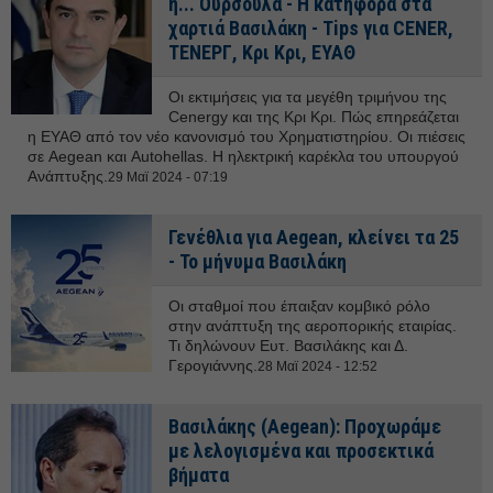
η... Ούρσουλα - Η κατηφόρα στα
χαρτιά Βασιλάκη - Tips για CENER,
ΤΕΝΕΡΓ, Κρι Κρι, ΕΥΑΘ
Οι εκτιμήσεις για τα μεγέθη τριμήνου της
Cenergy και της Κρι Κρι. Πώς επηρεάζεται
η ΕΥΑΘ από τον νέο κανονισμό του Χρηματιστηρίου. Οι πιέσεις
σε Aegean και Autohellas. Η ηλεκτρική καρέκλα του υπουργού
Ανάπτυξης.
29 Μαϊ 2024 - 07:19
Γενέθλια για Aegean, κλείνει τα 25
- Το μήνυμα Βασιλάκη
Οι σταθμοί που έπαιξαν κομβικό ρόλο
στην ανάπτυξη της αεροπορικής εταιρίας.
Τι δηλώνουν Ευτ. Βασιλάκης και Δ.
Γερογιάννης.
28 Μαϊ 2024 - 12:52
Βασιλάκης (Aegean): Προχωράμε
με λελογισμένα και προσεκτικά
βήματα