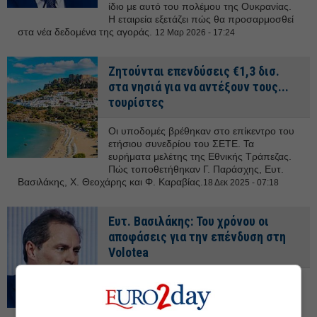
ίδιο με αυτό του πολέμου της Ουκρανίας.
Η εταιρεία εξετάζει πώς θα προσαρμοσθεί
στα νέα δεδομένα της αγοράς.
12 Μαρ 2026 - 17:24
Ζητούνται επενδύσεις €1,3 δισ.
στα νησιά για να αντέξουν τους...
τουρίστες
Οι υποδομές βρέθηκαν στο επίκεντρο του
ετήσιου συνεδρίου του ΣΕΤΕ. Τα
ευρήματα μελέτης της Εθνικής Τράπεζας.
Πώς τοποθετήθηκαν Γ. Παράσχης, Ευτ.
Βασιλάκης, Χ. Θεοχάρης και Φ. Καραβίας.
18 Δεκ 2025 - 07:18
Ευτ. Βασιλάκης: Του χρόνου οι
αποφάσεις για την επένδυση στη
Volotea
Τα σχέδια της αεροπορικής εταιρείας για το
β’ εξάμηνο και για το 2026, οι τάσεις που
επικρατούν στην αγορά και οι προκλήσεις