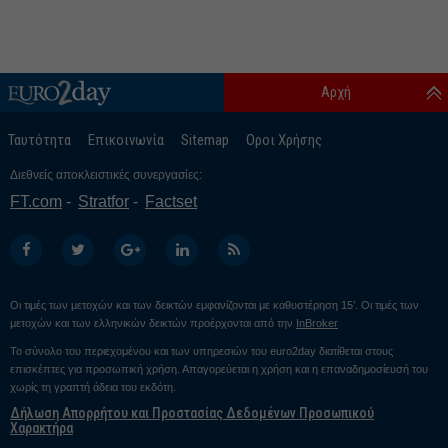
Αρχή
Ταυτότητα
Επικοινωνία
Sitemap
Οροι Χρήσης
Διεθνείς αποκλειστικές συνεργασίες:
FT.com
Stratfor
Factset
Οι τιμές των μετοχών και των δεικτών εμφανίζονται με καθυστέρηση 15’. Οι τιμές των
μετοχών και των ελληνικών δεικτών προέρχονται από την
InBroker
Το σύνολο του περιεχομένου και των υπηρεσιών του euro2day διατίθεται στους
επισκέπτες για προσωπική χρήση. Απαγορεύεται η χρήση και η επαναδημοσίευσή του
χωρίς τη γραπτή άδεια του εκδότη.
Δήλωση Απορρήτου και Προστασίας Δεδομένων Προσωπικού
Χαρακτήρα