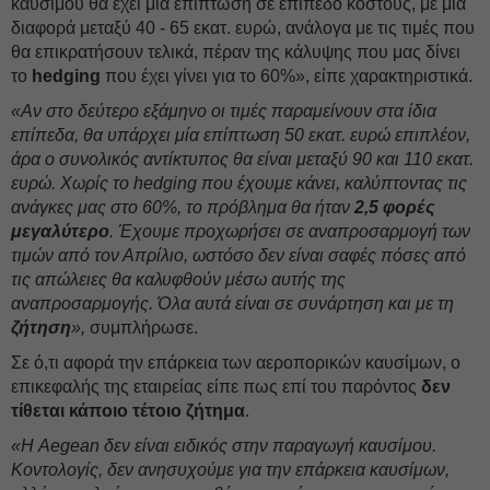
καυσίμου θα έχει μία επίπτωση σε επίπεδο κόστους, με μία
διαφορά μεταξύ 40 - 65 εκατ. ευρώ, ανάλογα με τις τιμές που
θα επικρατήσουν τελικά, πέραν της κάλυψης που μας δίνει
το
hedging
που έχει γίνει για το 60%», είπε χαρακτηριστικά.
«Αν στο δεύτερο εξάμηνο οι τιμές παραμείνουν στα ίδια
επίπεδα, θα υπάρχει μία επίπτωση 50 εκατ. ευρώ επιπλέον,
άρα o συνολικός αντίκτυπος θα είναι μεταξύ 90 και 110 εκατ.
ευρώ. Χωρίς το hedging που έχουμε κάνει, καλύπτοντας τις
ανάγκες μας στο 60%, το πρόβλημα θα ήταν
2,5 φορές
μεγαλύτερο
. Έχουμε προχωρήσει σε αναπροσαρμογή των
τιμών από τον Απρίλιο, ωστόσο δεν είναι σαφές πόσες από
τις απώλειες θα καλυφθούν μέσω αυτής της
αναπροσαρμογής. Όλα αυτά είναι σε συνάρτηση και με τη
ζήτηση
»,
συμπλήρωσε.
Σε ό,τι αφορά την επάρκεια των αεροπορικών καυσίμων, ο
επικεφαλής της εταιρείας είπε πως επί του παρόντος
δεν
τίθεται κάποιο τέτοιο ζήτημα
.
«Η Aegean δεν είναι ειδικός στην παραγωγή καυσίμου.
Κοντολογίς, δεν ανησυχούμε για την επάρκεια καυσίμων,