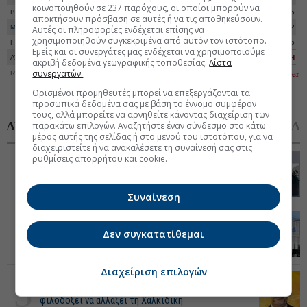
κοινοποιηθούν σε 237 παρόχους, οι οποίοι μπορούν να
Banks
3.039,29
+0,16%
Ανοδικές
65
αποκτήσουν πρόσβαση σε αυτές ή να τις αποθηκεύσουν.
Mid Cap
3.155,14
+0,21%
Καθοδικές
42
Αυτές οι πληροφορίες ενδέχεται επίσης να
χρησιμοποιηθούν συγκεκριμένα από αυτόν τον ιστότοπο.
FTSE DIV
5.361,58
+0,24%
Αμετάβλητες
15
Εμείς και οι συνεργάτες μας ενδέχεται να χρησιμοποιούμε
ATHEX ESG
3.116,25
+0,28%
Αγορά
ΚΛΕΙΣΤΗ
ακριβή δεδομένα γεωγραφικής τοποθεσίας.
Λίστα
συνεργατών.
Realtime Data
7/8/2026-17:25
Ορισμένοι προμηθευτές μπορεί να επεξεργάζονται τα
προσωπικά δεδομένα σας με βάση το έννομο συμφέρον
τους, αλλά μπορείτε να αρνηθείτε κάνοντας διαχείριση των
ΔΗΜΟΦΙΛΗ
ΣΧΟΛΙΑΣΜΕΝΑ
παρακάτω επιλογών. Αναζητήστε έναν σύνδεσμο στο κάτω
μέρος αυτής της σελίδας ή στο μενού του ιστοτόπου, για να
διαχειριστείτε ή να ανακαλέσετε τη συναίνεσή σας στις
1
ρυθμίσεις απορρήτου και cookie.
Tradewinds: Κατασχέθηκε πλοίο του Ν. Λιβανού για
απαίτηση $21,5 εκατ. της Πειραιώς
Συναίνεση
2
Ποιοι μπαίνουν στο στόχαστρο της Εφορίας για
Δεν συγκατατίθεμαι
έλεγχο
Διαχείριση επιλογών
3
Ζησιάδης (ONYX): Η επένδυση 388 εκατ. που
φιλοδοξεί να αλλάξει τη Χαλκιδική