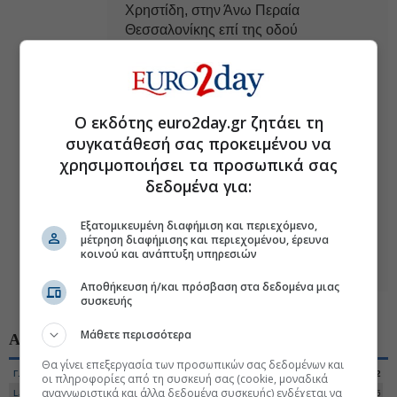
Χρηστίδη, στην Άνω Περαία
Θεσσαλονίκης επί της οδού
Μεταμορφώσεως και στη θέση «Ρέμα
Χατζημπαλή».
ΟΙΚΟΝΟΜΙΚΑ ΣΤΟΙΧΕΙΑ ΕΛΛΑΔΑΣ
Ο εκδότης euro2day.gr ζητάει τη
-Έρευνα εργατικού δυναμικού Α΄
συγκατάθεσή σας προκειμένου να
τρίμηνο 2026
χρησιμοποιήσει τα προσωπικά σας
-Τριμηνιαίοι εθνικοί λογαριασμοί
δεδομένα για:
(προσωρινά στοιχεία) Α΄ τρίμηνο 2026
Εξατομικευμένη διαφήμιση και περιεχόμενο,
μέτρηση διαφήμισης και περιεχομένου, έρευνα
κοινού και ανάπτυξη υπηρεσιών
...επιστροφή στην ατζέντα της εβδομάδας
Αποθήκευση ή/και πρόσβαση στα δεδομένα μιας
συσκευής
Μάθετε περισσότερα
ΑΓΟΡΕΣ
Χ. ΑΘΗΝΩΝ
ΔΙΕΘΝΕΙΣ
Θα γίνει επεξεργασία των προσωπικών σας δεδομένων και
Γ. Δείκτης
2.615,07
+0,25%
Αξία
237.220.882
οι πληροφορίες από τη συσκευή σας (cookie, μοναδικά
αναγνωριστικά και άλλα δεδομένα συσκευής) ενδέχεται να
Large Cap
6.675,44
+0,28%
Όγκος
37.430.705