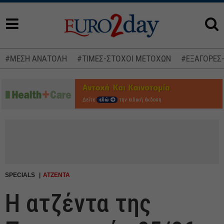
#ΜΕΣΗ ΑΝΑΤΟΛΗ
#ΤΙΜΕΣ-ΣΤΟΧΟΙ ΜΕΤΟΧΩΝ
#ΕΞΑΓΟΡΕΣ
Δείτε
εδώ
την ειδική έκδοση
SPECIALS
ΑΤΖΕΝΤΑ
Η ατζέντα της