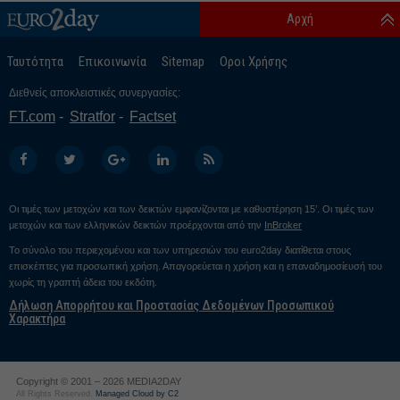
Αρχή
Ταυτότητα
Επικοινωνία
Sitemap
Οροι Χρήσης
Διεθνείς αποκλειστικές συνεργασίες:
FT.com
Stratfor
Factset
Οι τιμές των μετοχών και των δεικτών εμφανίζονται με καθυστέρηση 15’. Οι τιμές των
μετοχών και των ελληνικών δεικτών προέρχονται από την
InBroker
Το σύνολο του περιεχομένου και των υπηρεσιών του euro2day διατίθεται στους
επισκέπτες για προσωπική χρήση. Απαγορεύεται η χρήση και η επαναδημοσίευσή του
χωρίς τη γραπτή άδεια του εκδότη.
Δήλωση Απορρήτου και Προστασίας Δεδομένων Προσωπικού
Χαρακτήρα
Copyright © 2001 – 2026 MEDIA2DAY
All Rights Reserved.
Managed Cloud by C2