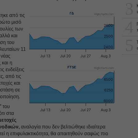
3
ΓΔ
Highcharts.com
ηκε από τις
4
ρώτο μισό
2600
ουλίες των
 αλλά και
2500
5
ση του
2400
ελευταίων 11
 νέας
Jul 13
Jul 20
Jul 27
Aug 3
 και η
FTSE
Highcharts.com
ις ενδείξεις
ς, από τις
6500
τοχές και
 στάση σε
6250
ιοποίηση.
6000
” του
Jul 13
Jul 20
Jul 27
Aug 3
ότι στα
μετοχές
νοδικών,
αναλογία που δεν βελτιώθηκε ιδιαίτερα
στεί η επιφυλακτικότητα, θα απαιτηθούν σαφώς πιο