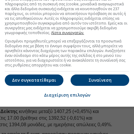
Τράπεζα με 11,92%, Jumbo με 10,89%, ΟΠΑΠ με
πληροφορίες από τη συσκευή σας (cookie, μοναδικά αναγνωριστικά
με ποσοστό 7,85%, Motor Oil με 5,31% και ΤΕΡΝΑ
και άλλα δεδομένα συσκευής) ενδέχεται να κοινοποιηθούν σε 237
παρόχους, οι οποίοι μπορούν να αποκτήσουν πρόσβαση σε αυτές ή
να τις αποθηκεύσουν. Αυτές οι πληροφορίες ενδέχεται επίσης να
χρησιμοποιηθούν συγκεκριμένα από αυτόν τον ιστότοπο. Εμείς και οι
η η
Coca Cola HBC,
πριν το άνοιγμα της
συνεργάτες μας ενδέχεται να χρησιμοποιούμε ακριβή δεδομένα
Πειραιώς
, το απόγευμα της ίδιας ημέρας, θα
γεωγραφικής τοποθεσίας.
Λίστα συνεργατών.
τα της χρήσης του 2023.
Ορισμένοι προμηθευτές μπορεί να επεξεργάζονται τα προσωπικά
δεδομένα σας με βάση το έννομο συμφέρον τους, αλλά μπορείτε να
ρίου λήγουν
τα συμβόλαια Φεβρουαρίου στην
αρνηθείτε κάνοντας διαχείριση των παρακάτω επιλογών. Αναζητήστε
έναν σύνδεσμο στο κάτω μέρος αυτής της σελίδας ή στο μενού του
ιστοτόπου, για να διαχειριστείτε ή να ανακαλέσετε τη συναίνεσή σας
το “gap” μεταξύ 1382 και 1376 μονάδων.
στις ρυθμίσεις απορρήτου και cookie.
Δεν συγκατατίθεμαι
Συναίνεση
ιμάκωσης, οι αποδόσεις στην
Αγορά ομολόγων.
απόδοση του Αμερικανικού 2ετους τίτλου, στο 4,16%
Διαχείριση επιλογών
υς, στο 3,353% η απόδοση του Ελληνικού 10ετους
 Δείκτης
κινήθηκε μεταξύ 1407,25 (+0,45%) και
τις 17.00 βρέθηκε στις 1392,52 (-0,61%) και
στις 1394,08 μονάδες, με ημερήσιες απώλειες 0,49%.