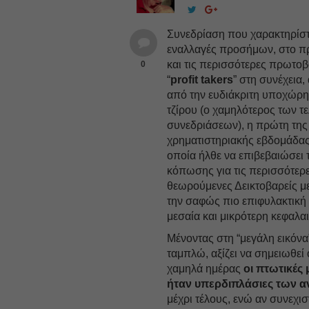
Συνεδρίαση που χαρακτηρίστ
εναλλαγές προσήμων, στο π
και τις περισσότερες πρωτοβ
0
“
profit takers
” στη συνέχεια,
από την ευδιάκριτη υποχώρη
τζίρου (ο χαμηλότερος των τ
συνεδριάσεων), η πρώτη της
χρηματιστηριακής εβδομάδας
οποία ήλθε να επιβεβαιώσει τ
κόπωσης για τις περισσότερε
θεωρούμενες Δεικτοβαρείς με
την σαφώς πιο επιφυλακτική
μεσαία και μικρότερη κεφαλα
Μένοντας στη “μεγάλη εικόνα
ταμπλώ, αξίζει να σημειωθεί 
χαμηλά ημέρας
οι πτωτικές 
ήταν υπερδιπλάσιες των α
μέχρι τέλους, ενώ αν συνεχι