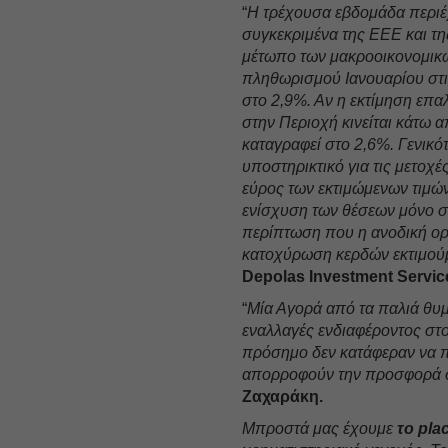
“
Η τρέχουσα εβδομάδα περιέχ
συγκεκριμένα της ΕΕΕ και τη
μέτωπο των μακροοικονομικώ
πληθωρισμού Ιανουαρίου στις
στο 2,9%. Αν η εκτίμηση επα
στην Περιοχή κινείται κάτω 
καταγραφεί στο 2,6%. Γενικό
υποστηρικτικό για τις μετοχ
εύρος των εκτιμώμενων τιμώ
ενίσχυση των θέσεων μόνο σ
περίπτωση που η ανοδική ορμ
κατοχύρωση κερδών εκτιμούμ
Depolas Investment Servic
“
Μία Αγορά από τα παλιά θυμί
εναλλαγές ενδιαφέροντος στο
πρόσημο δεν κατάφεραν να π
απορροφούν την προσφορά σ
Ζαχαράκη.
Μπροστά μας έχουμε
το pla