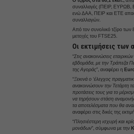
Ο τζίρος στα 86,1 εκατ.,
από
συναλλαγές (ΠΕΙΡ, ΕΥΡΩΒ,
ενώ ΔΑΑ, ΠΕΙΡ και ΕΤΕ απασ
συναλλαγών.
Από τον συνολικό τζίρο των 8
μετοχές του FTSE25.
Οι εκτιμήσεις των 
“
Στις ανακοινώσεις εταιρικών
εβδομάδα, με την Τράπεζα Πε
της Αγοράς
”, αναφέρει η
Eur
“
Ξεκινά ο ‘έλεγχος πραγματικ
ανακοινώσουν την Τετάρτη τα 
προτάσεις τους για το μέρισ
να τηρήσουν στάση αναμονής 
τα αποτελέσματα που θα ανακ
αναφέρει στις δικές της εκτιμ
“
Πλησιέστερη ισχυρή και κρίσ
μονάδων
”, σύμφωνα με την
Κ