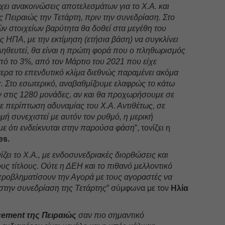
ει ανακοινώσεις αποτελεσμάτων για το Χ.Α. και
ς Πειραιώς την Τετάρτη, πριν την συνεδρίαση. Στο
ν στοιχείων βαρύτητα θα δοθεί στα μεγέθη του
 ΗΠΑ, με την εκτίμηση (ετήσια βάση) να συγκλίνει
ληθευτεί, θα είναι η πρώτη φορά που ο πληθωρισμός
από το 3%, από τον Μάρτιο του 2021 που είχε
τερα το επενδυτικό κλίμα διεθνώς παραμένει ακόμα
ές. Στο εσωτερικό, αναβαθμίζουμε ελαφρώς το κάτω
ν στις 1280 μονάδες, αν και θα προχωρήσουμε σε
ε περίπτωση αδυναμίας του Χ.Α. Αντιθέτως, σε
ή συνεχιστεί με αυτόν τον ρυθμό, η μερική
ε ότι ενδείκνυται στην παρούσα φάση
”, τονίζει η
es.
ζει το Χ.Α., με ενδοσυνεδριακές διορθώσεις και
υς τίτλους. Ούτε η ΔΕΗ και το πιθανό μελλοντικό
ροβληματίσουν την Αγορά με τους αγοραστές να
την συνεδρίαση της Τετάρτης
” σύμφωνα με τον
Ηλία
cement της Πειραιώς
σαν πιο σημαντικό