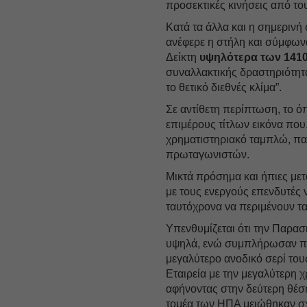
προσεκτικές κινήσεις από του
Κατά τα άλλα και η σημερινή
ανέφερε η στήλη και σύμφωνα 
Δείκτη
υψηλότερα των 141
συναλλακτικής δραστηριότητα
το θετικό διεθνές κλίμα”.
Σε αντίθετη περίπτωση, το όπ
επιμέρους τίτλων εικόνα που
χρηματιστηριακό ταμπλώ, πα
πρωταγωνιστών.
Μικτά πρόσημα και ήπιες μετα
με τους ενεργούς επενδυτές ν
ταυτόχρονα να περιμένουν τ
Υπενθυμίζεται ότι την Παρα
υψηλά, ενώ συμπλήρωσαν πέ
μεγαλύτερο ανοδικό σερί του
Εταιρεία με την μεγαλύτερη 
αφήνοντας στην δεύτερη θέσ
τομέα των ΗΠΑ μειώθηκαν σχε