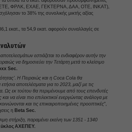
 τα οποία τα 6 εκατ. αφορούσαν προσυμφωνημένες
 ΕΤΕ, ΦΡΛΚ, ΕΧΑΕ, ΓΕΚΤΕΡΝΑ, ΔΑΑ, ΟΤΕ, ΙΝΚΑΤ),
χόλησαν το 38% της συνολικής μικτής αξίας
6,1 εκατ., τα 54,9 εκατ. αφορούν συναλλαγές σε
αναλυτών
 αποτελεσμάτων εστιάζεται το ενδιαφέρον αυτήν την
ιραιώς να δημοσιεύει την Τετάρτη μετά το κλείσιμο
oxx Sec.
ότητας’. Η Πειραιώς και η Coca Cola θα
ετήσια αποτελέσματα για το 2023, μαζί με τις
μα. Ως εκ τούτου θα περιμένουμε από τους επενδυτές
και να είναι πιο επιλεκτικοί ενεργώντας ανάλογα με
οινώνονται και τις επικαιροποιημένες προοπτικές
”,
ήσεις η
Beta Sec.
ιμη στήριξη, παραμένει εκείνη των 1351 - 1340
ύκλος ΑΧΕΠΕΥ.