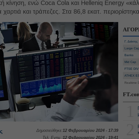
 κίνηση, ενώ Coca Cola και Helleniq Energy «κά
 χαρτιά και τράπεζες. Στα 86,8 εκατ. περιορίστηκ
ΑΓΟΡ
Γ. Δείκτης
Large Ca
Banks
Mid Cap
FTSE DIV
ATHEX E
Realtime 
FT.co
1
2
Δημοσιεύθηκε:
12 Φεβρουαρίου 2024 - 17:39
ς
Τελ. Ενημ.:
12 Φεβρουαρίου 2024 - 19:41