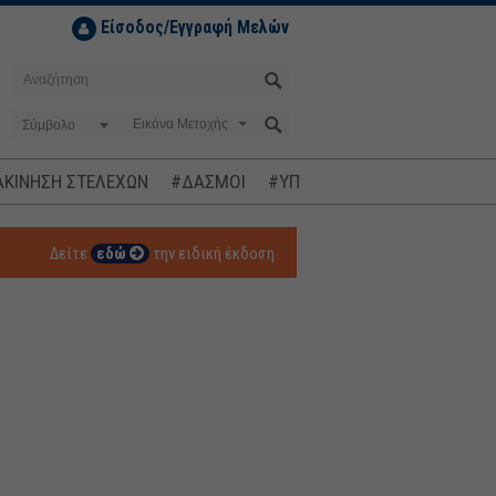
Είσοδος/Εγγραφή Μελών
Σύμβολο
ΚΙΝΗΣΗ ΣΤΕΛΕΧΩΝ
#ΔΑΣΜΟΙ
#ΥΠΟΚΛΟΠΕΣ
#ΠΛΗΘΩΡΙΣΜ
Δείτε
εδώ
την ειδική έκδοση