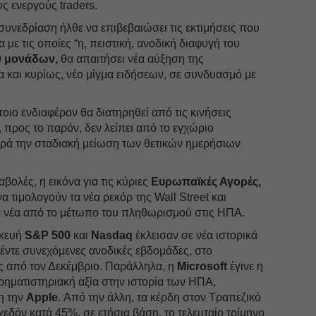
ς ενεργούς traders.
 συνεδρίαση ήλθε να επιβεβαιώσει τις εκτιμήσεις που
με τις οποίες “η, πειστική, ανοδική διαφυγή του
0 μονάδων,
θα απαιτήσει νέα αύξηση της
 και κυρίως, νέο μίγμα ειδήσεων, σε συνδυασμό με
οιο ενδιαφέρον θα διατηρηθεί από τις κινήσεις
, προς το παρόν, δεν λείπει από το εγχώριο
ρά την σταδιακή μείωση των θετικών ημερήσιων
βολές, η εικόνα για τις κύριες
Ευρωπαϊκές Αγορές,
α τιμολογούν τα νέα ρεκόρ της Wall Street και
α νέα από το μέτωπο του πληθωρισμού στις ΗΠΑ.
σκευή
S&P 500
και
Nasdaq
έκλεισαν σε νέα ιστορικά
ντε συνεχόμενες ανοδικές εβδομάδες, στο
ς από τον Δεκέμβριο. Παράλληλα, η
Microsoft
έγινε η
χρηματιστηριακή αξία στην ιστορία των ΗΠΑ,
η την
Apple
. Από την άλλη, τα κέρδη στον Τραπεζικό
δόν κατά 45%, σε ετήσια βάση, το τελευταίο τρίμηνο