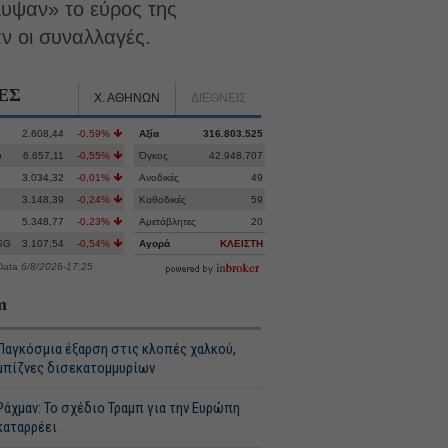
λυψαν» το εύρος της
αν οι συναλλαγές.
ΕΣ
Χ. ΑΘΗΝΩΝ
ΔΙΕΘΝΕΙΣ
2.608,44
-0,59%
Αξία
316.803.525
p
6.657,11
-0,55%
Όγκος
42.948.707
3.034,32
-0,01%
Ανοδικές
49
3.148,39
-0,24%
Καθοδικές
59
5.348,77
-0,23%
Αμετάβλητες
20
SG
3.107,54
-0,54%
Αγορά
ΚΛΕΙΣΤΗ
Data
6/8/2026-17:25
m
Παγκόσμια έξαρση στις κλοπές χαλκού,
μπίζνες δισεκατομμυρίων
Ράχμαν: Το σχέδιο Τραμπ για την Ευρώπη
καταρρέει