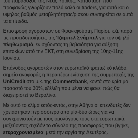
του παράδοξου της Νέας Υόρκης. Κατάσταση που
προφανώς γνωρίζουν πολύ καλά οι traders, για αυτό και ο
υψηλός βαθμός μεταβλητότητας/ρίσκου συντηρείται σε αυτά
τα επίπεδα.
Επιστροφή αγοραστών σε Φρανκφούρτη, Παρίσι, κ.ά. παρά
τις προειδοποιήσεις της
Ίζαμπελ
Σνάμπελ
για τον υψηλό
πληθωρισμό
, ενισχύοντας τη βεβαιότητα για αύξηση
επιτοκίων από την ΕΚΤ, στη συνεδρίαση της 10ης-11ης
Ιουνίου.
Επάνοδος αγοραστών στον ευρωπαϊκό τραπεζικό κλάδο,
σημείο αναφοράς η περαιτέρω ενίσχυση της συμμετοχής της
UniCredit
στο μ.κ. της
Commerzbank
, κοντά στο κρίσιμο
ποσοστό του 30%, εξέλιξη που μένει να φανεί πώς θα
διαχειριστεί το Βερολίνο.
Με αυτό το κλίμα εκτός-εντός, στην Αθήνα οι επενδυτές δεν
χρειάστηκαν περισσότερο από μία-δύο ώρες για να
συγχρονιστούν με τους ομολόγους τους στα ευρωπαϊκά,
μαζεύοντας σχεδόν το σύνολο της προσφοράς που βγήκε,
ετεροχρονισμένα
, μετά την αργία της Δευτέρας.