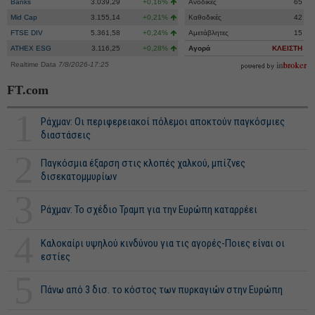
Banks
3.039,29
+0,16%
Ανοδικές
65
Mid Cap
3.155,14
+0,21%
Καθοδικές
42
FTSE DIV
5.361,58
+0,24%
Αμετάβλητες
15
ATHEX ESG
3.116,25
+0,28%
Αγορά
ΚΛΕΙΣΤΗ
Realtime Data
7/8/2026-17:25
FT.com
1
Ράχμαν: Οι περιφερειακοί πόλεμοι αποκτούν παγκόσμιες
διαστάσεις
2
Παγκόσμια έξαρση στις κλοπές χαλκού, μπίζνες
δισεκατομμυρίων
3
Ράχμαν: Το σχέδιο Τραμπ για την Ευρώπη καταρρέει
4
Καλοκαίρι υψηλού κινδύνου για τις αγορές-Ποιες είναι οι
εστίες
5
Πάνω από 3 δισ. το κόστος των πυρκαγιών στην Ευρώπη