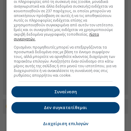
οι πληροφορίες από τη συσκευή σας (cookie, μοναδικά
αναγνωριστικά και άλλα δεδομένα συσκευής) ενδέχεται να
κοινοποιηθούν σε 237 παρόχους, οι οποίοι μπορούν να
αποκτήσουν πρόσβαση σε αυτές ή να τις αποθηκεύσουν.
Αυτές οι πληροφορίες ενδέχεται επίσης να
χρησιμοποιηθούν συγκεκριμένα από αυτόν τον ιστότοπο.
Εμείς και οι συνεργάτες μας ενδέχεται να χρησιμοποιούμε
ακριβή δεδομένα γεωγραφικής τοποθεσίας.
Λίστα
συνεργατών.
Ορισμένοι προμηθευτές μπορεί να επεξεργάζονται τα
προσωπικά δεδομένα σας με βάση το έννομο συμφέρον
τους, αλλά μπορείτε να αρνηθείτε κάνοντας διαχείριση των
παρακάτω επιλογών. Αναζητήστε έναν σύνδεσμο στο κάτω
μέρος αυτής της σελίδας ή στο μενού του ιστοτόπου, για να
διαχειριστείτε ή να ανακαλέσετε τη συναίνεσή σας στις
ρυθμίσεις απορρήτου και cookie.
Συναίνεση
Προσθέστε το euro2day.gr στο Discover
Δεν συγκατατίθεμαι
Διαχείριση επιλογών