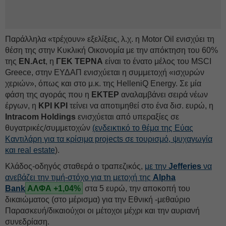
Παράλληλα «τρέχουν» εξελίξεις, λ.χ. η Motor Oil ενισχύει τη
θέση της στην Κυκλική Οικονομία με την απόκτηση του 60%
της
EN.Act
, η
ΓΕΚ ΤΕΡΝΑ
είναι το ένατο μέλος του MSCI
Greece, στην ΕΥΔΑΠ ενισχύεται η συμμετοχή «ισχυρών
χεριών», όπως και στο μ.κ. της HelleniQ Energy. Σε μία
φάση της αγοράς που η
ΕΚΤΕΡ
αναλαμβάνει σειρά νέων
έργων, η
ΚΡΙ ΚΡΙ
τείνει να αποτιμηθεί στο ένα δισ. ευρώ, η
Intracom Holdings
ενισχύεται από υπεραξίες σε
θυγατρικές/συμμετοχών
(ενδεικτικό το θέμα της Εύας
Καντιλάρη για τα κρίσιμα projects σε τουρισμό, ψυχαγωγία
και real estate
).
Κλάδος-οδηγός σταθερά ο τραπεζικός,
με την
Jefferies
να
ανεβάζει την τιμή-στόχο για τη μετοχή της
Alpha
Bank
ΑΛΦΑ +1,04%
στα 5 ευρώ, την αποκοπή του
δικαιώματος (στο μέρισμα) για την Εθνική -μεθαύριο
Παρασκευή/δικαιούχοι οι μέτοχοι μέχρι και την αυριανή
συνεδρίαση.