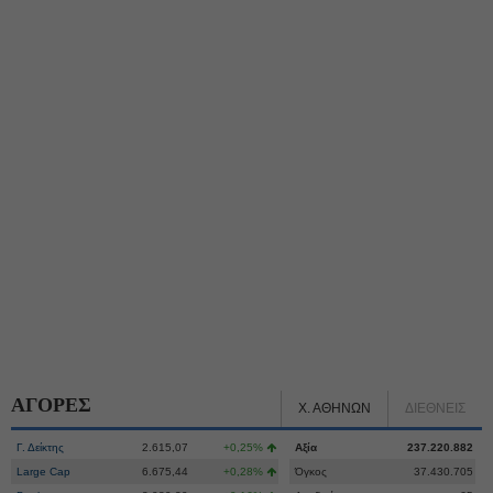
ΑΓΟΡΕΣ
Χ. ΑΘΗΝΩΝ
ΔΙΕΘΝΕΙΣ
Γ. Δείκτης
2.615,07
+0,25%
Αξία
237.220.882
Large Cap
6.675,44
+0,28%
Όγκος
37.430.705