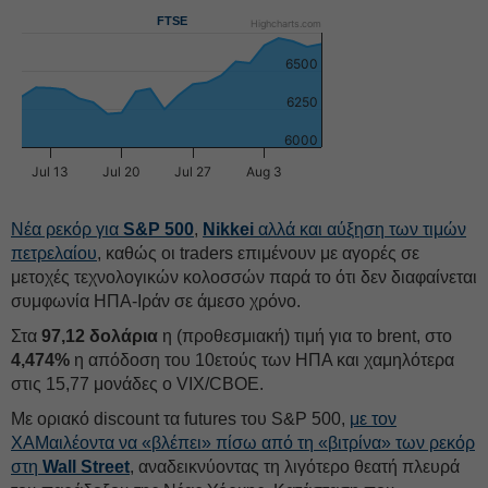
FTSE
Highcharts.com
6500
6250
6000
Jul 13
Jul 20
Jul 27
Aug 3
Νέα ρεκόρ για
S&P 500
,
Nikkei
αλλά και αύξηση των τιμών
πετρελαίου
, καθώς οι traders επιμένουν με αγορές σε
μετοχές τεχνολογικών κολοσσών παρά το ότι δεν διαφαίνεται
συμφωνία ΗΠΑ-Ιράν σε άμεσο χρόνο.
Στα
97,12 δολάρια
η (προθεσμιακή) τιμή για το brent, στο
4,474%
η απόδοση του 10ετούς των ΗΠΑ και χαμηλότερα
στις 15,77 μονάδες ο VIX/CBOE.
Με οριακό discount τα futures του S&P 500,
με τον
ΧΑΜαιλέοντα να «βλέπει» πίσω από τη «βιτρίνα» των ρεκόρ
στη
Wall Street
, αναδεικνύοντας τη λιγότερο θεατή πλευρά