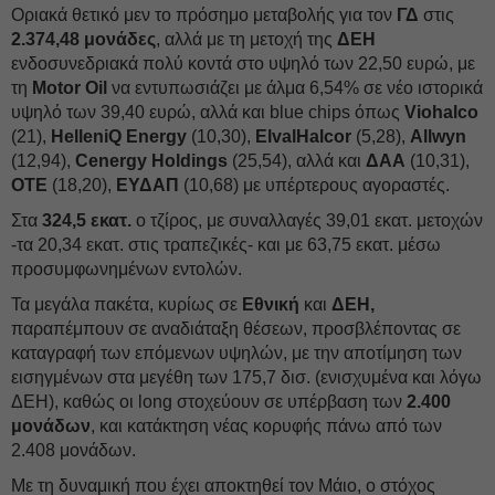
Οριακά θετικό μεν το πρόσημο μεταβολής για τον
ΓΔ
στις
2.374,48 μονάδες
, αλλά με τη μετοχή της
ΔΕΗ
ενδοσυνεδριακά πολύ κοντά στο υψηλό των 22,50 ευρώ, με
τη
Motor Oil
να εντυπωσιάζει με άλμα 6,54% σε νέο ιστορικά
υψηλό των 39,40 ευρώ, αλλά και blue chips όπως
Viohalco
(21),
HelleniQ Energy
(10,30),
ElvalHalcor
(5,28),
Allwyn
(12,94),
Cenergy Holdings
(25,54), αλλά και
ΔΑΑ
(10,31),
ΟΤΕ
(18,20),
ΕΥΔΑΠ
(10,68) με υπέρτερους αγοραστές.
Στα
324,5 εκατ.
ο τζίρος, με συναλλαγές 39,01 εκατ. μετοχών
-τα 20,34 εκατ. στις τραπεζικές- και με 63,75 εκατ. μέσω
προσυμφωνημένων εντολών.
Τα μεγάλα πακέτα, κυρίως σε
Εθνική
και
ΔΕΗ,
παραπέμπουν σε αναδιάταξη θέσεων, προσβλέποντας σε
καταγραφή των επόμενων υψηλών, με την αποτίμηση των
εισηγμένων στα μεγέθη των 175,7 δισ. (ενισχυμένα και λόγω
ΔΕΗ), καθώς οι long στοχεύουν σε υπέρβαση των
2.400
μονάδων
, και κατάκτηση νέας κορυφής πάνω από των
2.408 μονάδων.
Με τη δυναμική που έχει αποκτηθεί τον Μάιο, ο στόχος