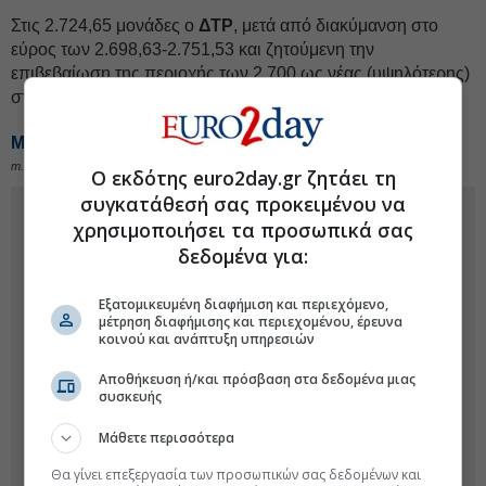
Στις 2.724,65 μονάδες ο
ΔΤΡ
, μετά από διακύμανση στο
εύρος των 2.698,63-2.751,53 και ζητούμενη την
επιβεβαίωση της περιοχής των 2.700 ως νέας (υψηλότερης)
στήριξης (σε «κλείσιμο» εβδομάδας).
Μιχαήλ Γελαντάλις
m.gelantalis@euro2day.gr
Ο εκδότης euro2day.gr ζητάει τη
συγκατάθεσή σας προκειμένου να
χρησιμοποιήσει τα προσωπικά σας
δεδομένα για:
Εξατομικευμένη διαφήμιση και περιεχόμενο,
μέτρηση διαφήμισης και περιεχομένου, έρευνα
κοινού και ανάπτυξη υπηρεσιών
Αποθήκευση ή/και πρόσβαση στα δεδομένα μιας
συσκευής
Μάθετε περισσότερα
Θα γίνει επεξεργασία των προσωπικών σας δεδομένων και