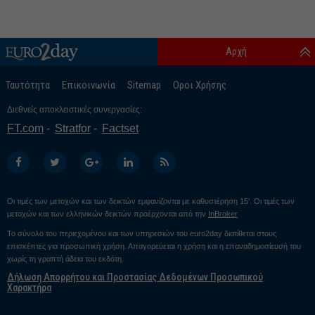
Αρχή
Ταυτότητα
Επικοινωνία
Sitemap
Οροι Χρήσης
Διεθνείς αποκλειστικές συνεργασίες:
FT.com
Stratfor
Factset
Οι τιμές των μετοχών και των δεικτών εμφανίζονται με καθυστέρηση 15’. Οι τιμές των
μετοχών και των ελληνικών δεικτών προέρχονται από την
InBroker
Το σύνολο του περιεχομένου και των υπηρεσιών του euro2day διατίθεται στους
επισκέπτες για προσωπική χρήση. Απαγορεύεται η χρήση και η επαναδημοσίευσή του
χωρίς τη γραπτή άδεια του εκδότη.
Δήλωση Απορρήτου και Προστασίας Δεδομένων Προσωπικού
Χαρακτήρα