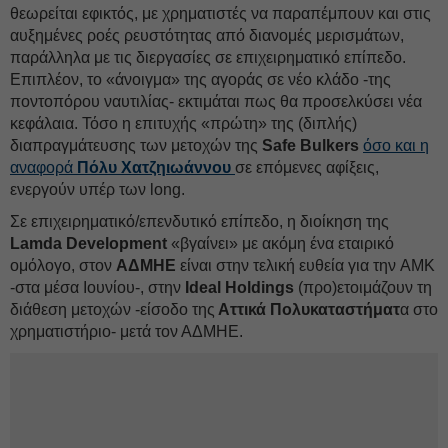
θεωρείται εφικτός, με χρηματιστές να παραπέμπουν και στις
αυξημένες ροές ρευστότητας από διανομές μερισμάτων,
παράλληλα με τις διεργασίες σε επιχειρηματικό επίπεδο.
Επιπλέον, το «άνοιγμα» της αγοράς σε νέο κλάδο -της
ποντοπόρου ναυτιλίας- εκτιμάται πως θα προσελκύσει νέα
κεφάλαια. Τόσο η επιτυχής «πρώτη» της (διπλής)
διαπραγμάτευσης των μετοχών της
Safe Bulkers
όσο και η
αναφορά
Πόλυ Χατζηιωάννου
σε επόμενες αφίξεις,
ενεργούν υπέρ των long.
Σε επιχειρηματικό/επενδυτικό επίπεδο, η διοίκηση της
Lamda Development
«βγαίνει» με ακόμη ένα εταιρικό
ομόλογο, στον
ΑΔΜΗΕ
είναι στην τελική ευθεία για την AMK
-στα μέσα Ιουνίου-, στην
Ideal Holdings
(προ)ετοιμάζουν τη
διάθεση μετοχών -είσοδο της
Αττικά Πολυκαταστήματ
α στο
χρηματιστήριο- μετά τον ΑΔΜΗΕ.