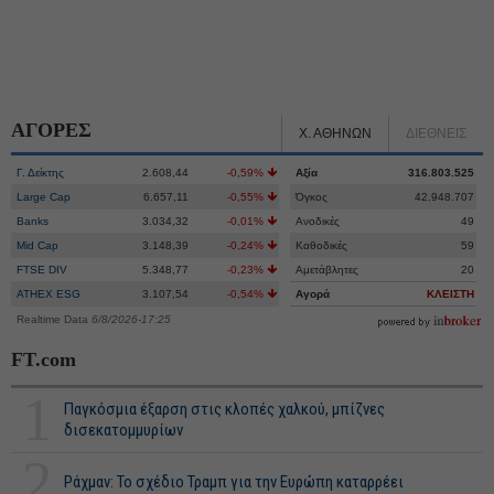
ΑΓΟΡΕΣ
Χ. ΑΘΗΝΩΝ
ΔΙΕΘΝΕΙΣ
Γ. Δείκτης
2.608,44
-0,59%
Αξία
316.803.525
Large Cap
6.657,11
-0,55%
Όγκος
42.948.707
Banks
3.034,32
-0,01%
Ανοδικές
49
Mid Cap
3.148,39
-0,24%
Καθοδικές
59
FTSE DIV
5.348,77
-0,23%
Αμετάβλητες
20
ATHEX ESG
3.107,54
-0,54%
Αγορά
ΚΛΕΙΣΤΗ
Realtime Data
6/8/2026-17:25
FT.com
1
Παγκόσμια έξαρση στις κλοπές χαλκού, μπίζνες
δισεκατομμυρίων
2
Ράχμαν: Το σχέδιο Τραμπ για την Ευρώπη καταρρέει