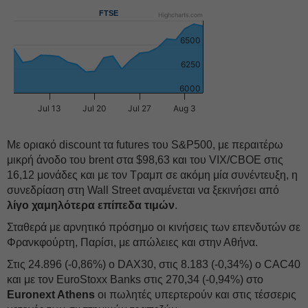
FTSE
Highcharts.com
6500
6250
6000
Jul 13
Jul 20
Jul 27
Aug 3
Με οριακό discount τα futures του S&P500, με περαιτέρω
μικρή άνοδο του brent στα $98,63 και του VIX/CBOE στις
16,12 μονάδες και με τον Τραμπ σε ακόμη μία συνέντευξη, η
συνεδρίαση στη Wall Street αναμένεται να ξεκινήσει από
λίγο χαμηλότερα επίπεδα τιμών
.
Σταθερά με αρνητικό πρόσημο οι κινήσεις των επενδυτών σε
Φρανκφούρτη, Παρίσι, με απώλειες και στην Αθήνα.
Στις 24.896 (-0,86%) ο DAX30, στις 8.183 (-0,34%) ο CAC40
και με τον EuroStoxx Banks στις 270,34 (-0,94%) στο
Euronext Athens
οι πωλητές υπερτερούν και στις τέσσερις