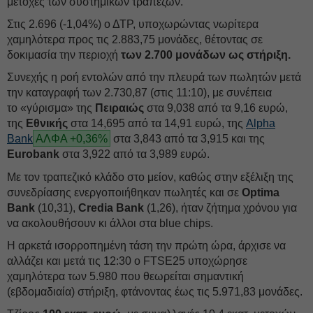
μετοχές των συστημικών τραπεζών.
Στις 2.696 (-1,04%) ο ΔΤΡ, υποχωρώντας νωρίτερα
χαμηλότερα προς τις 2.883,75 μονάδες, θέτοντας σε
δοκιμασία την περιοχή
των 2.700 μονάδων ως στήριξη.
Συνεχής η ροή εντολών από την πλευρά των πωλητών μετά
την καταγραφή των 2.730,87 (στις 11:10), με συνέπεια
το «γύρισμα» της
Πειραιώς
στα 9,038 από τα 9,16 ευρώ,
της
Εθνικής
στα 14,695 από τα 14,91 ευρώ, της
Alpha
Bank
ΑΛΦΑ +0,36%
στα 3,843 από τα 3,915 και της
Eurobank
στα 3,922 από τα 3,989 ευρώ.
Με τον τραπεζικό κλάδο στο μείον, καθώς στην εξέλιξη της
συνεδρίασης ενεργοποιήθηκαν πωλητές και σε
Optima
Bank
(10,31),
Credia Bank
(1,26), ήταν ζήτημα χρόνου για
να ακολουθήσουν κι άλλοι στα blue chips.
Η αρκετά ισορροπημένη τάση την πρώτη ώρα, άρχισε να
αλλάζει και μετά τις 12:30 ο FTSE25 υποχώρησε
χαμηλότερα των 5.980 που θεωρείται σημαντική
(εβδομαδιαία) στήριξη, φτάνοντας έως τις 5.971,83 μονάδες.