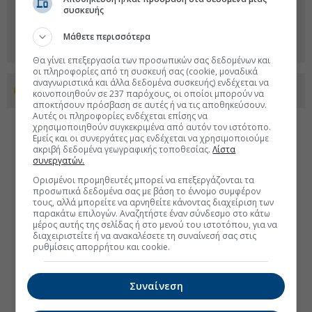
συσκευής
Μάθετε περισσότερα
Θα γίνει επεξεργασία των προσωπικών σας δεδομένων και
οι πληροφορίες από τη συσκευή σας (cookie, μοναδικά
αναγνωριστικά και άλλα δεδομένα συσκευής) ενδέχεται να
Προσθέστε το euro2day.gr στο Discover
κοινοποιηθούν σε 237 παρόχους, οι οποίοι μπορούν να
αποκτήσουν πρόσβαση σε αυτές ή να τις αποθηκεύσουν.
Αυτές οι πληροφορίες ενδέχεται επίσης να
χρησιμοποιηθούν συγκεκριμένα από αυτόν τον ιστότοπο.
Εμείς και οι συνεργάτες μας ενδέχεται να χρησιμοποιούμε
ακριβή δεδομένα γεωγραφικής τοποθεσίας.
Λίστα
συνεργατών.
Ορισμένοι προμηθευτές μπορεί να επεξεργάζονται τα
προσωπικά δεδομένα σας με βάση το έννομο συμφέρον
τους, αλλά μπορείτε να αρνηθείτε κάνοντας διαχείριση των
παρακάτω επιλογών. Αναζητήστε έναν σύνδεσμο στο κάτω
μέρος αυτής της σελίδας ή στο μενού του ιστοτόπου, για να
διαχειριστείτε ή να ανακαλέσετε τη συναίνεσή σας στις
ρυθμίσεις απορρήτου και cookie.
Συναίνεση