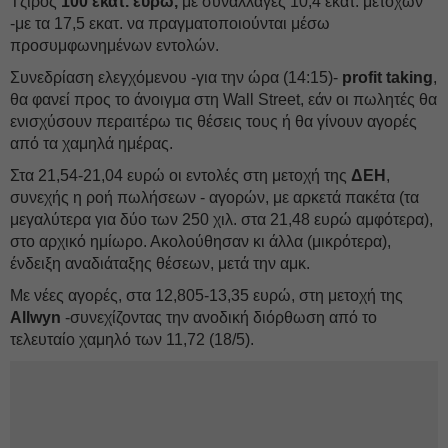
Τζίρος
100 εκατ. ευρώ,
με συναλλαγές 10,4 εκατ. μετοχών
-με τα 17,5 εκατ. να πραγματοποιούνται μέσω
προσυμφωνημένων εντολών.
Συνεδρίαση ελεγχόμενου -για την ώρα (14:15)-
profit taking
,
θα φανεί προς τo άνοιγμα στη Wall Street, εάν οι πωλητές θα
ενισχύσουν περαιτέρω τις θέσεις τους ή θα γίνουν αγορές
από τα χαμηλά ημέρας.
Στα 21,54-21,04 ευρώ οι εντολές στη μετοχή της
ΔΕΗ
,
συνεχής η ροή πωλήσεων - αγορών, με αρκετά πακέτα (τα
μεγαλύτερα για δύο των 250 χιλ. στα 21,48 ευρώ αμφότερα),
στο αρχικό ημίωρο. Ακολούθησαν κι άλλα (μικρότερα),
ένδειξη αναδιάταξης θέσεων, μετά την αμκ.
Με νέες αγορές, στα 12,805-13,35 ευρώ, στη μετοχή της
Allwyn
-συνεχίζοντας την ανοδική διόρθωση από το
τελευταίο χαμηλό των 11,72 (18/5).