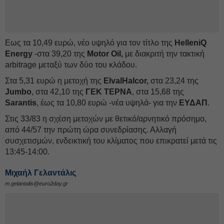
Εως τα 10,49 ευρώ, νέο υψηλό για τον τίτλο της
HelleniQ
Energy
-στα 39,20 της
Motor Oil,
με διακριτή την τακτική
arbitrage μεταξύ των δύο του κλάδου.
Στα 5,31 ευρώ η μετοχή της
ElvalHalcor,
στα 23,24 της
Jumbo
, στα 42,10 της
ΓΕΚ ΤΕΡΝΑ
, στα 15,68 της
Sarantis
, έως τα 10,80 ευρώ -νέα υψηλά- για την
ΕΥΔΑΠ
.
Στις 33/83 η σχέση μετοχών με θετικό/αρνητικό πρόσημο,
από 44/57 την πρώτη ώρα συνεδρίασης. Αλλαγή
συσχετισμών, ενδεικτική του κλίματος που επικρατεί μετά τις
13:45-14:00.
Μιχαήλ Γελαντάλις
m.gelantalis@euro2day.gr