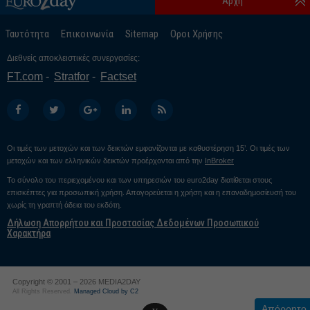
Αρχή
Ταυτότητα
Επικοινωνία
Sitemap
Οροι Χρήσης
Διεθνείς αποκλειστικές συνεργασίες:
FT.com
Stratfor
Factset
Οι τιμές των μετοχών και των δεικτών εμφανίζονται με καθυστέρηση 15’. Οι τιμές των
μετοχών και των ελληνικών δεικτών προέρχονται από την
InBroker
Το σύνολο του περιεχομένου και των υπηρεσιών του euro2day διατίθεται στους
επισκέπτες για προσωπική χρήση. Απαγορεύεται η χρήση και η επαναδημοσίευσή του
χωρίς τη γραπτή άδεια του εκδότη.
Δήλωση Απορρήτου και Προστασίας Δεδομένων Προσωπικού
Χαρακτήρα
Copyright © 2001 – 2026 MEDIA2DAY
All Rights Reserved.
Managed Cloud by C2
Απόρρητο