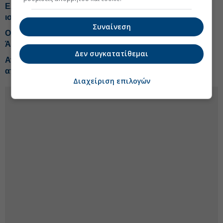
Ελλάδα και Κύπρος γίνονται η ευρωπαϊκή πύλη του
ισραηλινού tech
Συναίνεση
Ο Φιντάν παρομοιάζει την αμυντική συμφωνία με το
Άρθρο 5 του ΝΑΤΟ
Δεν συγκατατίθεμαι
Ανατροπή στο Ισραήλ: Ο Αϊζενκότ περνά μπροστά
από τον Νετανιάχου
Διαχείριση επιλογών