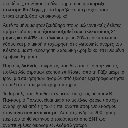
αντιθέτως, συνέχισε να δίνει σήμα πως
η σύρραξη
σύντομα θα έληγε,
με το Ισραήλ να υπερισχύει τόσο
στρατιωτικά, όσο και οικονομικά.
Αυτό το μήνυμα ήταν ξεκάθαρο στους μελλοντικούς δείκτες
τιμής/κέρδους, που
έχουν αυξηθεί τους τελευταίους 21
μήνες κατά 40%,
σε σύγκριση με το 20% στον υπόλοιπο
κόσμο και μια μικρή υποχώρηση στις γειτονικές αγορές του
Κόλπου, με επικεφαλής τη Σαουδική Αραβία και τα Ηνωμένα
Αραβικά Εμιράτα.
Παρά τις διεθνείς επικρίσεις που δέχεται το Ισραήλ για τις
πολλαπλές στρατιωτικές του επιθέσεις, από τη Γάζα μέχρι το
Ιράν, μια αύξηση των αγορών από ξένους έχει τροφοδοτήσει
το ράλι στο ισραηλινό χρηματιστήριο.
Το Ισραήλ, που ιδρύθηκε εν μέσω φτώχειας μετά τον Β’
Παγκόσμιο Πόλεμο, είναι μια από τις λίγες χώρες που έχει
αναρριχηθεί από τις τάξεις του αναπτυσσόμενου κόσμου
στον
αναπτυγμένο κόσμο
. Από τα χονδρικά 200 κράτη,
περίπου τα 40 κατηγοριοποιούνται από το ΔΝΤ ως
αναπτυγμένες οικονομίες. Ακόμα λιγότερα