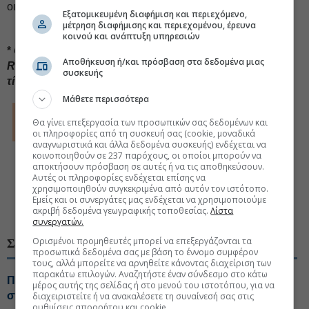
οικονομική δύναμη της περιοχής.
Εξατομικευμένη διαφήμιση και περιεχόμενο,
μέτρηση διαφήμισης και περιεχομένου, έρευνα
κοινού και ανάπτυξη υπηρεσιών
*
Ο συγγραφέας του άρθρου είναι πρόεδρος του
Αποθήκευση ή/και πρόσβαση στα δεδομένα μιας
Rockefeller International. Το τελευταίο του βιβλίο έχει
συσκευής
τίτλο «What Went Wrong With Capitalism».
Μάθετε περισσότερα
© The Financial Times Limited 2025. All rights reserved.
FT and Financial Times are trademarks of the Financial Times
Θα γίνει επεξεργασία των προσωπικών σας δεδομένων και
Ltd.
οι πληροφορίες από τη συσκευή σας (cookie, μοναδικά
αναγνωριστικά και άλλα δεδομένα συσκευής) ενδέχεται να
Not to be redistributed, copied or modified in any way.
κοινοποιηθούν σε 237 παρόχους, οι οποίοι μπορούν να
Euro2day.gr is solely responsible for providing this translation
αποκτήσουν πρόσβαση σε αυτές ή να τις αποθηκεύσουν.
and the Financial Times Limited does not accept any liability
Αυτές οι πληροφορίες ενδέχεται επίσης να
for the accuracy or quality of the translation
χρησιμοποιηθούν συγκεκριμένα από αυτόν τον ιστότοπο.
Εμείς και οι συνεργάτες μας ενδέχεται να χρησιμοποιούμε
#Μέση Ανατολή
ακριβή δεδομένα γεωγραφικής τοποθεσίας.
#Ισραήλ οικονομία
Λίστα
συνεργατών.
Ορισμένοι προμηθευτές μπορεί να επεξεργάζονται τα
ΣΧΕΤΙΚΑ ΘΕΜΑΤΑ
προσωπικά δεδομένα σας με βάση το έννομο συμφέρον
τους, αλλά μπορείτε να αρνηθείτε κάνοντας διαχείριση των
παρακάτω επιλογών. Αναζητήστε έναν σύνδεσμο στο κάτω
Ποιο είναι το σχέδιο Τραμπ για τη νέα διακυβέρνηση
μέρος αυτής της σελίδας ή στο μενού του ιστοτόπου, για να
στη Γάζα
διαχειριστείτε ή να ανακαλέσετε τη συναίνεσή σας στις
ρυθμίσεις απορρήτου και cookie.