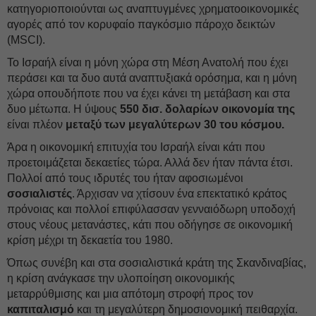
κατηγοριοποιούνται ως αναπτυγμένες χρηματοοικονομικές
αγορές από τον κορυφαίο παγκόσμιο πάροχο δεικτών
(MSCI).
Το Ισραήλ είναι η μόνη χώρα στη Μέση Ανατολή που έχει
περάσει και τα δυο αυτά αναπτυξιακά ορόσημα, και η μόνη
χώρα οπουδήποτε που να έχει κάνει τη μετάβαση και στα
δυο μέτωπα. Η ύψους
550 δισ. δολαρίων οικονομία της
είναι πλέον
μεταξύ των μεγαλύτερων 30 του κόσμου.
Άρα η οικονομική επιτυχία του Ισραήλ είναι κάτι που
προετοιμάζεται δεκαετίες τώρα. Αλλά δεν ήταν πάντα έτσι.
Πολλοί από τους ιδρυτές του ήταν αφοσιωμένοι
σοσιαλιστές
. Άρχισαν να χτίσουν ένα επεκτατικό κράτος
πρόνοιας και πολλοί επιφύλασσαν γενναιόδωρη υποδοχή
στους νέους μετανάστες, κάτι που οδήγησε σε οικονομική
κρίση μέχρι τη δεκαετία του 1980.
Όπως συνέβη και στα σοσιαλιστικά κράτη της Σκανδιναβίας,
η κρίση ανάγκασε την υλοποίηση οικονομικής
μεταρρύθμισης και μια απότομη στροφή προς τον
καπιταλισμό
και τη μεγαλύτερη δημοσιονομική πειθαρχία.