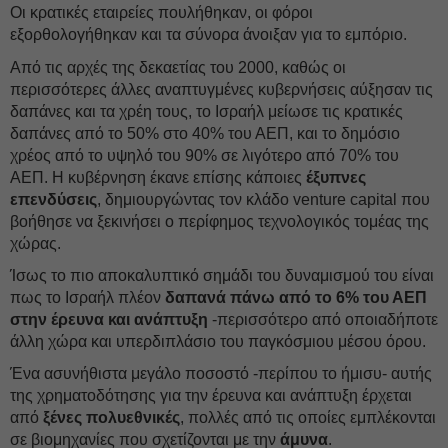
Οι κρατικές εταιρείες πουλήθηκαν, οι φόροι
εξορθολογήθηκαν και τα σύνορα άνοιξαν για το εμπόριο.
Από τις αρχές της δεκαετίας του 2000, καθώς οι
περισσότερες άλλες αναπτυγμένες κυβερνήσεις αύξησαν τις
δαπάνες και τα χρέη τους, το Ισραήλ μείωσε τις κρατικές
δαπάνες από το 50% στο 40% του ΑΕΠ, και το δημόσιο
χρέος από το υψηλό του 90% σε λιγότερο από 70% του
ΑΕΠ. Η κυβέρνηση έκανε επίσης κάποιες
έξυπνες
επενδύσεις
, δημιουργώντας τον κλάδο venture capital που
βοήθησε να ξεκινήσει ο περίφημος τεχνολογικός τομέας της
χώρας.
Ίσως το πιο αποκαλυπτικό σημάδι του δυναμισμού του είναι
πως το Ισραήλ πλέον
δαπανά πάνω από το 6% του ΑΕΠ
στην έρευνα και ανάπτυξη
-περισσότερο από οποιαδήποτε
άλλη χώρα και υπερδιπλάσιο του παγκόσμιου μέσου όρου.
Ένα ασυνήθιστα μεγάλο ποσοστό -περίπου το ήμισυ- αυτής
της χρηματοδότησης για την έρευνα και ανάπτυξη έρχεται
από
ξένες πολυεθνικές
, πολλές από τις οποίες εμπλέκονται
σε βιομηχανίες που σχετίζονται με την
άμυνα
.