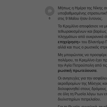
Μήπως η Ημέρα της Νίκης ση
υποβαθμισμένης στρατιωτικ
στις 9 Μαΐου ήταν έντονος.
0
Το Κρεμλίνο αποφάσισε να μη
τεθωρακισμένων και βαρέως 
πληγμάτων από ουκρανικά dr
επιχείρηση
» του Βλαντίμιρ 
αλλά και πως ο ρωσικός στρα
Μη μπορώντας να προσφέρει 
πολέμου, το Κρεμλίνο έχει π
την Αγία Πετρούπολη από τις
ρωσική πρωτεύουσα
.
Οι ανησυχίες για την ασφάλε
αεροδρομίων της Μόσχας και σ
δολοφονηθεί στους δρόμους 
σε όλη τη Ρωσία λόγω των 
διυλιστηρίων πετρελαίου.
Για τη Ρωσία, συνολικά, τα 