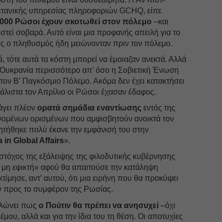
ρετανικής υπηρεσίας πληροφοριών GCHQ, είπε
.000 Ρώσοι έχουν σκοτωθεί στον πόλεμο
–και
στεί σοβαρά. Αυτό είναι μια προφανής απειλή για το
ας ο πληθυσμός ήδη μειώνονταν πριν τον πόλεμο.
ά, τότε αυτά τα κόστη μπορεί να έμοιαζαν ανεκτά. Αλλά
Ουκρανία περισσότερο απ’ όσο η Σοβιετική Ένωση
τον Β’ Παγκόσμιο Πόλεμο. Ακόμα δεν έχει κατακτήσει
άλιστα τον Απρίλιο οι Ρώσοι έχασαν έδαφος.
άγει πλέον
ορατά σημάδια εναντίωσης
εντός της
νομένων ορισμένων που αμφισβητούν ανοικτά τον
τήθηκε πολύ έκανε την εμφάνισή του στην
 in Global Affairs
».
στόχος της εξάλειψης της φιλοδυτικής κυβέρνησης
 μη εφικτή» αφού θα απαιτούσε την κατάληψη
ίμησε, αντ’ αυτού, ότι μια ειρήνη που θα προκύψει
 προς το συμφέρον της Ρωσίας.
ηλώνει πως
ο Πούτιν θα πρέπει να ανησυχεί
–όχι
μου, αλλά και για την ίδια του τη θέση. Οι αποτυχίες