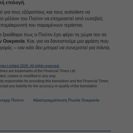
λή επιλογή.
 για τους εξόριστους και τους outsiders να
 το μέλλον του Πούτιν να επηρεαστεί από ευσεβείς
 απομάκρυνσή του παραμένουν τεράστια.
πιο ξεκάθαρο πως ο Πούτιν έχει φέρει τη χώρα του σε
ν Ουκρανία
. Και, για να δανειστούμε μια φράση που
αγορές –
«αν κάτι δεν μπορεί να συνεχιστεί για πάντα,
mes Limited 2026. All rights reserved.
imes are trademarks of the Financial Times Ltd.
uted, copied or modified in any way.
ly responsible for providing this translation and the Financial Times
cept any liability for the accuracy or quality of the translation
ντιμιρ Πούτιν
#Διαπραγμάτευση Ρωσία Ουκρανία