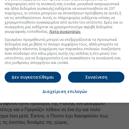
πληροφορίες από τη συσκευή σας (cookie, μοναδικά αναγνωριστικά
uro2day.gr
στο
Google Discover!
και άλλα δεδομένα συσκευής) ενδέχεται να κοινοποιηθούν σε 237
παρόχους, οι οποίοι μπορούν να αποκτήσουν πρόσβαση σε αυτές ή
 εξελίξεις με την υπογραφη εγκυρότητας του Euro2day.gr
να τις αποθηκεύσουν. Αυτές οι πληροφορίες ενδέχεται επίσης να
χρησιμοποιηθούν συγκεκριμένα από αυτόν τον ιστότοπο. Εμείς και οι
συνεργάτες μας ενδέχεται να χρησιμοποιούμε ακριβή δεδομένα
FOLLOW US
γεωγραφικής τοποθεσίας.
Λίστα συνεργατών.
Ακολουθήστε τη σελίδα του
Euro2day.gr
στο
Linkedin
Ορισμένοι προμηθευτές μπορεί να επεξεργάζονται τα προσωπικά
δεδομένα σας με βάση το έννομο συμφέρον τους, αλλά μπορείτε να
αρνηθείτε κάνοντας διαχείριση των παρακάτω επιλογών. Αναζητήστε
ντιπολίτευσης τείνουν να καταλήγουν νεκροί ή
έναν σύνδεσμο στο κάτω μέρος αυτής της σελίδας ή στο μενού του
οφ
δολοφονήθηκε κοντά στο Κρεμλίνο το 2015. Ο
ιστοτόπου, για να διαχειριστείτε ή να ανακαλέσετε τη συναίνεσή σας
φυλακή το 2024 –σχεδόν σίγουρα δολοφονημένος.
στις ρυθμίσεις απορρήτου και cookie.
σική Δούμα τον Σεπτέμβριο, αλλά το αποτέλεσμα δεν
Δεν συγκατατίθεμαι
Συναίνεση
ροπής του Πούτιν έχουν οι
άνδρες με όπλα
, παρά οι
του 2023 της οποίας ηγήθηκε ο
Γεβγκένι Πριγκόζιν
,
Διαχείριση επιλογών
r, έφερε τον Πούτιν πιο κοντά στην απώλεια της
ά αφότου έγινε πρόεδρος της Ρωσίας τον Δεκέμβριο
έτυχε και ο Πριγκόζιν πέθανε σε ένα όχι και πολύ
μα λίγο μετά. Έκτοτε, ο Πούτιν έχει διασφαλίσει πως
ς τις ένοπλες δυνάμεις της χώρας.