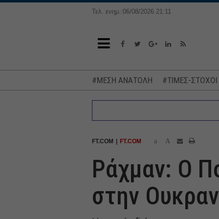
Τελ. ενημ.:06/08/2026 21:11
#ΜΕΣΗ ΑΝΑΤΟΛΗ
#ΤΙΜΕΣ-ΣΤΟΧΟΙ
a
A
FT.COM
FT.COM
Ράχμαν: Ο Π
στην Ουκραν