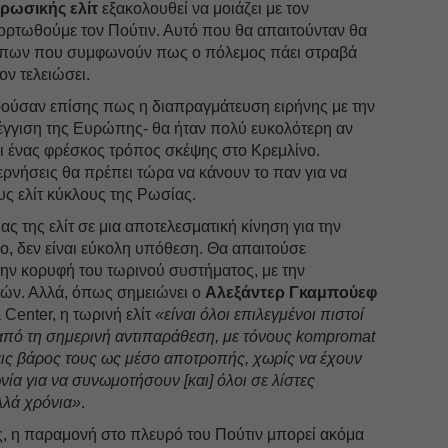
 ρωσικής ελίτ
εξακολουθεί να μοιάζει με τον
φορτωθούμε τον Πούτιν. Αυτό που θα απαιτούνταν θα
ρώπων που συμφωνούν πως ο πόλεμος πάει στραβά
ον τελειώσει.
οούσαν επίσης πως η διαπραγμάτευση ειρήνης με την
γγιση της Ευρώπης- θα ήταν πολύ ευκολότερη αν
 ένας φρέσκος τρόπος σκέψης στο Κρεμλίνο.
ρνήσεις θα πρέπει τώρα να κάνουν το παν για να
υς ελίτ κύκλους της Ρωσίας.
ς της ελίτ σε μια αποτελεσματική κίνηση για την
ο, δεν είναι εύκολη υπόθεση. Θα απαιτούσε
την κορυφή του τωρινού συστήματος, με την
ών. Αλλά, όπως σημειώνει ο
Αλεξάντερ Γκαμπούεφ
 Center, η τωρινή ελίτ
«είναι όλοι επιλεγμένοι πιστοί
από τη σημερινή αντιπαράθεση, με τόνους kompromat
εις βάρος τους ως μέσο αποτροπής, χωρίς να έχουν
ία για να συνωμοτήσουν [και] όλοι σε λίστες
λλά χρόνια»
.
ς, η παραμονή στο πλευρό του Πούτιν μπορεί ακόμα