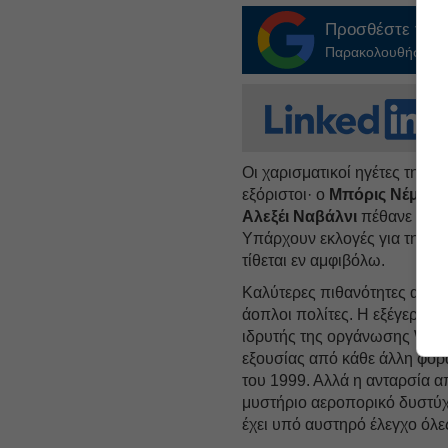
Προσθέστε το
E
Παρακολουθήστε τις
Οι χαρισματικοί ηγέτες της α
εξόριστοι· ο
Μπόρις Νέμτσ
Αλεξέι Ναβάλνι
πέθανε στη 
Υπάρχουν εκλογές για τη Ρω
τίθεται εν αμφιβόλω.
Καλύτερες πιθανότητες ανατ
άοπλοι πολίτες. Η εξέγερση 
ιδρυτής της οργάνωσης Wagne
εξουσίας από κάθε άλλη φορ
του 1999. Αλλά η ανταρσία απ
μυστήριο αεροπορικό δυστύχη
έχει υπό αυστηρό έλεγχο όλε