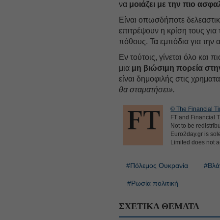
να
μοιάζει με την πιο ασφα
Είναι οπωσδήποτε δελεαστικό
επιτρέψουν η κρίση τους για
πόθους. Τα εμπόδια για την
Εν τούτοις, γίνεται όλο και 
μια
μη βιώσιμη πορεία στη
είναι δημοφιλής στις χρηματ
θα σταματήσει».
© The Financial Ti
FT and Financial T
Not to be redistrib
Euro2day.gr is sole
Limited does not ac
#Πόλεμος Ουκρανία
#Βλά
#Ρωσία πολιτική
ΣΧΕΤΙΚΑ ΘΕΜΑΤΑ