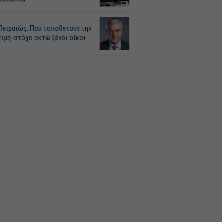
Πειραιώς: Πού τοποθετούν την
τιμή-στόχο οκτώ ξένοι οίκοι