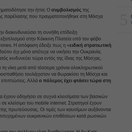
ματοδότησε την ήττα; Ο
συμβολισμός
της
5
ής παρέλασης που πραγματοποιήθηκε στη Μόσχα
ν διακινδυνεύσει τη συνήθη επίδειξη
εξοπλισμού στην Κόκκινη Πλατεία υπό τον φόβο
ones. Η απόφαση έδειξε πως η «
ειδική στρατιωτική
Πούτιν όχι μόνο απέτυχε να νικήσει την Ουκρανία,
τός κινδυνεύει τώρα εντός της ίδιας της Μόσχας.
τη νίκη μετά από τέσσερα χρόνια ολοκληρωτικού
ροσπαθήσει τουλάχιστον να θωρακίσει τη Μόσχα και
 επιπτώσεις. Αλλά
ο πόλεμος έχει φτάσει τώρα στη
ια έχουν οδηγήσει σε συχνά κλεισίματα των βασικών
ε κλείσιμο του mobile internet. Στρατηγοί έχουν
της πρωτεύουσας. Οι τιμές των καυσίμων αυξάνονται
επιτυχημένων ουκρανικών επιθέσεων κατά ρωσικών
κόστη του πολέμου είναι δυσθεώρητα. Η Αν Κιστ-