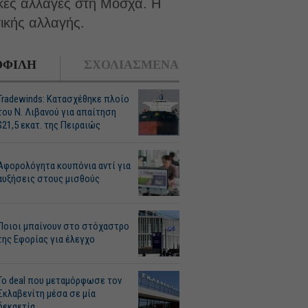
τικές αλλαγές στη Μόσχα. Η
τικής αλλαγής.
ΦΙΛΗ
ΣΧΟΛΙΑΣΜΕΝΑ
Tradewinds: Κατασχέθηκε πλοίο
του Ν. Λιβανού για απαίτηση
$21,5 εκατ. της Πειραιώς
Αφορολόγητα κουπόνια αντί για
αυξήσεις στους μισθούς
Ποιοι μπαίνουν στο στόχαστρο
της Εφορίας για έλεγχο
Το deal που μεταμόρφωσε τον
Σκλαβενίτη μέσα σε μία
δεκαετία