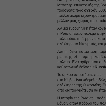
Μπάτλερ, επικεφαλής της β
πρόσφατα πως
σχεδόν 500
πολλοί ακόμα έχουν τραυματι
μέλλον μιας χώρας της οποί
Αν μια ένδοξη νίκη ήταν κοντ
η Ρωσία πλέον πολεμά στην 
πολεμούσε τη Γερμανία κατά 
ολόκληρο το Ντονμπάς, και μ
Αυτή η δεινή κατάσταση παρ
ρωσικής ελίτ, συμπεριλαμβα
πόλεμο. Ένα άρθρο που συζη
καθεστωτική έκδοση «
Russia
Το άρθρο υποστήριζε πως ο 
στο Κίεβο είναι «θεμελιωδώς
ολόκληρης της Ουκρανίας. Εκτ
από διαπραγμάτευση θα ήταν
Η ιστορία της Ρωσίας υποδ
μόνο για την πρόοδο του πολέ