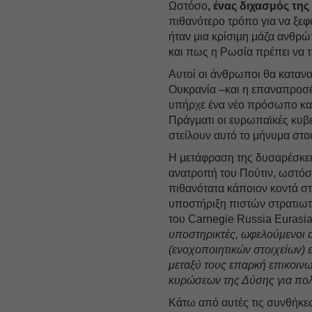
Ωστόσο
, ένας διχασμός της
πιθανότερο τρόπο για να ξε
ήταν μια κρίσιμη μάζα ανθ
και πως η Ρωσία πρέπει να τ
Αυτοί οι άνθρωποι θα καταν
Ουκρανία –και η επαναπροσέ
υπήρχε ένα νέο πρόσωπο και
Πράγματι οι ευρωπαϊκές κυβε
στείλουν αυτό το μήνυμα στο
Η μετάφραση της δυσαρέσκεια
ανατροπή του Πούτιν, ωστόσ
πιθανότατα κάποιον κοντά σ
υποστήριξη πιστών στρατιωτ
του Carnegie Russia Eurasia
υποστηρικτές, ωφελούμενοι 
(ενοχοποιητικών στοιχείων) 
μεταξύ τους επαρκή επικοινων
κυρώσεων της Δύσης για πο
Κάτω από αυτές τις συνθήκε