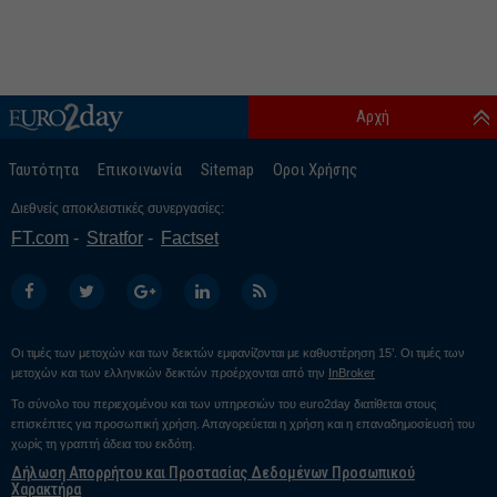
Αρχή
Ταυτότητα
Επικοινωνία
Sitemap
Οροι Χρήσης
Διεθνείς αποκλειστικές συνεργασίες:
FT.com
Stratfor
Factset
Οι τιμές των μετοχών και των δεικτών εμφανίζονται με καθυστέρηση 15’. Οι τιμές των
μετοχών και των ελληνικών δεικτών προέρχονται από την
InBroker
Το σύνολο του περιεχομένου και των υπηρεσιών του euro2day διατίθεται στους
επισκέπτες για προσωπική χρήση. Απαγορεύεται η χρήση και η επαναδημοσίευσή του
χωρίς τη γραπτή άδεια του εκδότη.
Δήλωση Απορρήτου και Προστασίας Δεδομένων Προσωπικού
Χαρακτήρα