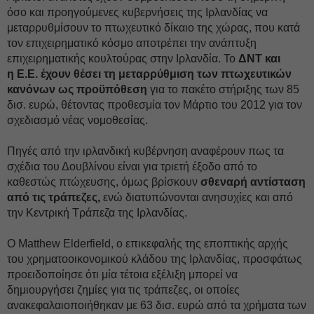
όσο και προηγούμενες κυβερνήσεις της Ιρλανδίας να
μεταρρυθμίσουν το πτωχευτικό δίκαιο της χώρας, που κατά
τον επιχειρηματικό κόσμο αποτρέπει την ανάπτυξη
επιχειρηματικής κουλτούρας στην Ιρλανδία. Το
ΔΝΤ και
η Ε.Ε. έχουν θέσει τη μεταρρύθμιση των πτωχευτικών
κανόνων ως προϋπόθεση
για το πακέτο στήριξης των 85
δισ. ευρώ, θέτοντας προθεσμία τον Μάρτιο του 2012 για τον
σχεδιασμό νέας νομοθεσίας.
Πηγές από την ιρλανδική κυβέρνηση αναφέρουν πως τα
σχέδια του Δουβλίνου είναι για τριετή έξοδο από το
καθεστώς πτώχευσης, όμως βρίσκουν
σθεναρή αντίσταση
από τις τράπεζες,
ενώ διατυπώνονται ανησυχίες και από
την Κεντρική Τράπεζα της Ιρλανδίας.
Ο Matthew Elderfield, ο επικεφαλής της εποπτικής αρχής
του χρηματοοικονομικού κλάδου της Ιρλανδίας, προσφάτως
προειδοποίησε ότι μία τέτοια εξέλιξη μπορεί να
δημιουργήσει ζημίες για τις τράπεζες, οι οποίες
ανακεφαλαιοποιήθηκαν με 63 δισ. ευρώ από τα χρήματα των