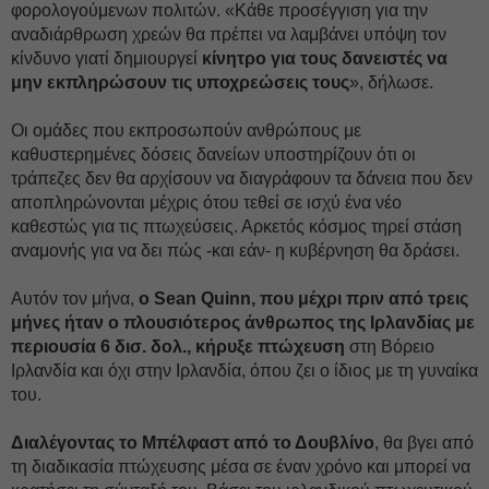
φορολογούμενων πολιτών. «Κάθε προσέγγιση για την
αναδιάρθρωση χρεών θα πρέπει να λαμβάνει υπόψη τον
κίνδυνο γιατί δημιουργεί
κίνητρο για τους δανειστές να
μην εκπληρώσουν τις υποχρεώσεις τους
», δήλωσε.
Οι ομάδες που εκπροσωπούν ανθρώπους με
καθυστερημένες δόσεις δανείων υποστηρίζουν ότι οι
τράπεζες δεν θα αρχίσουν να διαγράφουν τα δάνεια που δεν
αποπληρώνονται μέχρις ότου τεθεί σε ισχύ ένα νέο
καθεστώς για τις πτωχεύσεις. Αρκετός κόσμος τηρεί στάση
αναμονής για να δει πώς -και εάν- η κυβέρνηση θα δράσει.
Αυτόν τον μήνα,
ο Sean Quinn, που μέχρι πριν από τρεις
μήνες ήταν ο πλουσιότερος άνθρωπος της Ιρλανδίας με
περιουσία 6 δισ. δολ., κήρυξε πτώχευση
στη Βόρειο
Ιρλανδία και όχι στην Ιρλανδία, όπου ζει ο ίδιος με τη γυναίκα
του.
Διαλέγοντας το Μπέλφαστ από το Δουβλίνο
, θα βγει από
τη διαδικασία πτώχευσης μέσα σε έναν χρόνο και μπορεί να