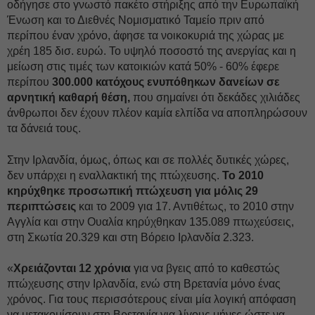
οδήγησε στο γνωστό πακέτο στήριξης από την Ευρωπαϊκή
Ένωση και το Διεθνές Νομισματικό Ταμείο πριν από
περίπου έναν χρόνο, άφησε τα νοικοκυριά της χώρας με
χρέη 185 δισ. ευρώ. Το υψηλό ποσοστό της ανεργίας και η
μείωση στις τιμές των κατοικιών κατά 50% - 60% έφερε
περίπου
300.000 κατόχους ενυπόθηκων δανείων σε
αρνητική καθαρή θέση,
που σημαίνει ότι δεκάδες χιλιάδες
άνθρωποι δεν έχουν πλέον καμία ελπίδα να αποπληρώσουν
τα δάνειά τους.
Στην Ιρλανδία, όμως, όπως και σε πολλές δυτικές χώρες,
δεν υπάρχει η εναλλακτική της πτώχευσης.
Το 2010
κηρύχθηκε προσωπική πτώχευση για μόλις 29
περιπτώσεις
και το 2009 για 17. Αντιθέτως, το 2010 στην
Αγγλία και στην Ουαλία κηρύχθηκαν 135.089 πτωχεύσεις,
στη Σκωτία 20.329 και στη Βόρειο Ιρλανδία 2.323.
«
Χρειάζονται 12 χρόνια
για να βγεις από το καθεστώς
πτώχευσης στην Ιρλανδία, ενώ στη Βρετανία μόνο ένας
χρόνος. Για τους περισσότερους είναι μία λογική απόφαση
να μετακομίσουν στη Βρετανία για λίγους μήνες ώστε να