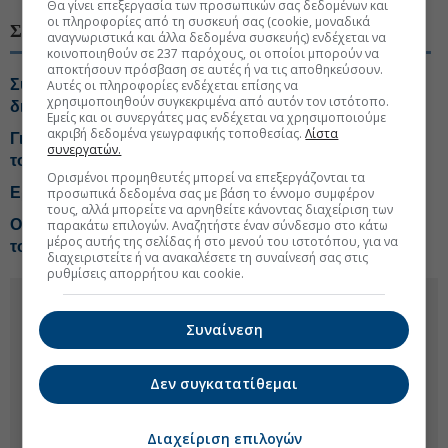
Θα γίνει επεξεργασία των προσωπικών σας δεδομένων και
οι πληροφορίες από τη συσκευή σας (cookie, μοναδικά
ΣΧΕΤΙΚΑ ΘΕΜΑΤΑ
αναγνωριστικά και άλλα δεδομένα συσκευής) ενδέχεται να
κοινοποιηθούν σε 237 παρόχους, οι οποίοι μπορούν να
αποκτήσουν πρόσβαση σε αυτές ή να τις αποθηκεύσουν.
Συντάξεις: Τέλος στον «κόφτη» της προσωπικής
Αυτές οι πληροφορίες ενδέχεται επίσης να
χρησιμοποιηθούν συγκεκριμένα από αυτόν τον ιστότοπο.
διαφοράς
Εμείς και οι συνεργάτες μας ενδέχεται να χρησιμοποιούμε
ακριβή δεδομένα γεωγραφικής τοποθεσίας.
Λίστα
Γιατί οι τιμές βενζίνης και ντίζελ... αποσυνδέθηκαν από
συνεργατών.
το Brent
Ορισμένοι προμηθευτές μπορεί να επεξεργάζονται τα
Ερχεται η «τέλεια καταιγίδα» για την τιμή του καφέ
προσωπικά δεδομένα σας με βάση το έννομο συμφέρον
τους, αλλά μπορείτε να αρνηθείτε κάνοντας διαχείριση των
Οι ενστάσεις της αγοράς στο Χωροταξικό για τον
παρακάτω επιλογών. Αναζητήστε έναν σύνδεσμο στο κάτω
μέρος αυτής της σελίδας ή στο μενού του ιστοτόπου, για να
τουρισμό
διαχειριστείτε ή να ανακαλέσετε τη συναίνεσή σας στις
ρυθμίσεις απορρήτου και cookie.
Συναίνεση
Δεν συγκατατίθεμαι
Διαχείριση επιλογών