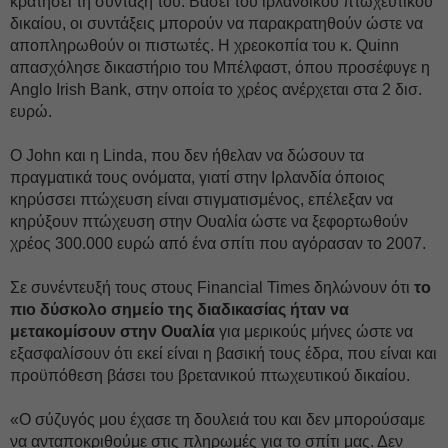
κρατήσει τη σύνταξή του. Βάσει του ιρλανδικού πτωχευτικού
δικαίου, οι συντάξεις μπορούν να παρακρατηθούν ώστε να
αποπληρωθούν οι πιστωτές. Η χρεοκοπία του κ. Quinn
απασχόλησε δικαστήριο του Μπέλφαστ, όπου προσέφυγε η
Anglo Irish Bank, στην οποία το χρέος ανέρχεται στα 2 δισ.
ευρώ.
Ο John και η Linda, που δεν ήθελαν να δώσουν τα
πραγματικά τους ονόματα, γιατί στην Ιρλανδία όποιος
κηρύσσει πτώχευση είναι στιγματισμένος, επέλεξαν να
κηρύξουν πτώχευση στην Ουαλία ώστε να ξεφορτωθούν
χρέος 300.000 ευρώ από ένα σπίτι που αγόρασαν το 2007.
Σε συνέντευξή τους στους Financial Times δηλώνουν ότι
το
πιο δύσκολο σημείο της διαδικασίας ήταν να
μετακομίσουν στην Ουαλία
για μερικούς μήνες ώστε να
εξασφαλίσουν ότι εκεί είναι η βασική τους έδρα, που είναι και
προϋπόθεση βάσει του βρετανικού πτωχευτικού δικαίου.
«Ο σύζυγός μου έχασε τη δουλειά του και δεν μπορούσαμε
να ανταποκριθούμε στις πληρωμές για το σπίτι μας. Δεν