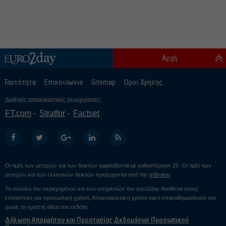
Αρχή
Ταυτότητα
Επικοινωνία
Sitemap
Οροι Χρήσης
Διεθνείς αποκλειστικές συνεργασίες:
FT.com
Stratfor
Factset
Οι τιμές των μετοχών και των δεικτών εμφανίζονται με καθυστέρηση 15’. Οι τιμές των
μετοχών και των ελληνικών δεικτών προέρχονται από την
InBroker
Το σύνολο του περιεχομένου και των υπηρεσιών του euro2day διατίθεται στους
επισκέπτες για προσωπική χρήση. Απαγορεύεται η χρήση και η επαναδημοσίευσή του
χωρίς τη γραπτή άδεια του εκδότη.
Δήλωση Απορρήτου και Προστασίας Δεδομένων Προσωπικού