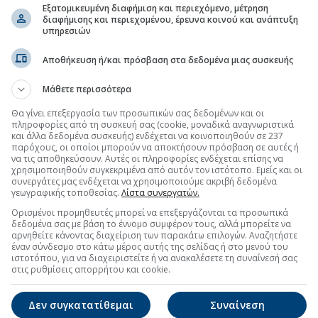
Εξατομικευμένη διαφήμιση και περιεχόμενο, μέτρηση
διαφήμισης και περιεχομένου, έρευνα κοινού και ανάπτυξη
υπηρεσιών
ακό πλεόνασμα 1 δισ. στο 5μηνο
(14:11 17/06/2026)
Αποθήκευση ή/και πρόσβαση στα δεδομένα μιας συσκευής
τη Μετοχή
Περισσότερα για
ΙΝΩΣΕΙΣ
Μάθετε περισσότερα
Θα γίνει επεξεργασία των προσωπικών σας δεδομένων και οι
ΟΠΤΙΚΗ ΛΟΓΙΣΤΙΚΗ ΚΑΤΑΣΤΑΣΗ - ΙΟΥΝΙΟΣ 2026
πληροφορίες από τη συσκευή σας (cookie, μοναδικά αναγνωριστικά
(09:32 14/07/2026)
και άλλα δεδομένα συσκευής) ενδέχεται να κοινοποιηθούν σε 237
παρόχους, οι οποίοι μπορούν να αποκτήσουν πρόσβαση σε αυτές ή
 Σύνθεσης Γενικού Συμβουλίου
(15:32 13/07/2026)
να τις αποθηκεύσουν. Αυτές οι πληροφορίες ενδέχεται επίσης να
χρησιμοποιηθούν συγκεκριμένα από αυτόν τον ιστότοπο. Εμείς και οι
συνεργάτες μας ενδέχεται να χρησιμοποιούμε ακριβή δεδομένα
ΟΠΤΙΚΗ ΛΟΓΙΣΤΙΚΗ ΚΑΤΑΣΤΑΣΗ - ΜΑΪΟΣ 2026
γεωγραφικής τοποθεσίας.
Λίστα συνεργατών.
(09:41 15/06/2026)
Ορισμένοι προμηθευτές μπορεί να επεξεργάζονται τα προσωπικά
δεδομένα σας με βάση το έννομο συμφέρον τους, αλλά μπορείτε να
αρνηθείτε κάνοντας διαχείριση των παρακάτω επιλογών. Αναζητήστε
έναν σύνδεσμο στο κάτω μέρος αυτής της σελίδας ή στο μενού του
ιστοτόπου, για να διαχειριστείτε ή να ανακαλέσετε τη συναίνεσή σας
στις ρυθμίσεις απορρήτου και cookie.
Δεν συγκατατίθεμαι
Συναίνεση