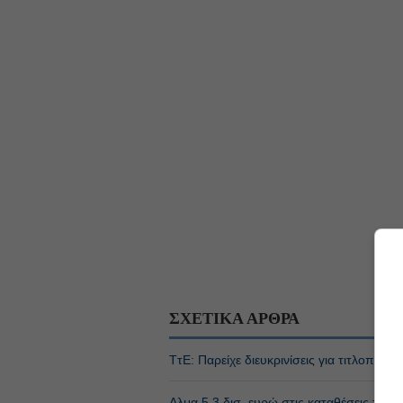
ΣΧΕΤΙΚΑ ΑΡΘΡΑ
ΤτΕ: Παρείχε διευκρινίσεις για τιτλοποιή
Αλμα 5,3 δισ. ευρώ στις καταθέσεις των 