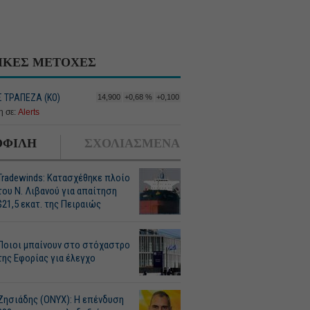
ΙΚΕΣ ΜΕΤΟΧΕΣ
 ΤΡΑΠΕΖΑ (ΚΟ)
14,900
+0,68 %
+0,100
 σε:
Alerts
ΦΙΛΗ
ΣΧΟΛΙΑΣΜΕΝΑ
Tradewinds: Κατασχέθηκε πλοίο
του Ν. Λιβανού για απαίτηση
$21,5 εκατ. της Πειραιώς
Ποιοι μπαίνουν στο στόχαστρο
της Εφορίας για έλεγχο
Ζησιάδης (ONYX): Η επένδυση