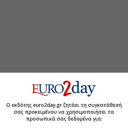
τη Μετοχή
Περισσότερα για
Ο εκδότης euro2day.gr ζητάει τη συγκατάθεσή
σας προκειμένου να χρησιμοποιήσει τα
σεις σε ενώσεις καταναλωτών και φορείς
(15:46 07/07/2026)
προσωπικά σας δεδομένα για:
ιδιωτών το Μάιο
(13:24 29/06/2026)