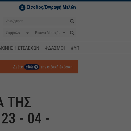
Είσοδος/Εγγραφή Μελών
Σύμβολο
ΚΙΝΗΣΗ ΣΤΕΛΕΧΩΝ
#ΔΑΣΜΟΙ
#ΥΠΟΚΛΟΠΕΣ
#ΠΛΗΘΩΡΙΣΜ
Δείτε
εδώ
την ειδική έκδοση
Α ΤΗΣ
3 - 04 -