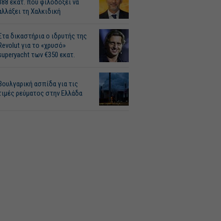
388 εκατ. που φιλοδοξεί να
αλλάξει τη Χαλκιδική
Στα δικαστήρια ο ιδρυτής της
Revolut για το «χρυσό»
superyacht των €350 εκατ.
Βουλγαρική ασπίδα για τις
τιμές ρεύματος στην Ελλάδα