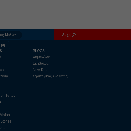
Αρχή
δος Μελών
αφή
S
BLOGS
y
Χαμαιλέων
Εκηβόλος
εις
New Deal
 2day
Στρατηγικός Αναλυτής
ηση Τύπου
ο
 Vision
Stories
ital