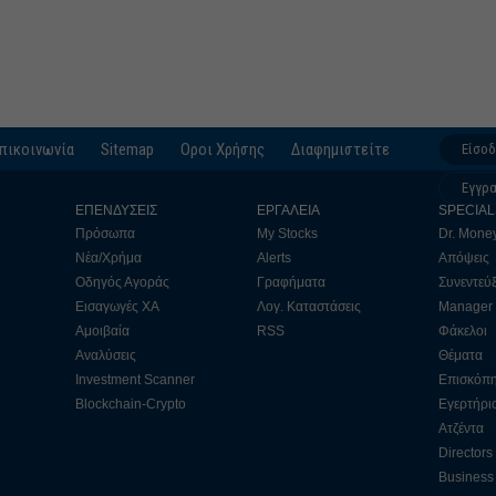
πικοινωνία
Sitemap
Οροι Χρήσης
Διαφημιστείτε
Είσο
Εγγρ
ΕΠΕΝΔΥΣΕΙΣ
ΕΡΓΑΛΕΙΑ
SPECIAL
Πρόσωπα
My Stocks
Dr. Mone
Νέα/Χρήμα
Alerts
Απόψεις
Οδηγός Αγοράς
Γραφήματα
Συνεντεύξ
Εισαγωγές ΧΑ
Λογ. Καταστάσεις
Manager
Αμοιβαία
RSS
Φάκελοι
Αναλύσεις
Θέματα
Investment Scanner
Επισκόπ
Blockchain-Crypto
Εγερτήρι
Ατζέντα
Directors
Business 