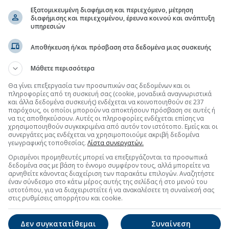
Εξατομικευμένη διαφήμιση και περιεχόμενο, μέτρηση
διαφήμισης και περιεχομένου, έρευνα κοινού και ανάπτυξη
 Securities
(16:44 08/07/2026)
υπηρεσιών
Αποθήκευση ή/και πρόσβαση στα δεδομένα μιας συσκευής
τη Μετοχή
Περισσότερα για
ΙΝΩΣΕΙΣ
Μάθετε περισσότερα
ς Ιδίων Μετοχών
(10:03 07/08/2026)
Θα γίνει επεξεργασία των προσωπικών σας δεδομένων και οι
πληροφορίες από τη συσκευή σας (cookie, μοναδικά αναγνωριστικά
και άλλα δεδομένα συσκευής) ενδέχεται να κοινοποιηθούν σε 237
ΥΘΜΙΖΟΜΕΝΗΣ ΠΛΗΡΟΦΟΡΙΑΣ - ΓΝΩΣΤΟΠΟΙΗΣΗ
παρόχους, οι οποίοι μπορούν να αποκτήσουν πρόσβαση σε αυτές ή
(14:08 06/08/2026)
να τις αποθηκεύσουν. Αυτές οι πληροφορίες ενδέχεται επίσης να
χρησιμοποιηθούν συγκεκριμένα από αυτόν τον ιστότοπο. Εμείς και οι
συνεργάτες μας ενδέχεται να χρησιμοποιούμε ακριβή δεδομένα
ς Ιδίων Μετοχών
(10:12 06/08/2026)
γεωγραφικής τοποθεσίας.
Λίστα συνεργατών.
Ορισμένοι προμηθευτές μπορεί να επεξεργάζονται τα προσωπικά
δεδομένα σας με βάση το έννομο συμφέρον τους, αλλά μπορείτε να
αρνηθείτε κάνοντας διαχείριση των παρακάτω επιλογών. Αναζητήστε
έναν σύνδεσμο στο κάτω μέρος αυτής της σελίδας ή στο μενού του
ιστοτόπου, για να διαχειριστείτε ή να ανακαλέσετε τη συναίνεσή σας
στις ρυθμίσεις απορρήτου και cookie.
Δεν συγκατατίθεμαι
Συναίνεση