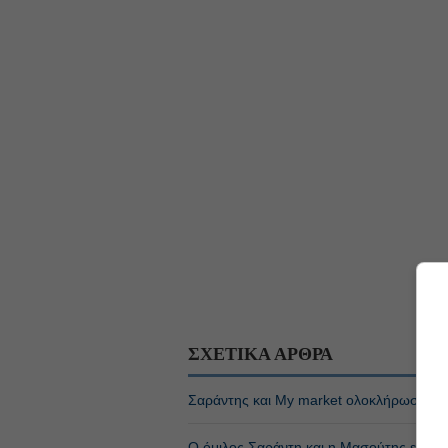
ΣΧΕΤΙΚΑ ΑΡΘΡΑ
Σαράντης και My market ολοκλήρωσαν γι
Ο όμιλος Σαράντη και η Μασούτης ενώνο