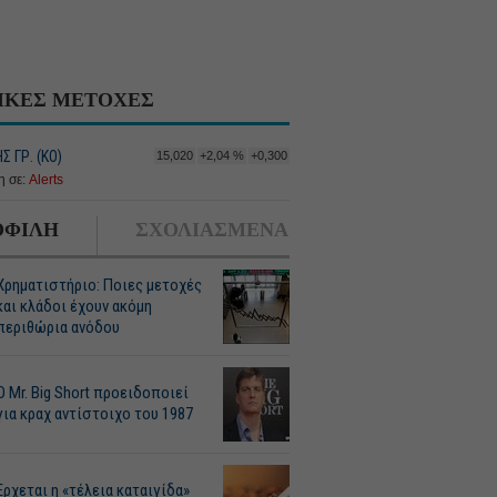
ΙΚΕΣ ΜΕΤΟΧΕΣ
 ΓΡ. (ΚΟ)
15,020
+2,04 %
+0,300
 σε:
Alerts
ΦΙΛΗ
ΣΧΟΛΙΑΣΜΕΝΑ
Χρηματιστήριο: Ποιες μετοχές
και κλάδοι έχουν ακόμη
περιθώρια ανόδου
O Mr. Big Short προειδοποιεί
για κραχ αντίστοιχο του 1987
Ερχεται η «τέλεια καταιγίδα»