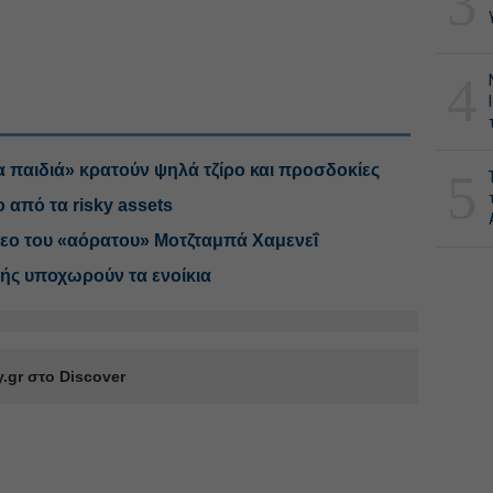
3
4
 παιδιά» κρατούν ψηλά τζίρο και προσδοκίες
5
 από τα risky assets
ντεο του «αόρατου» Μοτζταμπά Χαμενεΐ
ικής υποχωρούν τα ενοίκια
.gr στο Discover