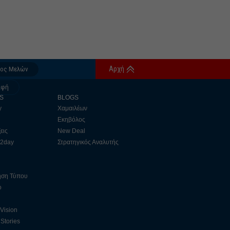
Αρχή
δος Μελών
αφή
S
BLOGS
y
Χαμαιλέων
Εκηβόλος
εις
New Deal
 2day
Στρατηγικός Αναλυτής
ηση Τύπου
ο
 Vision
Stories