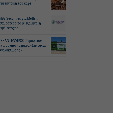
για την τιμή του καφέ
NBG Securities για Metlen:
Ισχυρότερο το β' εξάμηνο, η
τιμή-στόχος
ΤΕΧΑΝ- ENVIPCO: Τεράστιος
τζίρος από τα μικρά «Σπιτάκια
Ανακύκλωσης»