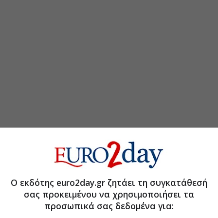
τη Μετοχή
Περισσότερα για
Ο εκδότης euro2day.gr ζητάει τη συγκατάθεσή
σας προκειμένου να χρησιμοποιήσει τα
α 4η χρονιά πρόγραμμα για ΑμεΑ
(15:51 27/07/2026)
προσωπικά σας δεδομένα για:
υν τις δυνάμεις τους με τη Σύμπλευση
(11:58 15/07/2026)