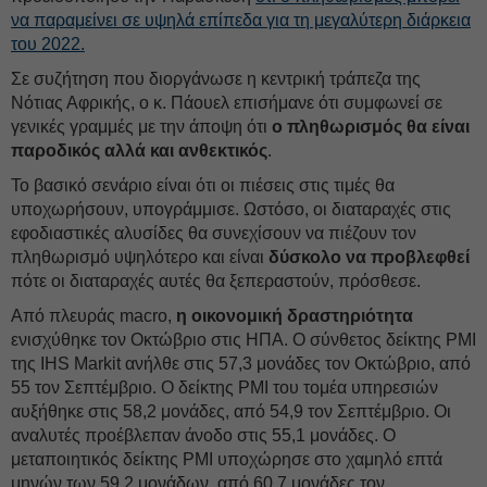
να παραμείνει σε υψηλά επίπεδα για τη μεγαλύτερη διάρκεια
του 2022.
Σε συζήτηση που διοργάνωσε η κεντρική τράπεζα της
Νότιας Αφρικής, ο κ. Πάουελ επισήμανε ότι συμφωνεί σε
γενικές γραμμές με την άποψη ότι
ο πληθωρισμός θα είναι
παροδικός αλλά και ανθεκτικός
.
Το βασικό σενάριο είναι ότι οι πιέσεις στις τιμές θα
υποχωρήσουν, υπογράμμισε. Ωστόσο, οι διαταραχές στις
εφοδιαστικές αλυσίδες θα συνεχίσουν να πιέζουν τον
πληθωρισμό υψηλότερο και είναι
δύσκολο να προβλεφθεί
πότε οι διαταραχές αυτές θα ξεπεραστούν, πρόσθεσε.
Από πλευράς macro,
η οικονομική δραστηριότητα
ενισχύθηκε τον Οκτώβριο στις ΗΠΑ. Ο σύνθετος δείκτης PMI
της IHS Markit ανήλθε στις 57,3 μονάδες τον Οκτώβριο, από
55 τον Σεπτέμβριο. Ο δείκτης PMI του τομέα υπηρεσιών
αυξήθηκε στις 58,2 μονάδες, από 54,9 τον Σεπτέμβριο. Οι
αναλυτές προέβλεπαν άνοδο στις 55,1 μονάδες. Ο
μεταποιητικός δείκτης PMI υποχώρησε στο χαμηλό επτά
μηνών των 59,2 μονάδων, από 60,7 μονάδες τον