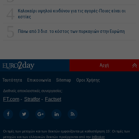
4
Καλοκαίρι υψηλού κινδύνου για τις αγορές-Ποιες είναι οι
εστίες
5
Πάνω από 3 δισ. το κόστος των πυρκαγιών στην Ευρώπη
Αρχή
Ταυτότητα
Επικοινωνία
Sitemap
Οροι Χρήσης
Διεθνείς αποκλειστικές συνεργασίες:
FT.com
Stratfor
Factset
Οι τιμές των μετοχών και των δεικτών εμφανίζονται με καθυστέρηση 15’. Οι τιμές των
μετοχών και των ελληνικών δεικτών προέρχονται από την
InBroker