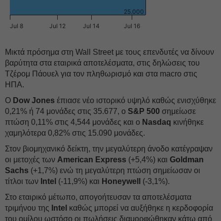
25.000
Jul 8
Jul 12
Jul 14
Jul 16
Μικτά πρόσημα στη Wall Street με τους επενδυτές να δίνουν
βαρύτητα στα εταιρικά αποτελέσματα, στις δηλώσεις του
Τζέρομ Πάουελ για τον πληθωρισμό και στα macro στις
ΗΠΑ.
Ο
Dow Jones
έπιασε νέο ιστορικό υψηλό καθώς ενισχύθηκε
0,21% ή 74 μονάδες στις 35.677, ο
S&P 500
σημείωσε
πτώση 0,11% στις 4,544 μονάδες και o
Nasdaq
κινήθηκε
χαμηλότερα 0,82% στις 15.090 μονάδες.
Στον βιομηχανικό δείκτη, την μεγαλύτερη άνοδο κατέγραψαν
οι μετοχές των
American Express
(+5,4%) και
Goldman
Sachs
(+1,7%) ενώ τη μεγαλύτερη πτώση σημείωσαν οι
τίτλοι των
Intel
(-11,9%) και
Honeywell
(-3,1%).
Στο εταιρικό μέτωπο, απογοήτευσαν τα αποτελέσματα
τριμήνου της
Intel
καθώς μπορεί να αυξήθηκε η κερδοφορία
του ομίλου ωστόσο οι πωλήσεις διαμορφώθηκαν κάτω από