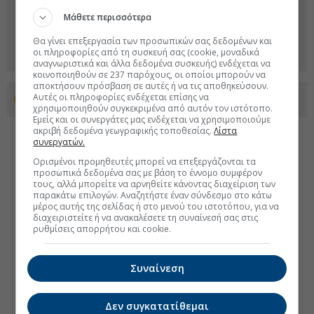
Μάθετε περισσότερα
Θα γίνει επεξεργασία των προσωπικών σας δεδομένων και
οι πληροφορίες από τη συσκευή σας (cookie, μοναδικά
αναγνωριστικά και άλλα δεδομένα συσκευής) ενδέχεται να
κοινοποιηθούν σε 237 παρόχους, οι οποίοι μπορούν να
αποκτήσουν πρόσβαση σε αυτές ή να τις αποθηκεύσουν.
Αυτές οι πληροφορίες ενδέχεται επίσης να
Προσθέστε το euro2day.gr στο Discover
χρησιμοποιηθούν συγκεκριμένα από αυτόν τον ιστότοπο.
Εμείς και οι συνεργάτες μας ενδέχεται να χρησιμοποιούμε
ακριβή δεδομένα γεωγραφικής τοποθεσίας.
Λίστα
συνεργατών.
Ορισμένοι προμηθευτές μπορεί να επεξεργάζονται τα
προσωπικά δεδομένα σας με βάση το έννομο συμφέρον
τους, αλλά μπορείτε να αρνηθείτε κάνοντας διαχείριση των
παρακάτω επιλογών. Αναζητήστε έναν σύνδεσμο στο κάτω
μέρος αυτής της σελίδας ή στο μενού του ιστοτόπου, για να
διαχειριστείτε ή να ανακαλέσετε τη συναίνεσή σας στις
ρυθμίσεις απορρήτου και cookie.
Συναίνεση
Δεν συγκατατίθεμαι