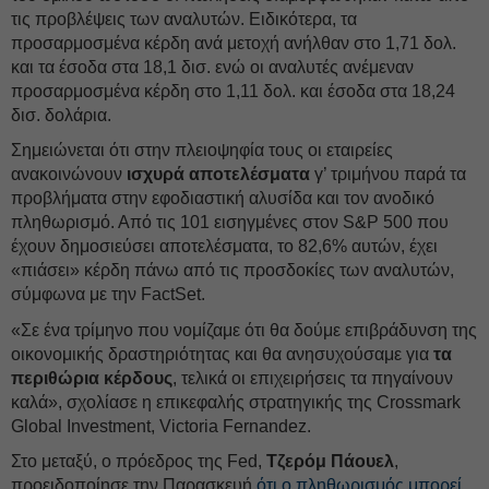
τις προβλέψεις των αναλυτών. Ειδικότερα, τα
προσαρμοσμένα κέρδη ανά μετοχή ανήλθαν στο 1,71 δολ.
και τα έσοδα στα 18,1 δισ. ενώ οι αναλυτές ανέμεναν
προσαρμοσμένα κέρδη στο 1,11 δολ. και έσοδα στα 18,24
δισ. δολάρια.
Σημειώνεται ότι στην πλειοψηφία τους οι εταιρείες
ανακοινώνουν
ισχυρά αποτελέσματα
γ’ τριμήνου παρά τα
προβλήματα στην εφοδιαστική αλυσίδα και τον ανοδικό
πληθωρισμό. Από τις 101 εισηγμένες στον S&P 500 που
έχουν δημοσιεύσει αποτελέσματα, το 82,6% αυτών, έχει
«πιάσει» κέρδη πάνω από τις προσδοκίες των αναλυτών,
σύμφωνα με την FactSet.
«Σε ένα τρίμηνο που νομίζαμε ότι θα δούμε επιβράδυνση της
οικονομικής δραστηριότητας και θα ανησυχούσαμε για
τα
περιθώρια κέρδους
, τελικά οι επιχειρήσεις τα πηγαίνουν
καλά», σχολίασε η επικεφαλής στρατηγικής της Crossmark
Global Investment, Victoria Fernandez.
Στο μεταξύ, ο πρόεδρος της Fed,
Τζερόμ Πάουελ
,
προειδοποίησε την Παρασκευή
ότι ο πληθωρισμός μπορεί