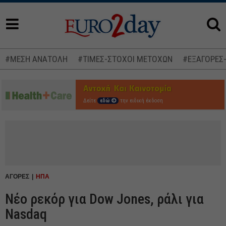
#ΜΕΣΗ ΑΝΑΤΟΛΗ
#ΤΙΜΕΣ-ΣΤΟΧΟΙ ΜΕΤΟΧΩΝ
#ΕΞΑΓΟΡΕΣ
Δείτε
εδώ
την ειδική έκδοση
ΑΓΟΡΕΣ
ΗΠΑ
Νέο ρεκόρ για Dow Jones, ράλι για
Nasdaq