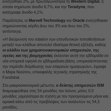
ενισχύθηκε 2%, με πρωταγωνίστρια τη
Western Digital
, η
οποία σημείωσε άνοδο 6,7%, και την
Teradyne,
που
κατέγραψε άνοδο 4,1%.
Παράλληλα, οι
Marvell Technology
και
Oracle
ενισχύθηκαν
σημειώνοντας κέρδη άνω του 3% και άνω του 2%,
αντίστοιχα.
«
Η διεύρυνση του rotation των επενδυτικών τοποθετήσεων
μεταξύ των κλάδων αποτελεί ιδιαίτερα θετική εξέλιξη, καθώς
οι κλάδοι των χρηματοοικονομικών υπηρεσιών, της
υγείας και της βιομηχανίας
έκλεισαν αυτή την εβδομάδα σε
νέα ιστορικά υψηλά σε εβδομαδιαία βάση, υπερκαλύπτοντας
την περίοδο διόρθωσης των εταιρειών ημιαγωγώ
ν», έγραψε
ο Μαρκ Νιούτον, επικεφαλής τεχνικής στρατηγικής της
Fundstrat.
Στο μακροοικονομικό μέτωπο,
ο δείκτης υπηρεσιών ISM
διαμορφώθηκε στις 54 μονάδες τον Ιούνιο, μόλις 0,5
μονάδες χαμηλότερα σε σχέση με τον προηγούμενο μήνα και
οριακά κάτω από τις προβλέψεις των αναλυτών τις 54,3
μονάδες.