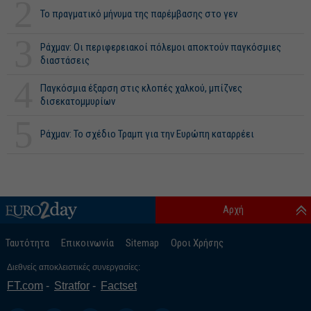
2
Το πραγματικό μήνυμα της παρέμβασης στο γεν
3
Ράχμαν: Οι περιφερειακοί πόλεμοι αποκτούν παγκόσμιες
διαστάσεις
4
Παγκόσμια έξαρση στις κλοπές χαλκού, μπίζνες
δισεκατομμυρίων
5
Ράχμαν: Το σχέδιο Τραμπ για την Ευρώπη καταρρέει
Αρχή
Ταυτότητα
Επικοινωνία
Sitemap
Οροι Χρήσης
Διεθνείς αποκλειστικές συνεργασίες:
FT.com
Stratfor
Factset