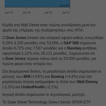
25.000
Jul 13
Jul 14
Jul 15
Jul 17
Κέρδη στη Wall Street στην πρώτη συνεδρίαση μετά την
αργία της «Ημέρας της Ανεξαρτησίας» στις ΗΠΑ.
Ο
Dow Jones
έπιασε νέο ιστορικό υψηλό καθώς ενισχύθηκε
0,29% ή 155 μονάδες στις 53.056, ο
S&P 500
σημείωσε
άνοδο 0,72% στις 7.537 μονάδες και o
Nasdaq
κινήθηκε
υψηλότερα 1,12% στις 26.121 μονάδες. Σημειώνεται ότι
ο
Dow Jones
πέρασε πάνω από τις 53.000 μονάδες για
πρώτη φορά στην ιστορία του.
Στο βιομηχανικό δείκτη, τη μεγαλύτερη άνοδο σημείωσαν οι
μετοχές των
IBM
(+3,6%) και
Boeing
(+3,4%) ενώ την
μεγαλύτερη πτώση κατέγραψαν οι τίτλοι των
Walt Disney
(-2,3%) και
UnitedHealth
(-2,1%).
Ισχυρή άνοδο σημείωσαν οι τεχνολογικές μετοχές.
Το State Street Technology Select Sector SPDR ETF