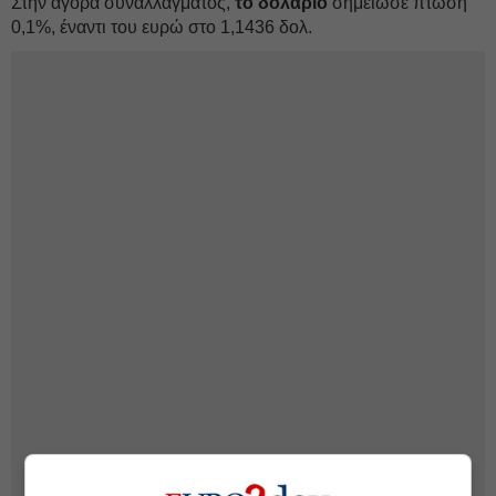
Στην αγορά συναλλάγματος,
το δολάριο
σημείωσε πτώση
0,1%, έναντι του ευρώ στο 1,1436 δολ.