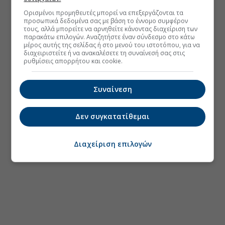
Ορισμένοι προμηθευτές μπορεί να επεξεργάζονται τα
προσωπικά δεδομένα σας με βάση το έννομο συμφέρον
τους, αλλά μπορείτε να αρνηθείτε κάνοντας διαχείριση των
παρακάτω επιλογών. Αναζητήστε έναν σύνδεσμο στο κάτω
μέρος αυτής της σελίδας ή στο μενού του ιστοτόπου, για να
διαχειριστείτε ή να ανακαλέσετε τη συναίνεσή σας στις
ρυθμίσεις απορρήτου και cookie.
Συναίνεση
Δεν συγκατατίθεμαι
Διαχείριση επιλογών