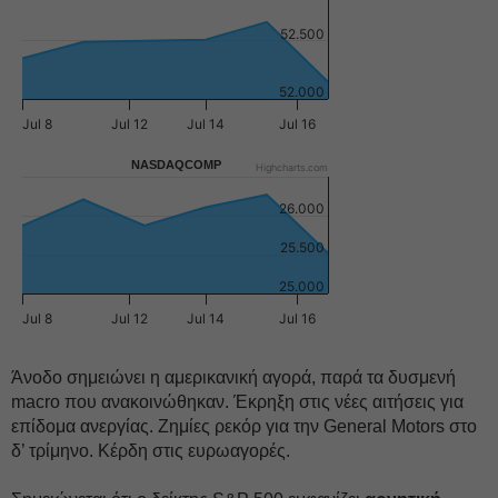
52.500
52.000
Jul 8
Jul 12
Jul 14
Jul 16
NASDAQCOMP
Highcharts.com
26.000
25.500
25.000
Jul 8
Jul 12
Jul 14
Jul 16
Άνοδο σημειώνει η αμερικανική αγορά, παρά τα δυσμενή
macro που ανακοινώθηκαν. Έκρηξη στις νέες αιτήσεις για
επίδομα ανεργίας. Ζημίες ρεκόρ για την General Motors στο
δ’ τρίμηνο. Κέρδη στις ευρωαγορές.