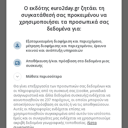
Ο εκδότης euro2day.gr ζητάει τη
συγκατάθεσή σας προκειμένου να
χρησιμοποιήσει τα προσωπικά σας
δεδομένα για:
Εξατομικευμένη διαφήμιση και περιεχόμενο,
μέτρηση διαφήμισης και περιεχομένου, έρευνα
κοινού και ανάπτυξη υπηρεσιών
Αποθήκευση ή/και πρόσβαση στα δεδομένα μιας
συσκευής
Μάθετε περισσότερα
Θα γίνει επεξεργασία των προσωπικών σας δεδομένων και
οι πληροφορίες από τη συσκευή σας (cookie, μοναδικά
αναγνωριστικά και άλλα δεδομένα συσκευής) ενδέχεται να
κοινοποιηθούν σε 237 παρόχους, οι οποίοι μπορούν να
αποκτήσουν πρόσβαση σε αυτές ή να τις αποθηκεύσουν.
Αυτές οι πληροφορίες ενδέχεται επίσης να
χρησιμοποιηθούν συγκεκριμένα από αυτόν τον ιστότοπο.
Εμείς και οι συνεργάτες μας ενδέχεται να χρησιμοποιούμε
ακριβή δεδομένα γεωγραφικής τοποθεσίας.
Λίστα
συνεργατών.