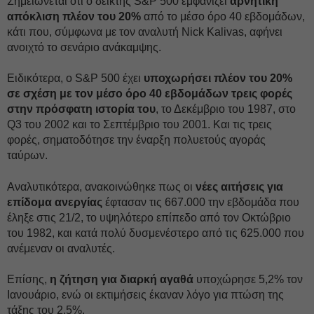
Σημειώνεται ότι ο δείκτης S&P 500 εμφανίζει
αρνητική
απόκλιση πλέον του 20%
από το μέσο όρο 40 εβδομάδων,
κάτι που, σύμφωνα με τον αναλυτή Νick Κalivas, αφήνει
ανοιχτό το σενάριο ανάκαμψης.
Ειδικότερα, ο S&P 500 έχει
υποχωρήσει πλέον του 20%
σε σχέση με τον μέσο όρο 40 εβδομάδων τρεις φορές
στην πρόσφατη ιστορία του
, το Δεκέμβριο του 1987, στο
Q3 του 2002 και το Σεπτέμβριο του 2001. Και τις τρεις
φορές, σηματοδότησε την έναρξη πολυετούς αγοράς
ταύρων.
Αναλυτικότερα, ανακοινώθηκε πως οι
νέες αιτήσεις για
επίδομα ανεργίας
έφτασαν τις 667.000 την εβδομάδα που
έληξε στις 21/2, το υψηλότερο επίπεδο από τον Οκτώβριο
του 1982, και κατά πολύ δυσμενέστερο από τις 625.000 που
ανέμεναν οι αναλυτές.
Επίσης,
η ζήτηση για διαρκή αγαθά
υποχώρησε 5,2% τον
Ιανουάριο, ενώ οι εκτιμήσεις έκαναν λόγο για πτώση της
τάξης του 2,5%.