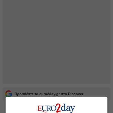
Προσθέστε το euro2day.gr στο Discover