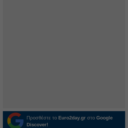
Προσθέστε το
Euro2day.gr
στο
Google
Discover!