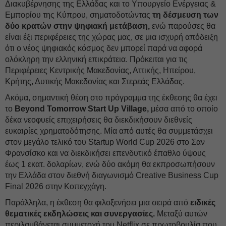
Διακυβέρνησης της Ελλάδας και το Υπουργείο Ενέργειας &
Εμπορίου της Κύπρου, σηματοδοτώντας
τη δέσμευση των
δύο κρατών στην ψηφιακή μετάβαση,
ενώ παρούσες θα
είναι έξι περιφέρειες της χώρας μας, σε μια ισχυρή απόδειξη
ότι ο νέος ψηφιακός κόσμος δεν μπορεί παρά να αφορά
ολόκληρη την ελληνική επικράτεια. Πρόκειται για τις
Περιφέρειες Κεντρικής Μακεδονίας, Αττικής, Ηπείρου,
Κρήτης, Δυτικής Μακεδονίας και Στερεάς Ελλάδας.
Ακόμα, σημαντική θέση στο πρόγραμμα της έκθεσης θα έχει
το
Beyond Tomorrow Start Up Village,
μέσα από το οποίο
δέκα νεοφυείς επιχειρήσεις θα διεκδικήσουν διεθνείς
ευκαιρίες χρηματοδότησης. Μία από αυτές θα συμμετάσχει
στον μεγάλο τελικό του Startup World Cup 2026 στο Σαν
Φρανσίσκο και να διεκδικήσει επενδυτικό έπαθλο ύψους
έως 1 εκατ. δολαρίων, ενώ δύο ακόμη θα εκπροσωπήσουν
την Ελλάδα στον διεθνή διαγωνισμό Creative Business Cup
Final 2026 στην Κοπεγχάγη.
Παράλληλα, η έκθεση θα φιλοξενήσει μια σειρά από
ειδικές
θεματικές εκδηλώσεις και συνεργασίες.
Μεταξύ αυτών
περιλαμβάνεται συμμετοχή του Netflix σε πρωτοβουλία που