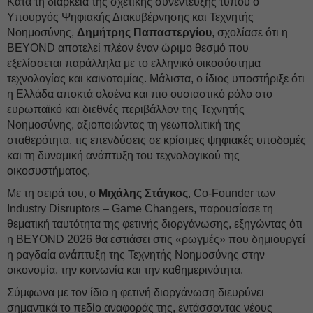
Κατά τη διάρκεια της σχετικής συνέντευξης τύπου ο
Υπουργός Ψηφιακής Διακυβέρνησης και Τεχνητής
Νοημοσύνης,
Δημήτρης Παπαστεργίου
, σχολίασε ότι η
BEYOND αποτελεί πλέον έναν ώριμο θεσμό που
εξελίσσεται παράλληλα με το ελληνικό οικοσύστημα
τεχνολογίας και καινοτομίας. Μάλιστα, ο ίδιος υποστήριξε ότι
η Ελλάδα αποκτά ολοένα και πιο ουσιαστικό ρόλο στο
ευρωπαϊκό και διεθνές περιβάλλον της Τεχνητής
Νοημοσύνης, αξιοποιώντας τη γεωπολιτική της
σταθερότητα, τις επενδύσεις σε κρίσιμες ψηφιακές υποδομές
και τη δυναμική ανάπτυξη του τεχνολογικού της
οικοσυστήματος.
Με τη σειρά του, ο
Μιχάλης Στάγκος
, Co-Founder των
Industry Disruptors – Game Changers, παρουσίασε τη
θεματική ταυτότητα της φετινής διοργάνωσης, εξηγώντας ότι
η BEYOND 2026 θα εστιάσει στις «ρωγμές» που δημιουργεί
η ραγδαία ανάπτυξη της Τεχνητής Νοημοσύνης στην
οικονομία, την κοινωνία και την καθημερινότητα.
Σύμφωνα με τον ίδιο η φετινή διοργάνωση διευρύνει
σημαντικά το πεδίο αναφοράς της, εντάσσοντας νέους