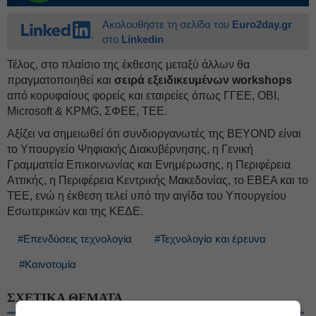
Ακολουθήστε τη σελίδα του
Euro2day.gr
στο
Linkedin
Τέλος, στο πλαίσιο της έκθεσης μεταξύ άλλων θα
πραγματοποιηθεί και
σειρά εξειδικευμένων workshops
από κορυφαίους φορείς και εταιρείες όπως ΓΓΕΕ, ΟΒΙ,
Microsoft & KPMG, ΣΦΕΕ, ΤΕΕ.
Αξίζει να σημειωθεί ότι συνδιοργανωτές της BEYOND είναι
το Υπουργείο Ψηφιακής Διακυβέρνησης, η Γενική
Γραμματεία Επικοινωνίας και Ενημέρωσης, η Περιφέρεια
Αττικής, η Περιφέρεια Κεντρικής Μακεδονίας, το ΕΒΕΑ και το
ΤΕΕ, ενώ η έκθεση τελεί υπό την αιγίδα του Υπουργείου
Εσωτερικών και της ΚΕΔΕ.
#Επενδύσεις τεχνολογία
#Τεχνολογία και έρευνα
#Καινοτομία
ΣΧΕΤΙΚΑ ΘΕΜΑΤΑ