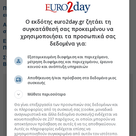
Ποιες startups δικαιούνται επιδότηση έως 112.500
ευρώ
Ο εκδότης euro2day.gr ζητάει τη
ALTUS-LSA: Ανοίγει νέο κεφάλαιο μέσω της
συγκατάθεσή σας προκειμένου να
συνεργασίας με τη Shield AI
χρησιμοποιήσει τα προσωπικά σας
Επενδύσεις €350 εκατ. για το νέο Εθνικό Διαστημικό
δεδομένα για:
Πρόγραμμα
Εξατομικευμένη διαφήμιση και περιεχόμενο,
Στα σκαριά νέο growth fund από την Kos
μέτρηση διαφήμισης και περιεχομένου, έρευνα
Biotechnology Partners
κοινού και ανάπτυξη υπηρεσιών
Αποθήκευση ή/και πρόσβαση στα δεδομένα μιας
συσκευής
Μάθετε περισσότερα
Θα γίνει επεξεργασία των προσωπικών σας δεδομένων και
οι πληροφορίες από τη συσκευή σας (cookie, μοναδικά
αναγνωριστικά και άλλα δεδομένα συσκευής) ενδέχεται να
κοινοποιηθούν σε 237 παρόχους, οι οποίοι μπορούν να
αποκτήσουν πρόσβαση σε αυτές ή να τις αποθηκεύσουν.
Αυτές οι πληροφορίες ενδέχεται επίσης να
χρησιμοποιηθούν συγκεκριμένα από αυτόν τον ιστότοπο.