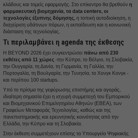
κλάδους και τομείς εφαρμογής. Στο επίκεντρο θα βρεθούν
η
φαρμακευτική βιομηχανία, τα data centers, οι
τεχνολογίες έξυπνης δόμησης,
η τοπική αυτοδιοίκηση, η
διαχείριση υδάτινων πόρων, η εκπαίδευση και η κοινωνική
διάσταση της τεχνολογίας.
Τι περιλαμβάνει η agenda της έκθεσης
Η BEYOND 2026 έχει συγκεντρώσει
πάνω από 230
εκθέτες από 11 χώρες
-την Κύπρο, το Βέλγιο, τη Σλοβακία,
την Ουγγαρία, τη Δανία, τη Γερμανία, τη Γαλλία, την
Πορτογαλία, τη Βουλγαρία, την Τυνησία, το Χονγκ Κονγκ -
και περίπου 100 startups.
Υπό το πρίσμα της γεφύρωσης επιστήμης και αγοράς,
ιδιαίτερη σημασία έχει η ισχυρή συμμετοχή του Εμπορικού
και Βιομηχανικού Επιμελητηρίου Αθηνών (ΕΒΕΑ), των
Γραφείων Μεταφοράς Τεχνολογίας, καθώς και της
πανεπιστημιακής και ερευνητικής κοινότητας από την
Ελλάδα, την Κύπρο και τη Σλοβακία.
Στην έκθεση συμμετέχουν επίσης το Υπουργείο Ψηφιακής