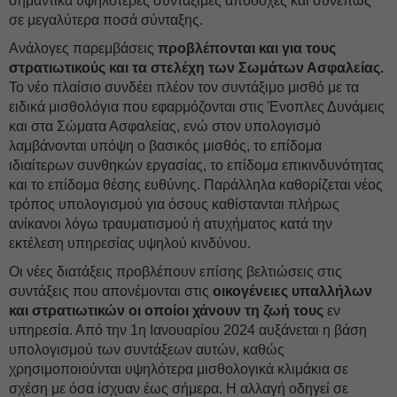
σημαντικά υψηλότερες συντάξιμες αποδοχές και συνεπώς
σε μεγαλύτερα ποσά σύνταξης.
Ανάλογες παρεμβάσεις
προβλέπονται και για τους
στρατιωτικούς και τα στελέχη των Σωμάτων Ασφαλείας.
Το νέο πλαίσιο συνδέει πλέον τον συντάξιμο μισθό με τα
ειδικά μισθολόγια που εφαρμόζονται στις Ένοπλες Δυνάμεις
και στα Σώματα Ασφαλείας, ενώ στον υπολογισμό
λαμβάνονται υπόψη ο βασικός μισθός, το επίδομα
ιδιαίτερων συνθηκών εργασίας, το επίδομα επικινδυνότητας
και το επίδομα θέσης ευθύνης. Παράλληλα καθορίζεται νέος
τρόπος υπολογισμού για όσους καθίστανται πλήρως
ανίκανοι λόγω τραυματισμού ή ατυχήματος κατά την
εκτέλεση υπηρεσίας υψηλού κινδύνου.
Οι νέες διατάξεις προβλέπουν επίσης βελτιώσεις στις
συντάξεις που απονέμονται στις
οικογένειες υπαλλήλων
και στρατιωτικών οι οποίοι χάνουν τη ζωή τους
εν
υπηρεσία. Από την 1η Ιανουαρίου 2024 αυξάνεται η βάση
υπολογισμού των συντάξεων αυτών, καθώς
χρησιμοποιούνται υψηλότερα μισθολογικά κλιμάκια σε
σχέση με όσα ίσχυαν έως σήμερα. Η αλλαγή οδηγεί σε