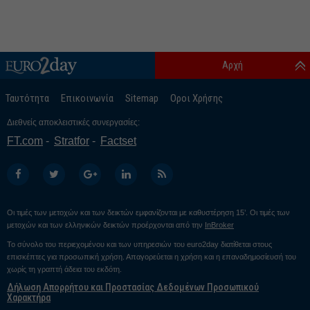
Αρχή
Ταυτότητα
Επικοινωνία
Sitemap
Οροι Χρήσης
Διεθνείς αποκλειστικές συνεργασίες:
FT.com
Stratfor
Factset
Οι τιμές των μετοχών και των δεικτών εμφανίζονται με καθυστέρηση 15’. Οι τιμές των
μετοχών και των ελληνικών δεικτών προέρχονται από την
InBroker
Το σύνολο του περιεχομένου και των υπηρεσιών του euro2day διατίθεται στους
επισκέπτες για προσωπική χρήση. Απαγορεύεται η χρήση και η επαναδημοσίευσή του
χωρίς τη γραπτή άδεια του εκδότη.
Δήλωση Απορρήτου και Προστασίας Δεδομένων Προσωπικού
Χαρακτήρα