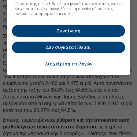
μέρος αυτής της σελίδας ή στο μενού του ιστοτόπου, για να
σχετικών αιτήσεων, οι φάκελοι θα διαβιβάζονται αυτόματα
διαχειριστείτε ή να ανακαλέσετε τη συναίνεσή σας στις
για εξέταση χορήγησης του Επιδόματος Κοινωνικής
ρυθμίσεις απορρήτου και cookie.
Αλληλεγγύης Ανασφάλιστων Υπερηλίκων, με αφετηρία την
ημερομηνία της αρχικής αίτησης.
Συναίνεση
Στο πεδίο των μισθών, οι διατάξεις
προβλέπουν αυξήσεις
που κυμαίνονται από 60% έως και 95% στις μηνιαίες
Δεν συγκατατίθεμαι
μικτές αποδοχές
του Αρχιεπισκόπου Αθηνών και Πάσης
Ελλάδος και των Μητροπολιτών της Εκκλησίας της
Ελλάδος. Συγκεκριμένα, οι συνολικές μεικτές μηνιαίες
Διαχείριση επιλογών
αποδοχές των Μητροπολιτών διαμορφώνονται στο επίπεδο
των 4.671,90 ευρώ, έναντι σημερινών αποδοχών που
κυμαίνονται μεταξύ 2.400 και 2.475 ευρώ. Αυτό συνεπάγεται
αύξηση της τάξης του 88,8% έως 94,65%, ενώ για τον
Αρχιεπίσκοπο Αθηνών και Πάσης Ελλάδος οι αποδοχές
αυξάνονται από τα σημερινά επίπεδα των 2.840-2.915 ευρώ
κατά περίπου 60,27% έως 64,5%.
Επίσης, περιλαμβάνεται
ρύθμιση για την αποκατάσταση
μισθολογικών ανισοτήτων στο Δημόσιο
, με αιχμή το
ζήτημα της «προσωπικής διαφοράς». Η διάταξη, που τίθεται