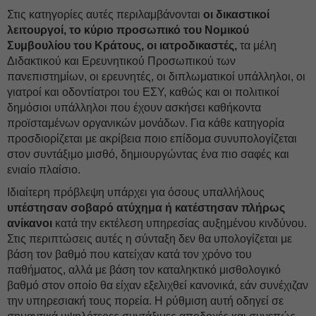
Στις κατηγορίες αυτές περιλαμβάνονται
οι δικαστικοί
λειτουργοί, το κύριο προσωπικό του Νομικού
Συμβουλίου του Κράτους, οι ιατροδικαστές,
τα μέλη
Διδακτικού και Ερευνητικού Προσωπικού των
πανεπιστημίων, οι ερευνητές, οι διπλωματικοί υπάλληλοι, οι
γιατροί και οδοντίατροι του ΕΣΥ, καθώς και οι πολιτικοί
δημόσιοι υπάλληλοι που έχουν ασκήσει καθήκοντα
προϊσταμένων οργανικών μονάδων. Για κάθε κατηγορία
προσδιορίζεται με ακρίβεια ποιο επίδομα συνυπολογίζεται
στον συντάξιμο μισθό, δημιουργώντας ένα πιο σαφές και
ενιαίο πλαίσιο.
Ιδιαίτερη πρόβλεψη υπάρχει για όσους υπαλλήλους
υπέστησαν σοβαρό ατύχημα ή κατέστησαν πλήρως
ανίκανοι
κατά την εκτέλεση υπηρεσίας αυξημένου κινδύνου.
Στις περιπτώσεις αυτές η σύνταξη δεν θα υπολογίζεται με
βάση τον βαθμό που κατείχαν κατά τον χρόνο του
παθήματος, αλλά με βάση τον καταληκτικό μισθολογικό
βαθμό στον οποίο θα είχαν εξελιχθεί κανονικά, εάν συνέχιζαν
την υπηρεσιακή τους πορεία. Η ρύθμιση αυτή οδηγεί σε