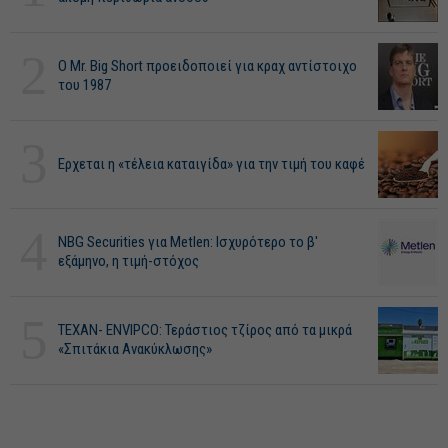
2
O Mr. Big Short προειδοποιεί για κραχ αντίστοιχο
του 1987
3
Ερχεται η «τέλεια καταιγίδα» για την τιμή του καφέ
4
NBG Securities για Metlen: Ισχυρότερο το β'
εξάμηνο, η τιμή-στόχος
5
ΤΕΧΑΝ- ENVIPCO: Τεράστιος τζίρος από τα μικρά
«Σπιτάκια Ανακύκλωσης»