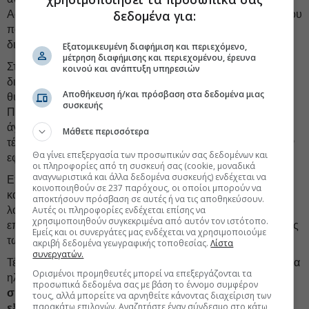
δεδομένα για:
Αφορά, βέβαια, ειδικές κατηγορίες προσώπων του Δημοσίου
που είχαν λάβει αυξήσεις συντάξεων λόγω λάθους στις
διαδικασίες.
Εξατομικευμένη διαφήμιση και περιεχόμενο,
μέτρηση διαφήμισης και περιεχομένου, έρευνα
Στις ειδικές ρυθμίσεις εντάσσεται και η διεύρυνση των
κοινού και ανάπτυξη υπηρεσιών
δικαιούχων της ειδικής σύνταξης που έχει θεσπιστεί για τα
Αποθήκευση ή/και πρόσβαση στα δεδομένα μιας
θύματα του σιδηροδρομικού δυστυχήματος των Τεμπών.
συσκευής
Πλέον στους δικαιούχους περιλαμβάνονται και οι γονείς
άγαμων, διαζευγμένων ή χήρων θυμάτων που δεν άφησαν
Μάθετε περισσότερα
τέκνα, καλύπτοντας ένα κενό που είχε επισημανθεί μετά την
Θα γίνει επεξεργασία των προσωπικών σας δεδομένων και
εφαρμογή της αρχικής διάταξης.
οι πληροφορίες από τη συσκευή σας (cookie, μοναδικά
αναγνωριστικά και άλλα δεδομένα συσκευής) ενδέχεται να
Επιπλέον
αυξάνεται το όριο ηλικίας
μέχρι το οποίο
κοινοποιηθούν σε 237 παρόχους, οι οποίοι μπορούν να
καταβάλλεται σύνταξη σε τέκνα που λαμβάνουν παροχές
αποκτήσουν πρόσβαση σε αυτές ή να τις αποθηκεύσουν.
Αυτές οι πληροφορίες ενδέχεται επίσης να
λόγω θανάτου γονέα σε ειδικές κατηγορίες συνταξιούχων,
χρησιμοποιηθούν συγκεκριμένα από αυτόν τον ιστότοπο.
επεκτείνοντας το χρονικό διάστημα οικονομικής προστασίας
Εμείς και οι συνεργάτες μας ενδέχεται να χρησιμοποιούμε
των οικογενειών.
ακριβή δεδομένα γεωγραφικής τοποθεσίας.
Λίστα
συνεργατών.
Τέλος, προβλέπεται μια νέα κοινωνική δικλίδα ασφαλείας για
Ορισμένοι προμηθευτές μπορεί να επεξεργάζονται τα
ηλικιωμένους που
δεν καταφέρνουν να θεμελιώσουν
προσωπικά δεδομένα σας με βάση το έννομο συμφέρον
συνταξιοδοτικό δικαίωμα μέσω αναγνώρισης ή
τους, αλλά μπορείτε να αρνηθείτε κάνοντας διαχείριση των
παρακάτω επιλογών. Αναζητήστε έναν σύνδεσμο στο κάτω
εξαγοράς προϋπηρεσίας
. Σε περίπτωση απόρριψης των