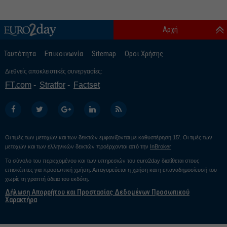
Αρχή
Ταυτότητα
Επικοινωνία
Sitemap
Οροι Χρήσης
Διεθνείς αποκλειστικές συνεργασίες:
FT.com
Stratfor
Factset
Οι τιμές των μετοχών και των δεικτών εμφανίζονται με καθυστέρηση 15’. Οι τιμές των
μετοχών και των ελληνικών δεικτών προέρχονται από την
InBroker
Το σύνολο του περιεχομένου και των υπηρεσιών του euro2day διατίθεται στους
επισκέπτες για προσωπική χρήση. Απαγορεύεται η χρήση και η επαναδημοσίευσή του
χωρίς τη γραπτή άδεια του εκδότη.
Δήλωση Απορρήτου και Προστασίας Δεδομένων Προσωπικού
Χαρακτήρα