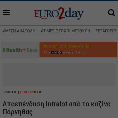
#ΜΕΣΗ ΑΝΑΤΟΛΗ
#ΤΙΜΕΣ-ΣΤΟΧΟΙ ΜΕΤΟΧΩΝ
#ΕΞΑΓΟΡΕΣ
Δείτε
εδώ
την ειδική έκδοση
ΕΙΔΗΣΕΙΣ
ΕΠΙΧΕΙΡΗΣΕΙΣ
Αποεπένδυση Intralot από το καζίνο
Πάρνηθας