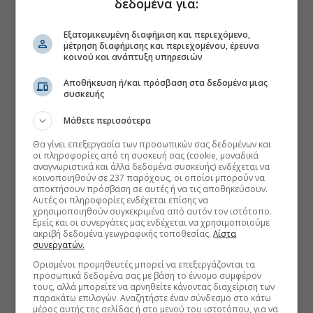
δεδομένα για:
Εξατομικευμένη διαφήμιση και περιεχόμενο,
μέτρηση διαφήμισης και περιεχομένου, έρευνα
κοινού και ανάπτυξη υπηρεσιών
Αποθήκευση ή/και πρόσβαση στα δεδομένα μιας
συσκευής
Μάθετε περισσότερα
Θα γίνει επεξεργασία των προσωπικών σας δεδομένων και
οι πληροφορίες από τη συσκευή σας (cookie, μοναδικά
αναγνωριστικά και άλλα δεδομένα συσκευής) ενδέχεται να
κοινοποιηθούν σε 237 παρόχους, οι οποίοι μπορούν να
αποκτήσουν πρόσβαση σε αυτές ή να τις αποθηκεύσουν.
Αυτές οι πληροφορίες ενδέχεται επίσης να
χρησιμοποιηθούν συγκεκριμένα από αυτόν τον ιστότοπο.
Εμείς και οι συνεργάτες μας ενδέχεται να χρησιμοποιούμε
ακριβή δεδομένα γεωγραφικής τοποθεσίας.
Λίστα
συνεργατών.
Ορισμένοι προμηθευτές μπορεί να επεξεργάζονται τα
προσωπικά δεδομένα σας με βάση το έννομο συμφέρον
τους, αλλά μπορείτε να αρνηθείτε κάνοντας διαχείριση των
παρακάτω επιλογών. Αναζητήστε έναν σύνδεσμο στο κάτω
μέρος αυτής της σελίδας ή στο μενού του ιστοτόπου, για να