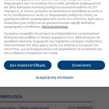
πληροφορίες από τη συσκευή σας (cookie, μοναδικά αναγνωριστικά
και άλλα δεδομένα συσκευής) ενδέχεται να κοινοποιηθούν σε 237
 ώθηση για Motor Oil - Helleniq Energy
(09:24 04/08/2026)
παρόχους, οι οποίοι μπορούν να αποκτήσουν πρόσβαση σε αυτές ή
να τις αποθηκεύσουν. Αυτές οι πληροφορίες ενδέχεται επίσης να
χρησιμοποιηθούν συγκεκριμένα από αυτόν τον ιστότοπο. Εμείς και οι
 κυματική λογική
(07:35 03/08/2026)
συνεργάτες μας ενδέχεται να χρησιμοποιούμε ακριβή δεδομένα
γεωγραφικής τοποθεσίας.
Λίστα συνεργατών.
Ορισμένοι προμηθευτές μπορεί να επεξεργάζονται τα προσωπικά
τη Μετοχή
Περισσότερα για
ΙΝΩΣΕΙΣ
δεδομένα σας με βάση το έννομο συμφέρον τους, αλλά μπορείτε να
αρνηθείτε κάνοντας διαχείριση των παρακάτω επιλογών. Αναζητήστε
έναν σύνδεσμο στο κάτω μέρος αυτής της σελίδας ή στο μενού του
ΙΡΗΜΑΤΙΚΩΝ ΕΞΕΛΙΞΕΩΝ
(17:34 05/08/2026)
ιστοτόπου, για να διαχειριστείτε ή να ανακαλέσετε τη συναίνεσή σας
στις ρυθμίσεις απορρήτου και cookie.
ρία (Κανονισμός ΕΕ 596/2014: Γνωστοποίηση
(15:01 27/07/2026)
Δεν συγκατατίθεμαι
Συναίνεση
ρία (Κανονισμός ΕΕ 596/2014: Γνωστοποίηση
Διαχείριση επιλογών
(12:29 27/07/2026)
ΟΜΗΧΑΝΙΑ
 εργοστάσια - Υψηλό τριών μηνών
(10:47 06/08/2026)