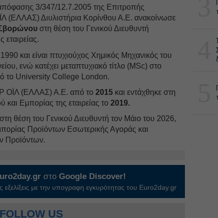
3
απόφασης 3/347/12.7.2005 της Επιτροπής
Λ (ΕΛΛΑΣ) Διυλιστήρια Κορίνθου Α.Ε. ανακοίνωσε
Σβορώνου
στη θέση του Γενικού Διευθυντή
 εταιρείας.
4
1990 και είναι πτυχιούχος Χημικός Μηχανικός του
ίου, ενώ κατέχει μεταπτυχιακό τίτλο (MSc) στο
 το University College London.
5
Ρ ΟΪΛ (ΕΛΛΑΣ) Α.Ε. από το
2015
και εντάχθηκε στη
 και Εμπορίας της εταιρείας το
2019.
τη θέση του Γενικού Διευθυντή τον Μάιο του 2026,
 Εμπορίας Προϊόντων Εσωτερικής Αγοράς και
ν Προϊόντων.
uro2day.gr
στο
Google Discover!
 εξελίξεις με την υπογραφη εγκυρότητας του Euro2day.gr
FOLLOW US