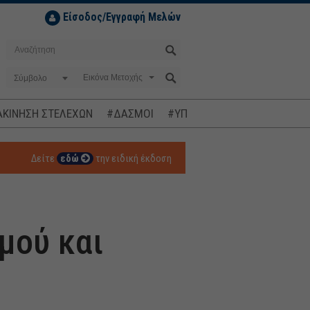
Είσοδος/Εγγραφή Μελών
Σύμβολο
ΚΙΝΗΣΗ ΣΤΕΛΕΧΩΝ
#ΔΑΣΜΟΙ
#ΥΠΟΚΛΟΠΕΣ
#ΠΛΗΘΩΡΙΣΜ
Δείτε
εδώ
την ειδική έκδοση
μού και