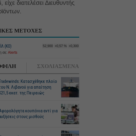
 είχε διατελέσει Διευθυντής
οϊόντων.
ΙΚΕΣ ΜΕΤΟΧΕΣ
Λ (ΚΟ)
52,900
+0,57 %
+0,300
 σε:
Alerts
ΦΙΛΗ
ΣΧΟΛΙΑΣΜΕΝΑ
Tradewinds: Κατασχέθηκε πλοίο
του Ν. Λιβανού για απαίτηση
$21,5 εκατ. της Πειραιώς
Αφορολόγητα κουπόνια αντί για
αυξήσεις στους μισθούς