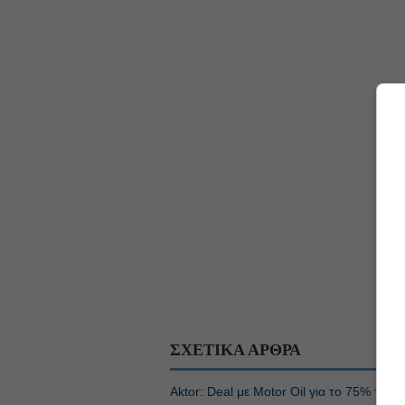
ΣΧΕΤΙΚΑ ΑΡΘΡΑ
Aktor: Deal με Motor Oil για το 75% των 