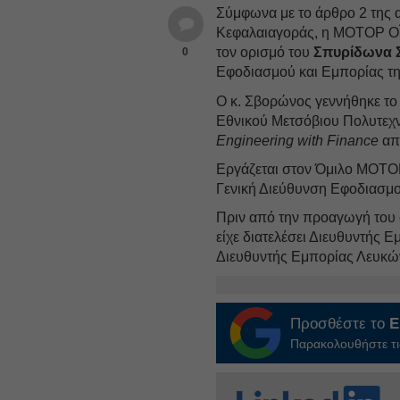
Σύμφωνα με το άρθρο 2 της 
Κεφαλαιαγοράς, η ΜΟΤΟΡ ΟΪ
τον ορισμό του
Σπυρίδωνα 
0
Εφοδιασμού και Εμπορίας της
Ο κ. Σβορώνος γεννήθηκε το 
Εθνικού Μετσόβιου Πολυτεχνε
Engineering with Finance
από
Εργάζεται στον Όμιλο ΜΟΤΟ
Γενική Διεύθυνση Εφοδιασμού
Πριν από την προαγωγή του σ
είχε διατελέσει Διευθυντής
Διευθυντής Εμπορίας Λευκώ
Προσθέστε το
E
Παρακολουθήστε τις