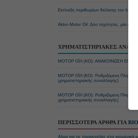
Εκτίναξη περιθωρίων διύλισης τον Ιούλιο,
Αktor-Motor Oil: Δύο ταχύτητες, μία κοινή
ΧΡΗΜΑΤΙΣΤΗΡΙΑΚΕΣ ΑΝΑΚΟ
ΜΟΤΟΡ ΟΪΛ (ΚΟ): ΑΝΑΚΟΙΝΩΣΗ ΕΠΙΧΕ
ΜΟΤΟΡ ΟΪΛ (ΚΟ): Ρυθμιζόμενη Πληροφο
χρηματιστηριακής συναλλαγής)
ΜΟΤΟΡ ΟΪΛ (ΚΟ): Ρυθμιζόμενη Πληροφο
χρηματιστηριακής συναλλαγής)
ΠΕΡΙΣΣΟΤΕΡΑ ΑΡΘΡΑ ΓΙΑ
ΒΙ
Αλμα για τις παραγγελίες στα γερμανικά