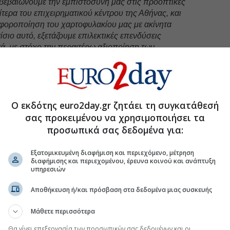
βεβαιώνουμε την εμπιστοσύνη μας στις προοπτικές
ίτερα του επιχειρηματικού κέντρου της Αθήνας, και
αφοροποίηση του χαρτοφυλακίου μας με ακίνητα
σιο αυτό, εξετάζουμε επιλεκτικές επενδύσεις
ά, με στόχο την περαιτέρω αξιοποίηση των
νίσχυση της μακροπρόθεσμης συνεισφοράς τους στα
ς Εταιρείας, καθώς και τη δημιουργία υψηλότερων και
 τους μετόχους μας.
Η συναλλαγή σηματοδοτεί
ου ανάπτυξης για την Εταιρεία
, αποτελώντας το
ίησης του επενδυτικού προγράμματος που έχει
Ο εκδότης euro2day.gr ζητάει τη συγκατάθεσή
ς μας. Παραμένουμε προσηλωμένοι στη στρατηγική
σας προκειμένου να χρησιμοποιήσει τα
ιακά ακίνητα ισχυρών αποδόσεων, με στόχο τη
προσωπικά σας δεδομένα για:
ου μοναδικής ποιότητας και διαχρονικής αξίας
.»
Εξατομικευμένη διαφήμιση και περιεχόμενο, μέτρηση
διαφήμισης και περιεχομένου, έρευνα κοινού και ανάπτυξη
υπηρεσιών
uro2day.gr
στο
Google Discover!
 εξελίξεις με την υπογραφη εγκυρότητας του Euro2day.gr
Αποθήκευση ή/και πρόσβαση στα δεδομένα μιας συσκευής
Μάθετε περισσότερα
FOLLOW US
Ακολουθήστε τη σελίδα του
Θα γίνει επεξεργασία των προσωπικών σας δεδομένων και οι
Euro2day.gr
στο
Linkedin