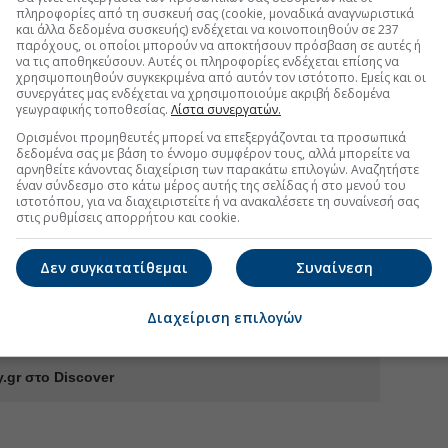
πληροφορίες από τη συσκευή σας (cookie, μοναδικά αναγνωριστικά
και άλλα δεδομένα συσκευής) ενδέχεται να κοινοποιηθούν σε 237
παρόχους, οι οποίοι μπορούν να αποκτήσουν πρόσβαση σε αυτές ή
να τις αποθηκεύσουν. Αυτές οι πληροφορίες ενδέχεται επίσης να
χρησιμοποιηθούν συγκεκριμένα από αυτόν τον ιστότοπο. Εμείς και οι
συνεργάτες μας ενδέχεται να χρησιμοποιούμε ακριβή δεδομένα
γεωγραφικής τοποθεσίας.
Λίστα συνεργατών.
Ορισμένοι προμηθευτές μπορεί να επεξεργάζονται τα προσωπικά
δη άνω των €30 εκατ. στο εξάμηνο
δεδομένα σας με βάση το έννομο συμφέρον τους, αλλά μπορείτε να
αρνηθείτε κάνοντας διαχείριση των παρακάτω επιλογών. Αναζητήστε
ατ. από αναπροσαρμογή της εύλογης αξίας
έναν σύνδεσμο στο κάτω μέρος αυτής της σελίδας ή στο μενού του
ιστοτόπου, για να διαχειριστείτε ή να ανακαλέσετε τη συναίνεσή σας
στις ρυθμίσεις απορρήτου και cookie.
σταθμό parking στο Μαρούσι έναντι 4,05 εκατ.
Δεν συγκατατίθεμαι
Συναίνεση
 μεγαλώνουν τα discounts στις ΑΕΕΑΠ
Διαχείριση επιλογών
.gr στο Discover