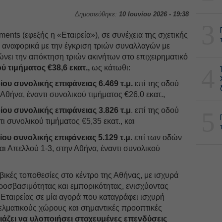
Δημοσιεύθηκε:
10 Ιουνίου 2026 - 19:38
3
nts (εφεξής η «Εταιρεία»), σε συνέχεια της σχετικής
 αναφορικά με την έγκριση τριών συναλλαγών με
νει την απόκτηση τριών ακινήτων στο επιχειρηματικό
ύ τιμήματος €38,6 εκατ.,
ως κάτωθι:
4
ου συνολικής επιφάνειας 6.469 τ.μ.
επί της οδού
Αθήνα, έναντι συνολικού τιμήματος €26,0 εκατ.,
ου συνολικής επιφάνειας 3.826 τ.μ
. επί της οδού
5
ι συνολικού τιμήματος €5,35 εκατ., και
ου συνολικής επιφάνειας 5.129 τ.μ.
επί των οδών
ι Απελλού 1-3, στην Αθήνα, έναντι συνολικού
βικές τοποθεσίες στο κέντρο της Αθήνας, με ισχυρά
ροσβασιμότητας και εμπορικότητας, ενισχύοντας
Εταιρείας σε μία αγορά που καταγράφει ισχυρή
ελματικούς χώρους και σημαντικές προοπτικές
ιάζει να υλοποιήσει στοχευμένες επενδύσεις