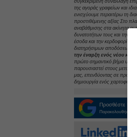
συγκεκριμένη συναλλαγή επι
της αγοράς γραφείων και ιδια
ενισχύουμε περαιτέρω τη δι
προστιθέμενης αξίας Στο πλαί
αναβάθμισης στα ακίνητα αυτ
δυνατοτήτων τους και την ε
έσοδα και την κερδοφορία τη
διατηρήσιμων αποδόσεων για
την έναρξη ενός νέου κύκλ
πρώτο σημαντικό βήμα υλοπο
παρουσιαστεί στους μετόχου
μας, επενδύοντας σε προνομ
δημιουργία ενός χαρτοφυλακί
Προσθέστε το
E
Παρακολουθήστε τις