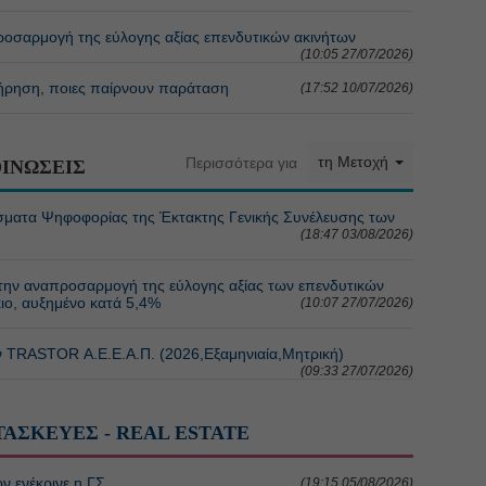
οσαρμογή της εύλογης αξίας επενδυτικών ακινήτων
(10:05 27/07/2026)
τήρηση, ποιες παίρνουν παράταση
(17:52 10/07/2026)
τη Μετοχή
Περισσότερα για
ΙΝΩΣΕΙΣ
ματα Ψηφοφορίας της Έκτακτης Γενικής Συνέλευσης των
(18:47 03/08/2026)
την αναπροσαρμογή της εύλογης αξίας των επενδυτικών
κιο, αυξημένο κατά 5,4%
(10:07 27/07/2026)
TRASTOR Α.Ε.Ε.Α.Π. (2026,Εξαμηνιαία,Μητρική)
(09:33 27/07/2026)
ΤΑΣΚΕΥΕΣ - REAL ESTATE
ν ενέκρινε η ΓΣ
(19:15 05/08/2026)