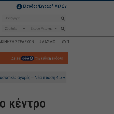
Είσοδος/Εγγραφή Μελών
Σύμβολο
ΚΙΝΗΣΗ ΣΤΕΛΕΧΩΝ
#ΔΑΣΜΟΙ
#ΥΠΟΚΛΟΠΕΣ
#ΠΛΗΘΩΡΙΣΜ
Δείτε
εδώ
την ειδική έκδοση
ές αγορές – Νέα πτώση 4,5% για τον Kospi
το κέντρο