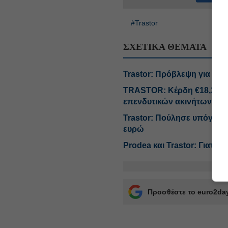
#Trastor
ΣΧΕΤΙΚΑ ΘΕΜΑΤΑ
Trastor: Πρόβλεψη για κέρ
TRASTOR: Κέρδη €18,3 εκ
επενδυτικών ακινήτων
Trastor: Πούλησε υπόγειο 
ευρώ
Prodea και Trastor: Γιατί
Προσθέστε το euro2day