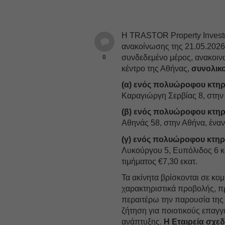
Η TRASTOR Property Investme
ανακοίνωσης της 21.05.2026
συνδεδεμένο μέρος, ανακοινώ
0
κέντρο της Αθήνας,
συνολικο
(α) ενός πολυώροφου κτηρί
Καραγιώργη Σερβίας 8, στην 
(β) ενός πολυώροφου κτηρί
Αθηνάς 58, στην Αθήνα, έναντ
(γ) ενός πολυώροφου κτηρί
Λυκούργου 5, Ευπόλιδος 6 κα
τιμήματος €7,30 εκατ.
Τα ακίνητα βρίσκονται σε κομ
χαρακτηριστικά προβολής, π
περαιτέρω την παρουσία της 
ζήτηση για ποιοτικούς επαγγ
ανάπτυξης.
Η Εταιρεία σχεδ