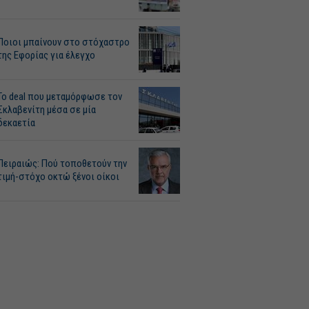
Ποιοι μπαίνουν στο στόχαστρο
της Εφορίας για έλεγχο
Το deal που μεταμόρφωσε τον
Σκλαβενίτη μέσα σε μία
δεκαετία
Πειραιώς: Πού τοποθετούν την
τιμή-στόχο οκτώ ξένοι οίκοι