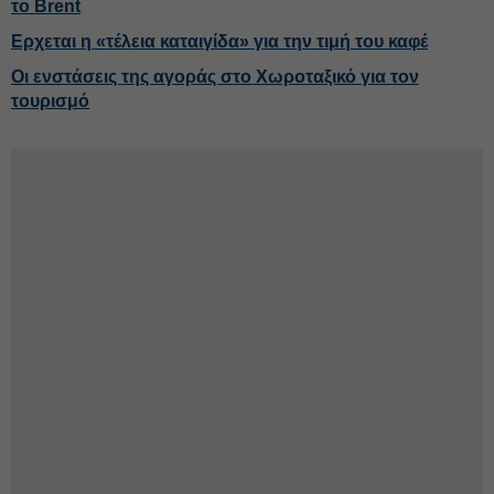
το Brent
Ερχεται η «τέλεια καταιγίδα» για την τιμή του καφέ
Οι ενστάσεις της αγοράς στο Χωροταξικό για τον
τουρισμό