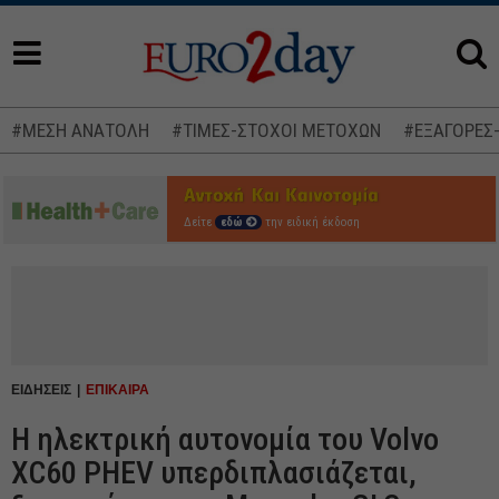
#ΜΕΣΗ ΑΝΑΤΟΛΗ
#ΤΙΜΕΣ-ΣΤΟΧΟΙ ΜΕΤΟΧΩΝ
#ΕΞΑΓΟΡΕΣ
Δείτε
εδώ
την ειδική έκδοση
ΕΙΔΗΣΕΙΣ
ΕΠΙΚΑΙΡΑ
Η ηλεκτρική αυτονομία του Volvo
XC60 PHEV υπερδιπλασιάζεται,