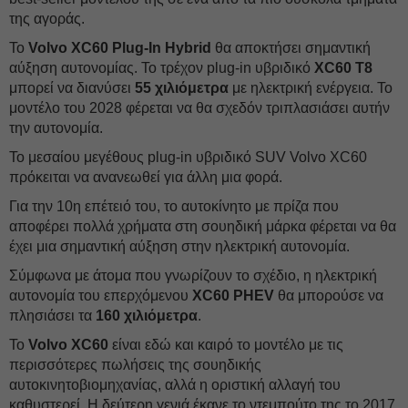
της αγοράς.
Το
Volvo XC60 Plug-In Hybrid
θα αποκτήσει σημαντική
αύξηση αυτονομίας. Το τρέχον plug-in υβριδικό
XC60 T8
μπορεί να διανύσει
55 χιλιόμετρα
με ηλεκτρική ενέργεια. Το
μοντέλο του 2028 φέρεται να θα σχεδόν τριπλασιάσει αυτήν
την αυτονομία.
Το μεσαίου μεγέθους plug-in υβριδικό SUV Volvo XC60
πρόκειται να ανανεωθεί για άλλη μια φορά.
Για την 10η επέτειό του, το αυτοκίνητο με πρίζα που
αποφέρει πολλά χρήματα στη σουηδική μάρκα φέρεται να θα
έχει μια σημαντική αύξηση στην ηλεκτρική αυτονομία.
Σύμφωνα με άτομα που γνωρίζουν το σχέδιο, η ηλεκτρική
αυτονομία του επερχόμενου
XC60 PHEV
θα μπορούσε να
πλησιάσει τα
160 χιλιόμετρα
.
Το
Volvo XC60
είναι εδώ και καιρό το μοντέλο με τις
περισσότερες πωλήσεις της σουηδικής
αυτοκινητοβιομηχανίας, αλλά η οριστική αλλαγή του
καθυστερεί. Η δεύτερη γενιά έκανε το ντεμπούτο της το 2017