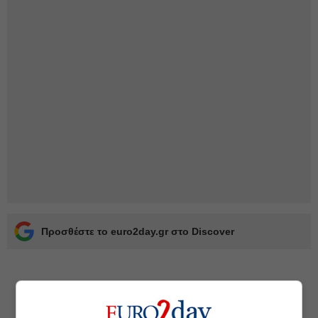
Προσθέστε το euro2day.gr στο Discover